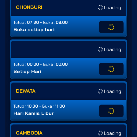
CHONBURI
Loading
-
Tutup :
07:30
Buka :
08:00
Buka setiap hari
Loading
-
Tutup :
00:00
Buka :
00:00
Setiap Hari
DEWATA
Loading
-
Tutup :
10:30
Buka :
11:00
Hari Kamis Libur
CAMBODIA
Loading