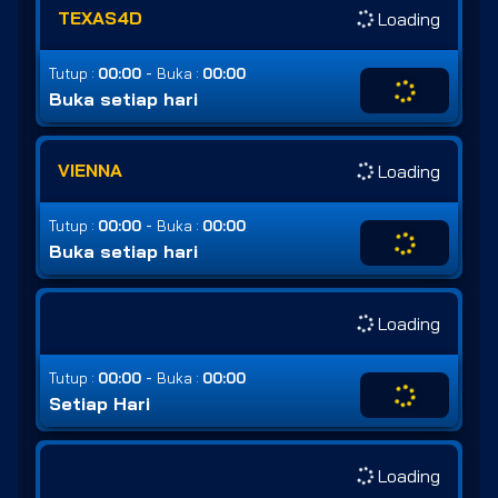
TEXAS4D
Loading
-
Tutup :
00:00
Buka :
00:00
Buka setiap hari
VIENNA
Loading
-
Tutup :
00:00
Buka :
00:00
Buka setiap hari
Loading
-
Tutup :
00:00
Buka :
00:00
Setiap Hari
Loading