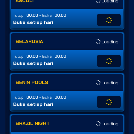
ASCOLI
Loading
-
Tutup :
00:00
Buka :
00:00
Buka setiap hari
BELARUSIA
Loading
-
Tutup :
00:00
Buka :
00:00
Buka setiap hari
BENIN POOLS
Loading
-
Tutup :
00:00
Buka :
00:00
Buka setiap hari
BRAZIL NIGHT
Loading