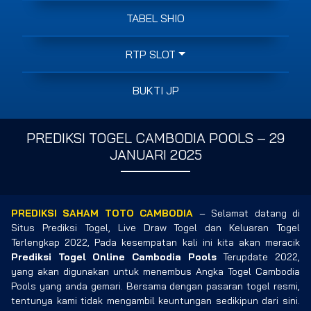
TABEL SHIO
RTP SLOT
BUKTI JP
PREDIKSI TOGEL CAMBODIA POOLS – 29
JANUARI 2025
PREDIKSI SAHAM TOTO CAMBODIA
– Selamat datang di
Situs Prediksi Togel, Live Draw Togel dan Keluaran Togel
Terlengkap 2022, Pada kesempatan kali ini kita akan meracik
Prediksi Togel Online Cambodia Pools
Terupdate 2022,
yang akan digunakan untuk menembus Angka Togel Cambodia
Pools yang anda gemari. Bersama dengan pasaran togel resmi,
tentunya kami tidak mengambil keuntungan sedikipun dari sini.