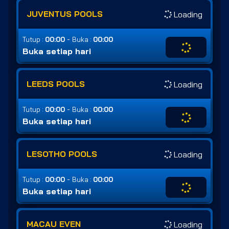
JUVENTUS POOLS
Loading
-
Tutup :
00:00
Buka :
00:00
Buka setiap hari
LEEDS POOLS
Loading
-
Tutup :
00:00
Buka :
00:00
Buka setiap hari
LESOTHO POOLS
Loading
-
Tutup :
00:00
Buka :
00:00
Buka setiap hari
MACAU EVEN
Loading