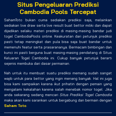
Situs Pengeluaran Prediksi
Cambodia Pools Tercepat
SahamToto bukan cuma sediakan prediksi saja, melainkan
sediakan live draw serta live result buat bettor miliki dan dapat
dijadikan selaku materi prediksi di masing-masing bandar judi
togel CambodiaPools online. Keakuratan dari petunjuk prediksi
pasti tetap meningkat dan pula bisa saja buat bandar untuk
memenuhi featur serta prasarananya. Bermacam bimbingan dan
kunci ini pasti berguna buat masing-masing pendatang di Situs
Keluaran Togel Cambodia ini. Cukup banyak petunjuk berarti
sejenis membuka dari dasar permainan.
Nah untuk itu membuat suatu prediksi memang sudah sangat
wajib untuk para bettor yang ingin menang banyak. Hal ini juga
bisa kami sampaikan karena ikut prihatin dengan pemain yang
mengalami kekalahan karena salah menebak nomor togel. Jika
anda sekarang sedang mencari
Situs Prediksi Togel Cambodia
maka akan kami sarankan untuk bergabung dan bermain dengan
Saham Toto
.