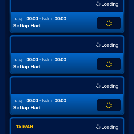
Loading
-
Tutup :
00:00
Buka :
00:00
Setiap Hari
Loading
-
Tutup :
00:00
Buka :
00:00
Setiap Hari
Loading
-
Tutup :
00:00
Buka :
00:00
Setiap Hari
TAIWAN
Loading