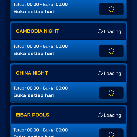
-
Tutup :
00:00
Buka :
00:00
Buka setiap hari
CAMBODIA NIGHT
Loading
-
Tutup :
00:00
Buka :
00:00
Buka setiap hari
CHINA NIGHT
Loading
-
Tutup :
00:00
Buka :
00:00
Buka setiap hari
EIBAR POOLS
Loading
-
Tutup :
00:00
Buka :
00:00