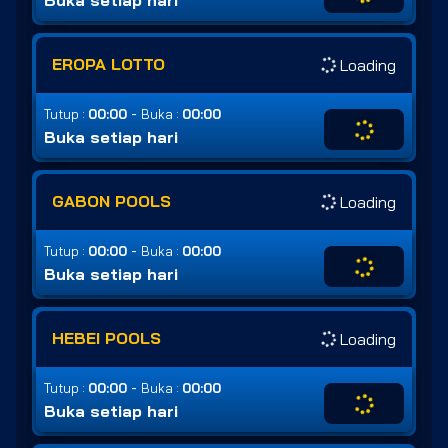
Buka setiap hari
EROPA LOTTO
Loading
-
Tutup :
00:00
Buka :
00:00
Buka setiap hari
GABON POOLS
Loading
-
Tutup :
00:00
Buka :
00:00
Buka setiap hari
HEBEI POOLS
Loading
-
Tutup :
00:00
Buka :
00:00
Buka setiap hari