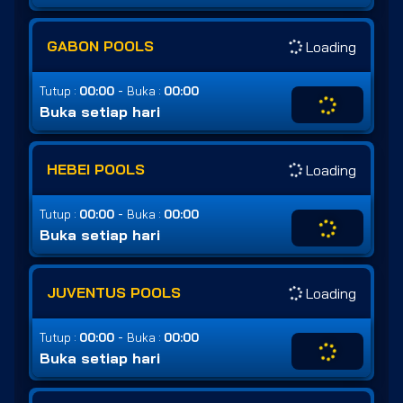
GABON POOLS
Loading
-
Tutup :
00:00
Buka :
00:00
Buka setiap hari
HEBEI POOLS
Loading
-
Tutup :
00:00
Buka :
00:00
Buka setiap hari
JUVENTUS POOLS
Loading
-
Tutup :
00:00
Buka :
00:00
Buka setiap hari