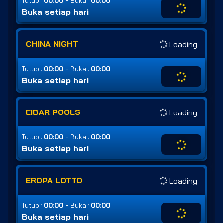
-
Tutup :
00:00
Buka :
00:00
Buka setiap hari
CHINA NIGHT
Loading
-
Tutup :
00:00
Buka :
00:00
Buka setiap hari
EIBAR POOLS
Loading
-
Tutup :
00:00
Buka :
00:00
Buka setiap hari
EROPA LOTTO
Loading
-
Tutup :
00:00
Buka :
00:00
Buka setiap hari