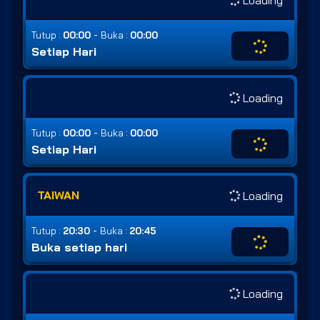
-
Tutup :
00:00
Buka :
00:00
Setiap Hari
Loading
-
Tutup :
00:00
Buka :
00:00
Setiap Hari
TAIWAN
Loading
-
Tutup :
20:30
Buka :
20:45
Buka setiap hari
Loading