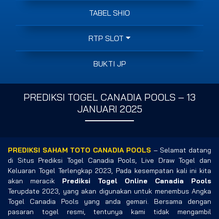
TABEL SHIO
RTP SLOT
BUKTI JP
PREDIKSI TOGEL CANADIA POOLS – 13
JANUARI 2025
PREDIKSI SAHAM TOTO CANADIA POOLS
– Selamat datang
di Situs Prediksi Togel Canadia Pools, Live Draw Togel dan
Keluaran Togel Terlengkap 2023, Pada kesempatan kali ini kita
akan meracik
Prediksi Togel Online Canadia Pools
Terupdate 2023, yang akan digunakan untuk menembus Angka
Togel Canadia Pools yang anda gemari. Bersama dengan
pasaran togel resmi, tentunya kami tidak mengambil