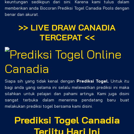
keuntungan sedikipun dari sini. Karena kami tulus dalam
memberikan anda Bocoran Prediksi Togel Canadia Pools dengan
benar dan akurat.
>>
LIVE DRAW CANADIA
TERCEPAT
<<
Siapa sih yang tidak kenal dengan
Prediksi Togel.
Untuk itu
bagi anda yang selama ini selalu melewatkan prediksi ini maka
silahkan untuk pelajari dan pahami artinya. Kami juga disini
sangat terbuka dalam menerima pendatang baru buat
melakukan prediksi togel bersama kami disini.
Prediksi Togel Canadia
Terjitu Hari Ini