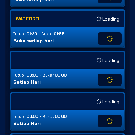
WATFORD
Loading
-
Tutup :
01:20
Buka :
01:55
Buka setiap hari
Loading
-
Tutup :
00:00
Buka :
00:00
Setiap Hari
Loading
-
Tutup :
00:00
Buka :
00:00
Setiap Hari