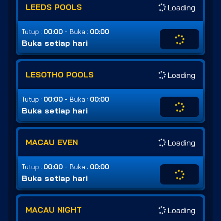
LEEDS POOLS
Loading
-
Tutup :
00:00
Buka :
00:00
Buka setiap hari
LESOTHO POOLS
Loading
-
Tutup :
00:00
Buka :
00:00
Buka setiap hari
MACAU EVEN
Loading
-
Tutup :
00:00
Buka :
00:00
Buka setiap hari
MACAU NIGHT
Loading