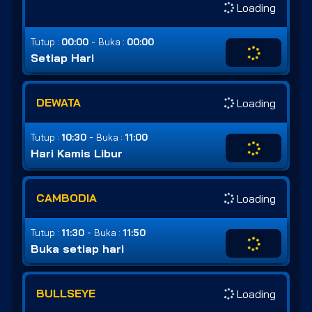
Loading
-
Tutup :
00:00
Buka :
00:00
Setiap Hari
DEWATA
Loading
-
Tutup :
10:30
Buka :
11:00
Hari Kamis Libur
CAMBODIA
Loading
-
Tutup :
11:30
Buka :
11:50
Buka setiap hari
BULLSEYE
Loading