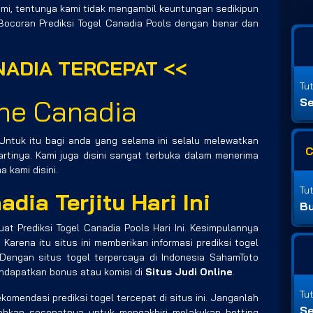
mi, tentunya kami tidak mengambil keuntungan sedikipun
 Bocoran Prediksi Togel Canadia Pools dengan benar dan
NADIA TERCEPAT
<<
Tut
Se
ntuk itu bagi anda yang selama ini selalu melewatkan
C
 artinya. Kami juga disini sangat terbuka dalam menerima
 kami disini.
Tut
adia Terjitu Hari Ini
Bu
t Prediksi Togel Canadia Pools Hari Ini. Kesimpulannya
Karena itu situs ini memberikan informasi prediksi togel
 Dengan situs togel terpercaya di Indonesia SahamToto
ndapatkan bonus atau komisi di
Situs Judi Online
.
Tut
ekomendasi prediksi togel tercepat di situs ini. Janganlah
Se
ahkan secepatnya untuk mengakhiri melakukan betting