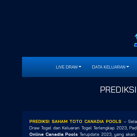
LIVE DRAW
DATA KELUARAN
PREDIKSI
PREDIKSI SAHAM TOTO CANADIA POOLS
– Selam
Draw Togel dan Keluaran Togel Terlengkap 2023, Pad
Online Canadia Pools
Terupdate 2023, yang akan 