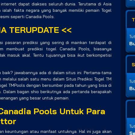
internet dapat diakses seluruh dunia. Terutama di Asia
a ialah fakta negara yang banyak memiliki pemain Togel
 resmi seperti Canadia Pools.
T
IA
TERUPDATE
<<
Tut
i pasaran prediksi yang sering di mainkan terdapat di
Bu
m membuat prediksi togel Canadia Pools, biasanya
k masuk akal. Tentu tujuannya bisa ikut berkompetisi
S
aik? jawabannya ada di dalam situs ini. Pertama-tama
n melalui salah satu menu dalam Situs Prediksi Togel TM
Tut
togel TMPools dengan bersumber pada tahun yang bisa di
Bu
in. Dalam bagan shio berikutnya ada pertanda berapakah
emenangan yang besar untuk pemain.
 Canadia Pools Untuk Para
ttor
Tut
n keuntungan atau manfaat untuknya. Hal ini juga akan
Se