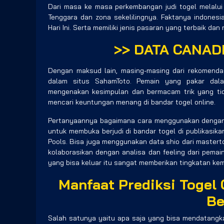
Dari masa ke masa perkembangan judi togel melalui 
Tenggara dan zona sekelilingnya. Faktanya indonesi
Hari Ini. Serta memiliki jenis pasaran yang terbaik dan
>>
DATA CANAD
Dengan maksud lain, masing-masing dari rekomendas
dalam situs SahamToto. Pemain yang pakar dala
mengenakan kesimpulan dan bermacam trik yang tida
mencari keuntungan menang di bandar togel online.
Pertanyaannya bagaimana cara menggunakan dengan b
untuk membuka berjudi di bandar togel di publikasika
Pools. Bisa juga menggunakan data shio dari master
kolaborasikan dengan analisa dan feeling dari pema
yang bisa keluar itu sangat memberikan tingkatan k
Manfaat Prediksi Togel
Be
Salah satunya yaitu apa saja yang bisa mendatangka