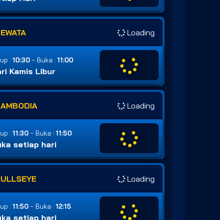
EWATA
Loading
-
up :
10:30
Buka :
11:00
ri Kamis Libur
AMBODIA
Loading
-
up :
11:30
Buka :
11:50
ka setiap hari
ULLSEYE
Loading
-
up :
11:50
Buka :
12:15
ka setiap hari