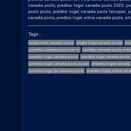
canadia pools, prediksi togel canadia pools 2023, pre
pools pools, prediksi togel canadia pools tercepat, pr
canadia pools, prediksi togel online canadia pools, si
Tags :
angka main canadia pools
angka togel canadia pools
boc
prediksi canadia pools hari ini
prediksi canadia pools onli
prediksi togel canadia pools
prediksi togel canadia pools
prediksi togel canadia pools pools
prediksi togel canadia
prediksi togel jitu canadia pools
prediksi togel online can