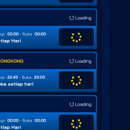
Loading
-
up :
00:00
Buka :
00:00
tiap Hari
HONGKONG
Loading
-
up :
22:45
Buka :
23:00
ka setiap hari
Loading
-
up :
00:00
Buka :
00:00
tiap Hari