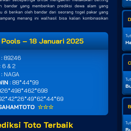
lan bandar yang memberikan prediksi dewa alam yang
 di berikan oleh bandar dari seorang togel pakar yang
ampang menang ini walhasil bisa kalian kombinasikan
D
Tut
 Pools – 18 Januari 2025
Ha
: 89246
C
: 6 & 2
: NAGA
Tut
WIN
: 88*44*99
Bu
926*498*462*698
92*42*26*49*62*44*69
 SAHAMTOTO
☆☆☆
B
diksi Toto Terbaik
Tut
Bu