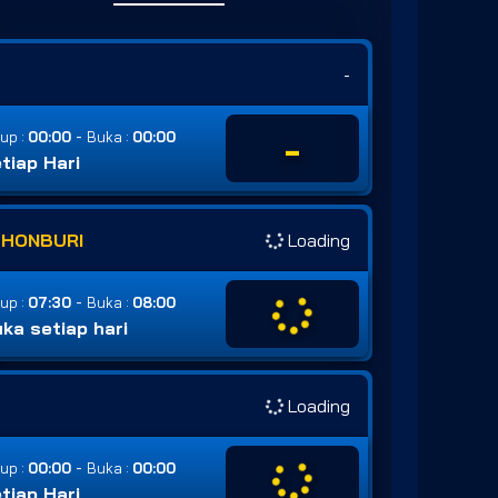
-
-
-
up :
00:00
Buka :
00:00
tiap Hari
HONBURI
Loading
-
up :
07:30
Buka :
08:00
ka setiap hari
Loading
-
up :
00:00
Buka :
00:00
tiap Hari