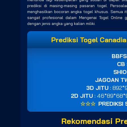
prediksi di masing-masing pasaran togel. Persoa
menghasilkan bocoran angka togel khusus. Semua itu
sangat profesional dalam Mengenai Togel Online g
dengan jenis angka yang kalian miliki.
Prediksi Togel Canadia
BBFS
CB
SHIO
JAGOAN T
3D JITU
: 892*
2D JITU
: 46*89*68*
☆☆☆
PREDIKSI
Rekomendasi Pre