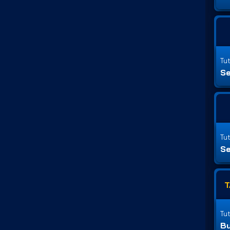
Tut
Se
Tut
Se
T
Tut
Bu