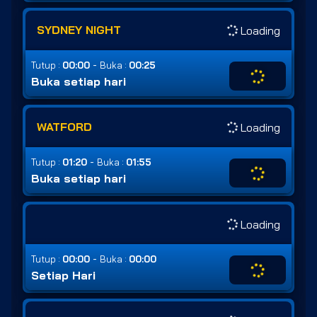
SYDNEY NIGHT
Loading
-
Tutup :
00:00
Buka :
00:25
Buka setiap hari
WATFORD
Loading
-
Tutup :
01:20
Buka :
01:55
Buka setiap hari
Loading
-
Tutup :
00:00
Buka :
00:00
Setiap Hari