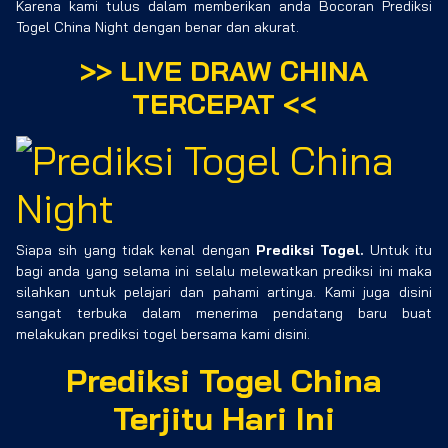
Karena kami tulus dalam memberikan anda Bocoran Prediksi
Togel China Night dengan benar dan akurat.
>>
LIVE DRAW CHINA
TERCEPAT
<<
Siapa sih yang tidak kenal dengan
Prediksi Togel.
Untuk itu
bagi anda yang selama ini selalu melewatkan prediksi ini maka
silahkan untuk pelajari dan pahami artinya. Kami juga disini
sangat terbuka dalam menerima pendatang baru buat
melakukan prediksi togel bersama kami disini.
Prediksi Togel China
Terjitu Hari Ini