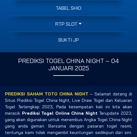
TABEL SHIO
RTP SLOT
BUKTI JP
PREDIKSI TOGEL CHINA NIGHT – 04
JANUARI 2025
PREDIKSI SAHAM TOTO CHINA NIGHT
– Selamat datang di
Situs Prediksi Togel China Night, Live Draw Togel dan Keluaran
Togel Terlengkap 2023, Pada kesempatan kali ini kita akan
meracik
Prediksi Togel Online China Night
Terupdate 2023,
yang akan digunakan untuk menembus Angka Togel China Night
yang anda gemari. Bersama dengan pasaran togel resmi,
tentunya kami tidak mengambil keuntungan sedikipun dari sini.