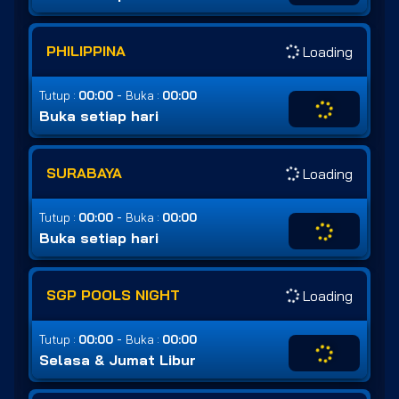
PHILIPPINA
Loading
-
Tutup :
00:00
Buka :
00:00
Buka setiap hari
SURABAYA
Loading
-
Tutup :
00:00
Buka :
00:00
Buka setiap hari
SGP POOLS NIGHT
Loading
-
Tutup :
00:00
Buka :
00:00
Selasa & Jumat Libur