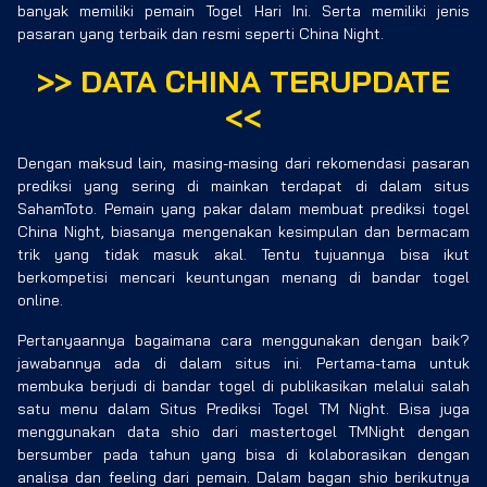
banyak memiliki pemain Togel Hari Ini. Serta memiliki jenis
pasaran yang terbaik dan resmi seperti China Night.
>>
DATA CHINA
TERUPDATE
<<
Dengan maksud lain, masing-masing dari rekomendasi pasaran
prediksi yang sering di mainkan terdapat di dalam situs
SahamToto. Pemain yang pakar dalam membuat prediksi togel
China Night, biasanya mengenakan kesimpulan dan bermacam
trik yang tidak masuk akal. Tentu tujuannya bisa ikut
berkompetisi mencari keuntungan menang di bandar togel
online.
Pertanyaannya bagaimana cara menggunakan dengan baik?
jawabannya ada di dalam situs ini. Pertama-tama untuk
membuka berjudi di bandar togel di publikasikan melalui salah
satu menu dalam Situs Prediksi Togel TM Night. Bisa juga
menggunakan data shio dari mastertogel TMNight dengan
bersumber pada tahun yang bisa di kolaborasikan dengan
analisa dan feeling dari pemain. Dalam bagan shio berikutnya