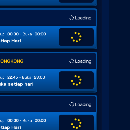
Loading
-
up :
00:00
Buka :
00:00
tiap Hari
HONGKONG
Loading
-
up :
22:45
Buka :
23:00
ka setiap hari
Loading
-
up :
00:00
Buka :
00:00
tiap Hari