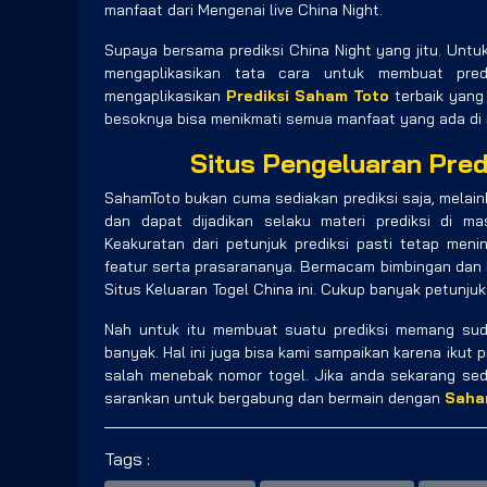
manfaat dari Mengenai live China Night.
Supaya bersama prediksi China Night yang jitu. Untu
mengaplikasikan tata cara untuk membuat pre
mengaplikasikan
Prediksi Saham Toto
terbaik yang 
besoknya bisa menikmati semua manfaat yang ada di r
Situs Pengeluaran Pred
SahamToto bukan cuma sediakan prediksi saja, melainka
dan dapat dijadikan selaku materi prediksi di ma
Keakuratan dari petunjuk prediksi pasti tetap men
featur serta prasarananya. Bermacam bimbingan dan k
Situs Keluaran Togel China ini. Cukup banyak petunjuk
Nah untuk itu membuat suatu prediksi memang sud
banyak. Hal ini juga bisa kami sampaikan karena ikut
salah menebak nomor togel. Jika anda sekarang se
sarankan untuk bergabung dan bermain dengan
Saha
Tags :