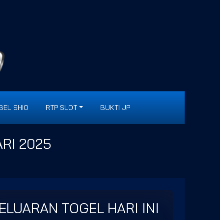
BEL SHIO
RTP SLOT
BUKTI JP
RI 2025
ELUARAN TOGEL HARI INI