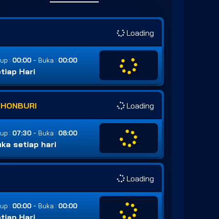
Loading
-
up :
00:00
Buka :
00:00
tiap Hari
HONBURI
Loading
-
up :
07:30
Buka :
08:00
ka setiap hari
Loading
-
up :
00:00
Buka :
00:00
tiap Hari