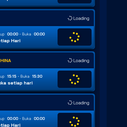
Loading
-
up :
00:00
Buka :
00:00
tiap Hari
HINA
Loading
-
up :
15:15
Buka :
15:30
ka setiap hari
Loading
-
up :
00:00
Buka :
00:00
tiap Hari