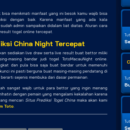
k bisa menikmati manfaat yang ini besok kamu wajib bisa
diksi dengan baik. Karena manfaat yang ada kala
sudah admin sampaikan didalam liat diatas. Aturan cara
esult togel online tercepat.
Tut
Se
iksi China Night Tercepat
n sediakan live draw serta live result buat bettor miliki
sing-masing bandar judi togel TotoMacauNight online.
C
ingkat dan pula bisa saja buat bandar untuk memenuhi
unci ini pasti berguna buat masing-masing pendatang di
 berarti sejenis membuka dari dasar permainan.
Tut
Bu
ah sangat wajib untuk para bettor yang ingin menang
 prihatin dengan pemain yang mengalami kekalahan karena
dang mencari
Situs Prediksi Togel China
maka akan kami
m Toto
.
Tut
Se