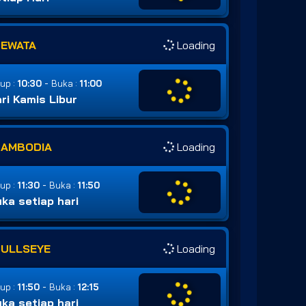
EWATA
Loading
-
up :
10:30
Buka :
11:00
ri Kamis Libur
AMBODIA
Loading
-
up :
11:30
Buka :
11:50
ka setiap hari
ULLSEYE
Loading
-
up :
11:50
Buka :
12:15
ka setiap hari