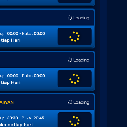
Loading
-
up :
00:00
Buka :
00:00
tiap Hari
Loading
-
up :
00:00
Buka :
00:00
tiap Hari
AIWAN
Loading
-
up :
20:30
Buka :
20:45
ka setiap hari