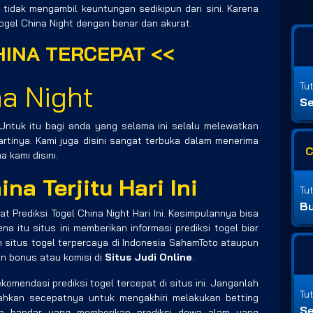
tidak mengambil keuntungan sedikipun dari sini. Karena
ogel China Night dengan benar dan akurat.
HINA TERCEPAT
<<
Tut
Se
ntuk itu bagi anda yang selama ini selalu melewatkan
 artinya. Kami juga disini sangat terbuka dalam menerima
C
 kami disini.
ina Terjitu Hari Ini
Tut
Bu
Prediksi Togel China Night Hari Ini. Kesimpulannya bisa
a itu situs ini memberikan informasi prediksi togel biar
n situs togel terpercaya di Indonesia SahamToto ataupun
n bonus atau komisi di
Situs Judi Online
.
ekomendasi prediksi togel tercepat di situs ini. Janganlah
Tut
ahkan secepatnya untuk mengakhiri melakukan betting
Se
lan bandar yang memberikan prediksi dewa alam yang