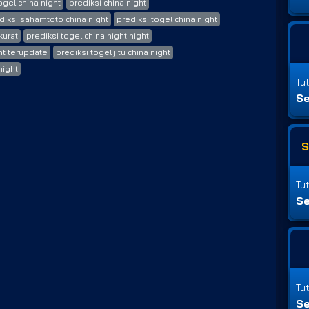
gel china night
prediksi china night
diksi sahamtoto china night
prediksi togel china night
kurat
prediksi togel china night night
ht terupdate
prediksi togel jitu china night
night
Tut
Se
S
Tut
Se
Tut
Se