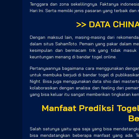
Tenggara dan zona sekelilingnya. Faktanya indonesi
Hari Ini. Serta memiliki jenis pasaran yang terbaik dan 
>>
DATA CHIN
Dengan maksud lain, masing-masing dari rekomendas
dalam situs SahamToto. Pemain yang pakar dalam me
kesimpulan dan bermacam trik yang tidak masuk a
keuntungan menang di bandar togel online.
Pertanyaannya bagaimana cara menggunakan dengan b
untuk membuka berjudi di bandar togel di publikasika
Night. Bisa juga menggunakan data shio dari master
kolaborasikan dengan analisa dan feeling dari pema
yang bisa keluar itu sangat memberikan tingkatan k
Manfaat Prediksi Toge
Be
Salah satunya yaitu apa saja yang bisa mendatangka
bisa mendatangkan beberapa manfaat yang ada. Te