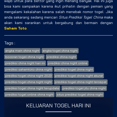
wajib untuk para bettor yang ingin menang banyak. Hal ini juga
bisa kami sampaikan karena ikut prihatin dengan pemain yang
mengalami kekalahan karena salah menebak nomor togel. Jika
anda sekarang sedang mencari
Situs Prediksi Togel China
maka
akan kami sarankan untuk bergabung dan bermain dengan
Saham Toto
.
Tags :
angka main china night
angka togel china night
bocoran togel china night
prediksi china night
prediksi china night hari ini
prediksi china night online
prediksi sahamtoto china night
prediksi togel china night
prediksi togel china night 2023
prediksi togel china night akurat
prediksi togel china night night
prediksi togel china night tercepat
prediksi togel china night terupdate
prediksi togel jitu china night
prediksi togel online china night
situs prediksi togel china night
KELUARAN TOGEL HARI INI