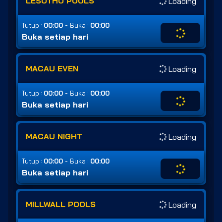
LESOTHO POOLS
Loading
-
Tutup :
00:00
Buka :
00:00
Buka setiap hari
MACAU EVEN
Loading
-
Tutup :
00:00
Buka :
00:00
Buka setiap hari
MACAU NIGHT
Loading
-
Tutup :
00:00
Buka :
00:00
Buka setiap hari
MILLWALL POOLS
Loading