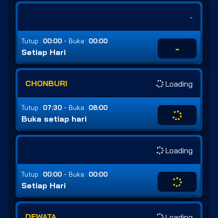
-
-
Tutup :
00:00
Buka :
00:00
-
Setiap Hari
CHONBURI
Loading
-
Tutup :
07:30
Buka :
08:00
Buka setiap hari
Loading
-
Tutup :
00:00
Buka :
00:00
Setiap Hari
DEWATA
Loading