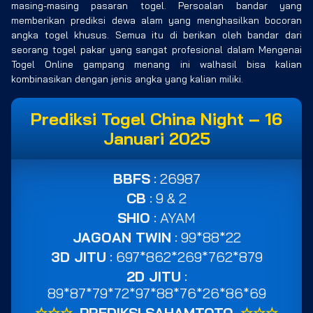
masing-masing pasaran togel. Persoalan bandar yang
memberikan prediksi dewa alam yang menghasilkan bocoran
angka togel khusus. Semua itu di berikan oleh bandar dari
seorang togel pakar yang sangat profesional dalam Mengenai
Togel Online gampang menang ini walhasil bisa kalian
kombinasikan dengan jenis angka yang kalian miliki.
Prediksi Togel China Night – 16
Januari 2025
BBFS
: 26987
CB
: 9 & 2
SHIO
: AYAM
JAGOAN TWIN
: 99*88*22
3D JITU
: 697*862*269*762*879
2D JITU
:
89*87*79*72*97*88*76*26*86*69
☆☆☆
PREDIKSI SAHAMTOTO
☆☆☆