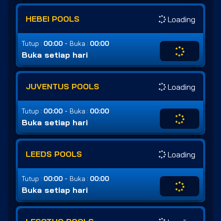
HEBEI POOLS
Loading
-
Tutup :
00:00
Buka :
00:00
Buka setiap hari
JUVENTUS POOLS
Loading
-
Tutup :
00:00
Buka :
00:00
Buka setiap hari
LEEDS POOLS
Loading
-
Tutup :
00:00
Buka :
00:00
Buka setiap hari