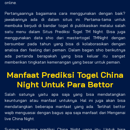
online.
Pertanyaannya bagaimana cara menggunakan dengan baik?
jawabannya ada di dalam situs ini. Pertama-tama untuk
membuka berjudi di bandar togel di publikasikan melalui salah
satu menu dalam Situs Prediksi Togel TM Night. Bisa juga
menggunakan data shio dari mastertogel TMNight dengan
bersumber pada tahun yang bisa di kolaborasikan dengan
analisa dan feeling dari pemain. Dalam bagan shio berikutnya
ada pertanda berapakah yang bisa keluar itu sangat
memberikan tingkatan kemenangan yang besar untuk pemain.
Manfaat Prediksi Togel China
Night Untuk Para Bettor
Salah satunya yaitu apa saja yang bisa mendatangkan
keuntungan atau manfaat untuknya. Hal ini juga akan bisa
mendatangkan beberapa manfaat yang ada. Terlihat bettor
wajib menguasai dengan bagus apa saja manfaat dari Mengenai
live China Night.
Supaya bersama prediksi China Night yang jitu. Untuk bisa