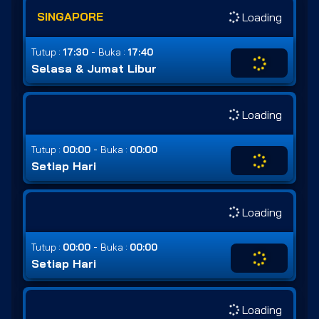
SINGAPORE
Loading
-
Tutup :
17:30
Buka :
17:40
Selasa & Jumat Libur
Loading
-
Tutup :
00:00
Buka :
00:00
Setiap Hari
Loading
-
Tutup :
00:00
Buka :
00:00
Setiap Hari
Loading