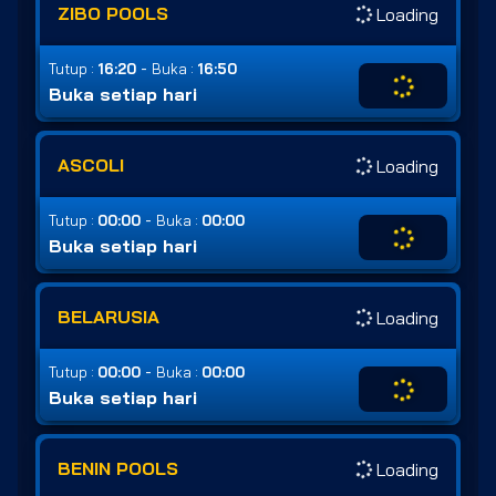
ZIBO POOLS
Loading
-
Tutup :
16:20
Buka :
16:50
Buka setiap hari
ASCOLI
Loading
-
Tutup :
00:00
Buka :
00:00
Buka setiap hari
BELARUSIA
Loading
-
Tutup :
00:00
Buka :
00:00
Buka setiap hari
BENIN POOLS
Loading