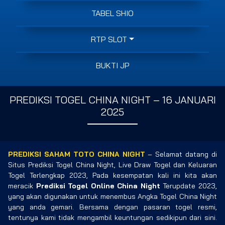
TABEL SHIO
RTP SLOT
BUKTI JP
PREDIKSI TOGEL CHINA NIGHT – 16 JANUARI
2025
PREDIKSI SAHAM TOTO CHINA NIGHT
– Selamat datang di
Situs Prediksi Togel China Night, Live Draw Togel dan Keluaran
Togel Terlengkap 2023, Pada kesempatan kali ini kita akan
meracik
Prediksi Togel Online China Night
Terupdate 2023,
yang akan digunakan untuk menembus Angka Togel China Night
yang anda gemari. Bersama dengan pasaran togel resmi,
tentunya kami tidak mengambil keuntungan sedikipun dari sini.