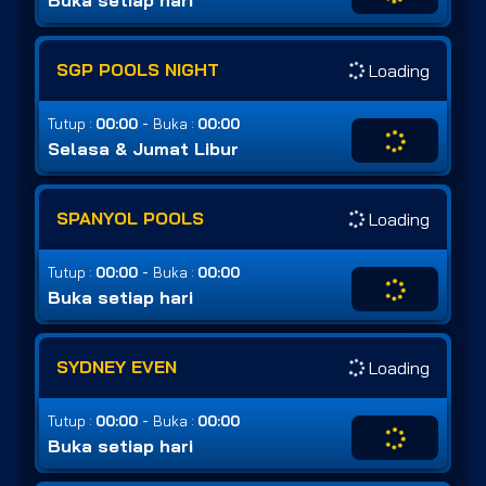
Buka setiap hari
SGP POOLS NIGHT
Loading
-
Tutup :
00:00
Buka :
00:00
Selasa & Jumat Libur
SPANYOL POOLS
Loading
-
Tutup :
00:00
Buka :
00:00
Buka setiap hari
SYDNEY EVEN
Loading
-
Tutup :
00:00
Buka :
00:00
Buka setiap hari