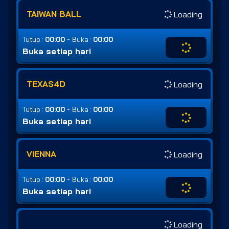
TAIWAN BALL
Loading
-
Tutup :
00:00
Buka :
00:00
Buka setiap hari
TEXAS4D
Loading
-
Tutup :
00:00
Buka :
00:00
Buka setiap hari
VIENNA
Loading
-
Tutup :
00:00
Buka :
00:00
Buka setiap hari
Loading