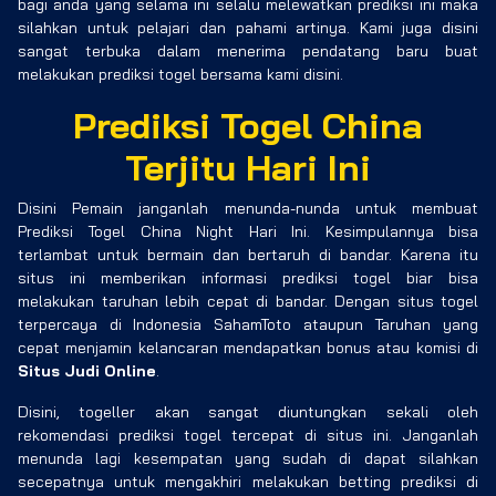
bagi anda yang selama ini selalu melewatkan prediksi ini maka
silahkan untuk pelajari dan pahami artinya. Kami juga disini
sangat terbuka dalam menerima pendatang baru buat
melakukan prediksi togel bersama kami disini.
Prediksi Togel China
Terjitu Hari Ini
Disini Pemain janganlah menunda-nunda untuk membuat
Prediksi Togel China Night Hari Ini. Kesimpulannya bisa
terlambat untuk bermain dan bertaruh di bandar. Karena itu
situs ini memberikan informasi prediksi togel biar bisa
melakukan taruhan lebih cepat di bandar. Dengan situs togel
terpercaya di Indonesia SahamToto ataupun Taruhan yang
cepat menjamin kelancaran mendapatkan bonus atau komisi di
Situs Judi Online
.
Disini, togeller akan sangat diuntungkan sekali oleh
rekomendasi prediksi togel tercepat di situs ini. Janganlah
menunda lagi kesempatan yang sudah di dapat silahkan
secepatnya untuk mengakhiri melakukan betting prediksi di