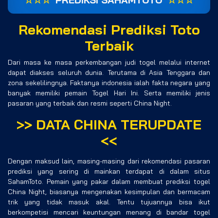
Rekomendasi Prediksi Toto
Terbaik
Dari masa ke masa perkembangan judi togel melalui internet
dapat diakses seluruh dunia. Terutama di Asia Tenggara dan
zona sekelilingnya. Faktanya indonesia ialah fakta negara yang
banyak memiliki pemain Togel Hari Ini. Serta memiliki jenis
pasaran yang terbaik dan resmi seperti China Night.
>>
DATA CHINA
TERUPDATE
<<
Dengan maksud lain, masing-masing dari rekomendasi pasaran
prediksi yang sering di mainkan terdapat di dalam situs
SahamToto. Pemain yang pakar dalam membuat prediksi togel
China Night, biasanya mengenakan kesimpulan dan bermacam
trik yang tidak masuk akal. Tentu tujuannya bisa ikut
berkompetisi mencari keuntungan menang di bandar togel