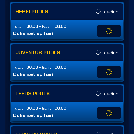
HEBEI POOLS
Loading
-
Tutup :
00:00
Buka :
00:00
Buka setiap hari
JUVENTUS POOLS
Loading
-
Tutup :
00:00
Buka :
00:00
Buka setiap hari
LEEDS POOLS
Loading
-
Tutup :
00:00
Buka :
00:00
Buka setiap hari