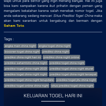
wajib untuk para bettor yang ingin menang banyak. Hal ini juga
bisa kami sampaikan karena ikut prihatin dengan pemain yang
mengalami kekalahan karena salah menebak nomor togel. Jika
anda sekarang sedang mencari
Situs Prediksi Togel China
maka
akan kami sarankan untuk bergabung dan bermain dengan
Saham Toto
.
Tags :
angka main china night
angka togel china night
bocoran togel china night
prediksi china night
prediksi china night hari ini
prediksi china night online
prediksi sahamtoto china night
prediksi togel china night
prediksi togel china night 2023
prediksi togel china night akurat
prediksi togel china night night
prediksi togel china night tercepat
prediksi togel china night terupdate
prediksi togel jitu china night
prediksi togel online china night
situs prediksi togel china night
KELUARAN TOGEL HARI INI