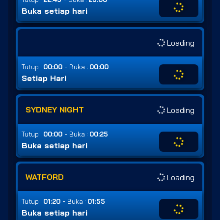
Buka setiap hari
Loading
-
Tutup :
00:00
Buka :
00:00
Setiap Hari
SYDNEY NIGHT
Loading
-
Tutup :
00:00
Buka :
00:25
Buka setiap hari
WATFORD
Loading
-
Tutup :
01:20
Buka :
01:55
Buka setiap hari