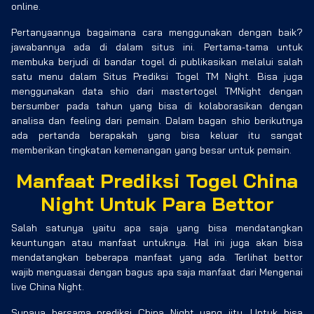
online.
Pertanyaannya bagaimana cara menggunakan dengan baik?
jawabannya ada di dalam situs ini. Pertama-tama untuk
membuka berjudi di bandar togel di publikasikan melalui salah
satu menu dalam Situs Prediksi Togel TM Night. Bisa juga
menggunakan data shio dari mastertogel TMNight dengan
bersumber pada tahun yang bisa di kolaborasikan dengan
analisa dan feeling dari pemain. Dalam bagan shio berikutnya
ada pertanda berapakah yang bisa keluar itu sangat
memberikan tingkatan kemenangan yang besar untuk pemain.
Manfaat Prediksi Togel China
Night Untuk Para Bettor
Salah satunya yaitu apa saja yang bisa mendatangkan
keuntungan atau manfaat untuknya. Hal ini juga akan bisa
mendatangkan beberapa manfaat yang ada. Terlihat bettor
wajib menguasai dengan bagus apa saja manfaat dari Mengenai
live China Night.
Supaya bersama prediksi China Night yang jitu. Untuk bisa