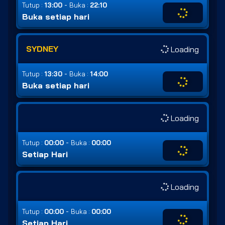
-
Tutup :
13:00
Buka :
22:10
Buka setiap hari
SYDNEY
Loading
-
Tutup :
13:30
Buka :
14:00
Buka setiap hari
Loading
-
Tutup :
00:00
Buka :
00:00
Setiap Hari
Loading
-
Tutup :
00:00
Buka :
00:00
Setiap Hari