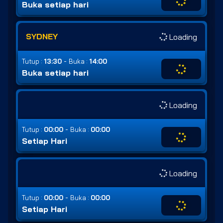
Buka setiap hari
SYDNEY
Loading
-
Tutup :
13:30
Buka :
14:00
Buka setiap hari
Loading
-
Tutup :
00:00
Buka :
00:00
Setiap Hari
Loading
-
Tutup :
00:00
Buka :
00:00
Setiap Hari