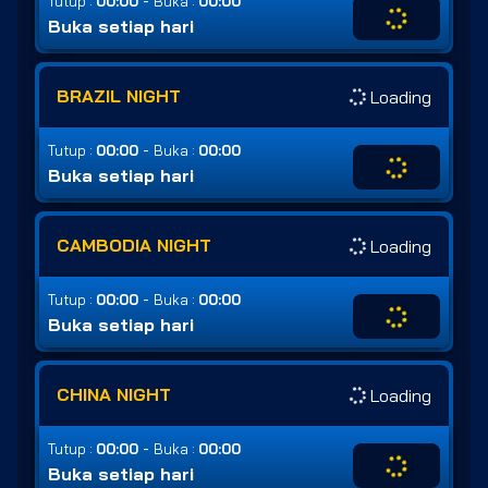
-
Tutup :
00:00
Buka :
00:00
Buka setiap hari
BRAZIL NIGHT
Loading
-
Tutup :
00:00
Buka :
00:00
Buka setiap hari
CAMBODIA NIGHT
Loading
-
Tutup :
00:00
Buka :
00:00
Buka setiap hari
CHINA NIGHT
Loading
-
Tutup :
00:00
Buka :
00:00
Buka setiap hari