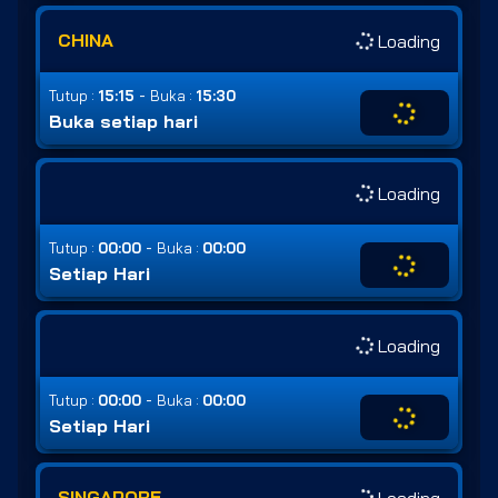
CHINA
Loading
-
Tutup :
15:15
Buka :
15:30
Buka setiap hari
Loading
-
Tutup :
00:00
Buka :
00:00
Setiap Hari
Loading
-
Tutup :
00:00
Buka :
00:00
Setiap Hari
SINGAPORE
Loading