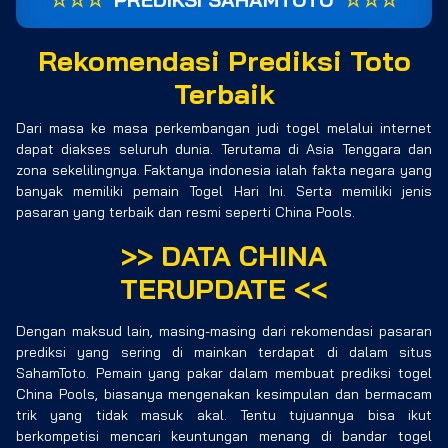
Rekomendasi Prediksi Toto
Terbaik
Dari masa ke masa perkembangan judi togel melalui internet
dapat diakses seluruh dunia. Terutama di Asia Tenggara dan
zona sekelilingnya. Faktanya indonesia ialah fakta negara yang
banyak memiliki pemain Togel Hari Ini. Serta memiliki jenis
pasaran yang terbaik dan resmi seperti China Pools.
>>
DATA CHINA
TERUPDATE
<<
Dengan maksud lain, masing-masing dari rekomendasi pasaran
prediksi yang sering di mainkan terdapat di dalam situs
SahamToto. Pemain yang pakar dalam membuat prediksi togel
China Pools, biasanya mengenakan kesimpulan dan bermacam
trik yang tidak masuk akal. Tentu tujuannya bisa ikut
berkompetisi mencari keuntungan menang di bandar togel