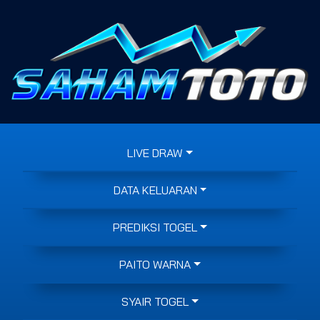
LIVE DRAW
DATA KELUARAN
PREDIKSI TOGEL
PAITO WARNA
SYAIR TOGEL