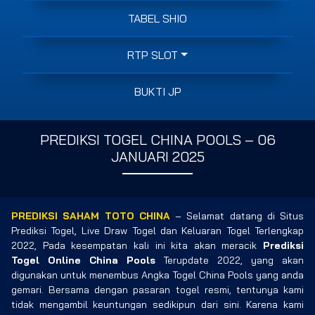
TABEL SHIO
RTP SLOT
BUKTI JP
PREDIKSI TOGEL CHINA POOLS – 06
JANUARI 2025
PREDIKSI SAHAM TOTO CHINA
– Selamat datang di Situs
Prediksi Togel, Live Draw Togel dan Keluaran Togel Terlengkap
2022, Pada kesempatan kali ini kita akan meracik
Prediksi
Togel Online China Pools
Terupdate 2022, yang akan
digunakan untuk menembus Angka Togel China Pools yang anda
gemari. Bersama dengan pasaran togel resmi, tentunya kami
tidak mengambil keuntungan sedikipun dari sini. Karena kami