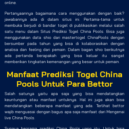
online.
Pertanyaannya bagaimana cara menggunakan dengan baik?
jawabannya ada di dalam situs ini. Pertama-tama untuk
membuka berjudi di bandar togel di publikasikan melalui salah
satu menu dalam Situs Prediksi Togel China Pools. Bisa juga
menggunakan data shio dari mastertogel ChinaPools dengan
bersumber pada tahun yang bisa di kolaborasikan dengan
analisa dan feeling dari pemain. Dalam bagan shio berikutnya
ada pertanda berapakah yang bisa keluar itu sangat
memberikan tingkatan kemenangan yang besar untuk pemain.
Manfaat Prediksi Togel China
Pools Untuk Para Bettor
Salah satunya yaitu apa saja yang bisa mendatangkan
keuntungan atau manfaat untuknya. Hal ini juga akan bisa
mendatangkan beberapa manfaat yang ada. Terlihat bettor
wajib menguasai dengan bagus apa saja manfaat dari Mengenai
live China Pools.
Supaya bersama prediksi China Pools yang jitu. Untuk bisa