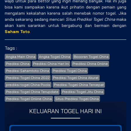
wajib untuk para bettor yang ingin menang banyak. Hal ini juga
bisa kami sampaikan karena ikut prihatin dengan pemain yang
mengalami kekalahan karena salah menebak nomor togel. Jika
anda sekarang sedang mencari
Situs Prediksi Togel China
maka
akan kami sarankan untuk bergabung dan bermain dengan
Saham Toto
.
Tags :
Angka Main China
Angka Togel China
Bocoran Togel China
Prediksi China
Prediksi China Hari Ini
Prediksi China Online
Prediksi Sahamtoto China
Prediksi Togel China
Prediksi Togel China 2022
Prediksi Togel China Akurat
prediksi togel China Pools
Prediksi Togel China Tercepat
Prediksi Togel China Terupdate
Prediksi Togel Jitu China
Prediksi Togel Online China
Situs Prediksi Togel China
KELUARAN TOGEL HARI INI