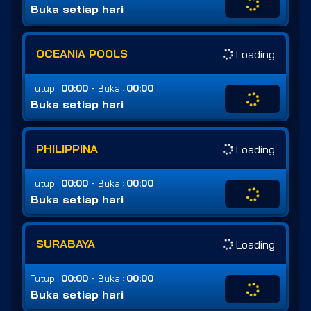
Buka setiap hari
OCEANIA POOLS
Loading
-
Tutup :
00:00
Buka :
00:00
Buka setiap hari
PHILIPPINA
Loading
-
Tutup :
00:00
Buka :
00:00
Buka setiap hari
SURABAYA
Loading
-
Tutup :
00:00
Buka :
00:00
Buka setiap hari