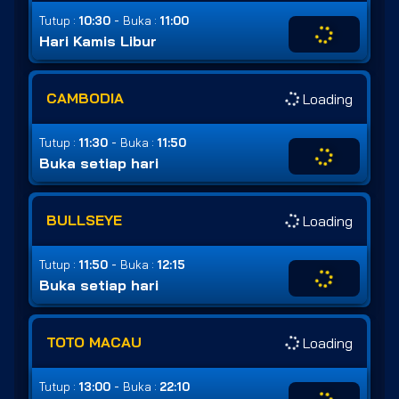
-
Tutup :
10:30
Buka :
11:00
Hari Kamis Libur
CAMBODIA
Loading
-
Tutup :
11:30
Buka :
11:50
Buka setiap hari
BULLSEYE
Loading
-
Tutup :
11:50
Buka :
12:15
Buka setiap hari
TOTO MACAU
Loading
-
Tutup :
13:00
Buka :
22:10