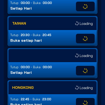
-
Tutup :
00:00
Buka :
00:00
Setiap Hari
TAIWAN
Loading
-
Tutup :
20:30
Buka :
20:45
Buka setiap hari
Loading
-
Tutup :
00:00
Buka :
00:00
Setiap Hari
HONGKONG
Loading
-
Tutup :
22:45
Buka :
23:00
Buka setiap hari