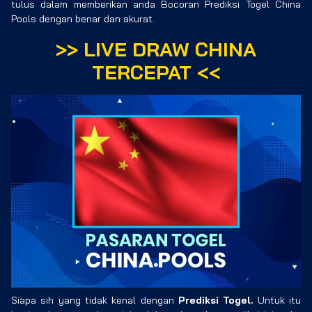
tulus dalam memberikan anda Bocoran Prediksi Togel China
Pools dengan benar dan akurat.
>>
LIVE DRAW CHINA
TERCEPAT
<<
Siapa sih yang tidak kenal dengan
Prediksi Togel.
Untuk itu