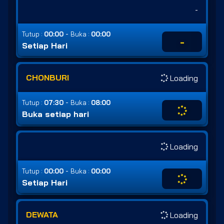
-
-
Tutup :
00:00
Buka :
00:00
-
Setiap Hari
CHONBURI
Loading
-
Tutup :
07:30
Buka :
08:00
Buka setiap hari
Loading
-
Tutup :
00:00
Buka :
00:00
Setiap Hari
DEWATA
Loading