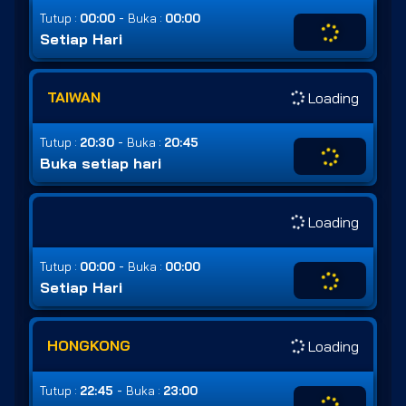
-
Tutup :
00:00
Buka :
00:00
Setiap Hari
TAIWAN
Loading
-
Tutup :
20:30
Buka :
20:45
Buka setiap hari
Loading
-
Tutup :
00:00
Buka :
00:00
Setiap Hari
HONGKONG
Loading
-
Tutup :
22:45
Buka :
23:00