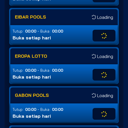
EIBAR POOLS
Loading
-
Tutup :
00:00
Buka :
00:00
Buka setiap hari
EROPA LOTTO
Loading
-
Tutup :
00:00
Buka :
00:00
Buka setiap hari
GABON POOLS
Loading
-
Tutup :
00:00
Buka :
00:00
Buka setiap hari