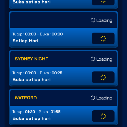
Buka setiap hari
Loading
-
Tutup :
00:00
Buka :
00:00
Setiap Hari
SYDNEY NIGHT
Loading
-
Tutup :
00:00
Buka :
00:25
Buka setiap hari
WATFORD
Loading
-
Tutup :
01:20
Buka :
01:55
Buka setiap hari