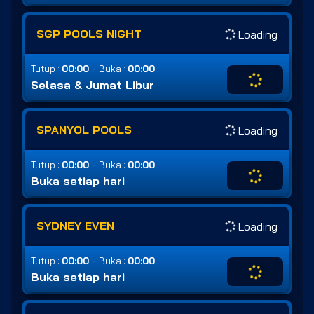
SGP POOLS NIGHT
Loading
-
Tutup :
00:00
Buka :
00:00
Selasa & Jumat Libur
SPANYOL POOLS
Loading
-
Tutup :
00:00
Buka :
00:00
Buka setiap hari
SYDNEY EVEN
Loading
-
Tutup :
00:00
Buka :
00:00
Buka setiap hari