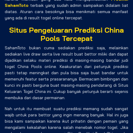
SahamToto
terbaik yang sudah admin sampaikan didalam liat
diatas. Aturan cara besoknya bisa menikmati semua manfaat
yang ada di result togel online tercepat.
Situs Pengeluaran Prediksi China
Pools Tercepat
SahamToto bukan cuma sediakan prediksi saja, melainkan
sediakan live draw serta live result buat bettor miliki dan dapat
dijadikan selaku materi prediksi di masing-masing bandar judi
togel China Pools online. Keakuratan dari petunjuk prediksi
pasti tetap meningkat dan pula bisa saja buat bandar untuk
memenuhi featur serta prasarananya. Bermacam bimbingan dan
kunci ini pasti berguna buat masing-masing pendatang di Situs
Keluaran Togel China ini. Cukup banyak petunjuk berarti sejenis
membuka dari dasar permainan.
Nah untuk itu membuat suatu prediksi memang sudah sangat
wajib untuk para bettor yang ingin menang banyak. Hal ini juga
bisa kami sampaikan karena ikut prihatin dengan pemain yang
mengalami kekalahan karena salah menebak nomor togel. Jika