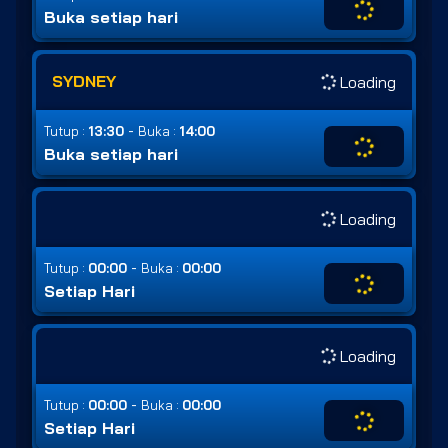
Buka setiap hari
SYDNEY
Loading
-
Tutup :
13:30
Buka :
14:00
Buka setiap hari
Loading
-
Tutup :
00:00
Buka :
00:00
Setiap Hari
Loading
-
Tutup :
00:00
Buka :
00:00
Setiap Hari