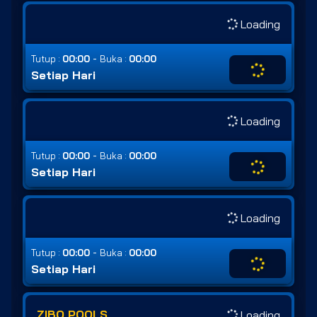
Loading
-
Tutup :
00:00
Buka :
00:00
Setiap Hari
Loading
-
Tutup :
00:00
Buka :
00:00
Setiap Hari
Loading
-
Tutup :
00:00
Buka :
00:00
Setiap Hari
ZIBO POOLS
Loading