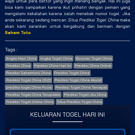
wajib untuk para bettor yang ingin menang banyak. Hal ini juga
bisa kami sampaikan karena ikut prihatin dengan pemain yang
mengalami kekalahan karena salah menebak nomor togel. Jika
anda sekarang sedang mencari
Situs Prediksi Togel China
maka
akan kami sarankan untuk bergabung dan bermain dengan
Saham Toto
.
Tags :
Angka Main China
Angka Togel China
Bocoran Togel China
Prediksi China
Prediksi China Hari Ini
Prediksi China Online
Prediksi Sahamtoto China
Prediksi Togel China
Prediksi Togel China 2022
Prediksi Togel China Akurat
prediksi togel China Pools
Prediksi Togel China Tercepat
Prediksi Togel China Terupdate
Prediksi Togel Jitu China
Prediksi Togel Online China
Situs Prediksi Togel China
KELUARAN TOGEL HARI INI