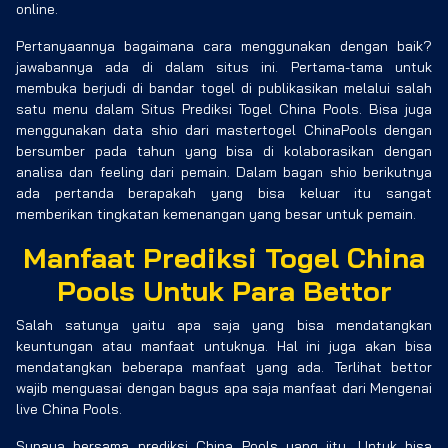
online.
Pertanyaannya bagaimana cara menggunakan dengan baik?
jawabannya ada di dalam situs ini. Pertama-tama untuk
membuka berjudi di bandar togel di publikasikan melalui salah
satu menu dalam Situs Prediksi Togel China Pools. Bisa juga
menggunakan data shio dari mastertogel ChinaPools dengan
bersumber pada tahun yang bisa di kolaborasikan dengan
analisa dan feeling dari pemain. Dalam bagan shio berikutnya
ada pertanda berapakah yang bisa keluar itu sangat
memberikan tingkatan kemenangan yang besar untuk pemain.
Manfaat Prediksi Togel China
Pools Untuk Para Bettor
Salah satunya yaitu apa saja yang bisa mendatangkan
keuntungan atau manfaat untuknya. Hal ini juga akan bisa
mendatangkan beberapa manfaat yang ada. Terlihat bettor
wajib menguasai dengan bagus apa saja manfaat dari Mengenai
live China Pools.
Supaya bersama prediksi China Pools yang jitu. Untuk bisa