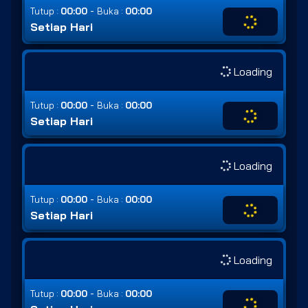
-
Tutup :
00:00
Buka :
00:00
Setiap Hari
Loading
-
Tutup :
00:00
Buka :
00:00
Setiap Hari
Loading
-
Tutup :
00:00
Buka :
00:00
Setiap Hari
Loading
-
Tutup :
00:00
Buka :
00:00