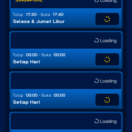
-
Tutup :
17:30
Buka :
17:40
Selasa & Jumat Libur
Loading
-
Tutup :
00:00
Buka :
00:00
Setiap Hari
Loading
-
Tutup :
00:00
Buka :
00:00
Setiap Hari
Loading