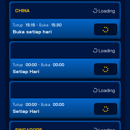
CHINA
Loading
-
Tutup :
15:15
Buka :
15:30
Buka setiap hari
Loading
-
Tutup :
00:00
Buka :
00:00
Setiap Hari
Loading
-
Tutup :
00:00
Buka :
00:00
Setiap Hari
SINGAPORE
Loading