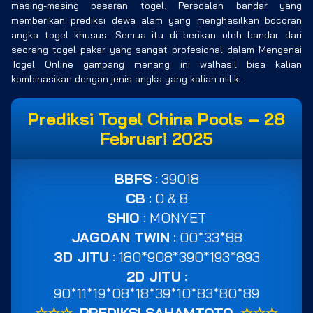
masing-masing pasaran togel. Persoalan bandar yang
memberikan prediksi dewa alam yang menghasilkan bocoran
angka togel khusus. Semua itu di berikan oleh bandar dari
seorang togel pakar yang sangat profesional dalam Mengenai
Togel Online gampang menang ini walhasil bisa kalian
kombinasikan dengan jenis angka yang kalian miliki.
Prediksi Togel China Pools – 28
Februari 2025
BBFS
: 39018
CB
: 0 & 8
SHIO
: MONYET
JAGOAN TWIN
: 00*33*88
3D JITU
: 180*908*390*193*893
2D JITU
:
90*11*19*08*18*39*10*83*80*89
☆☆☆
PREDIKSI SAHAMTOTO
☆☆☆