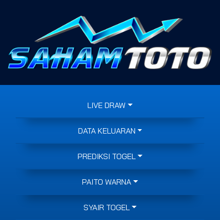
LIVE DRAW
DATA KELUARAN
PREDIKSI TOGEL
PAITO WARNA
SYAIR TOGEL