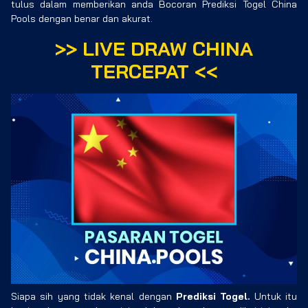
tulus dalam memberikan anda Bocoran Prediksi Togel China
Pools dengan benar dan akurat.
>>
LIVE DRAW CHINA
TERCEPAT
<<
Siapa sih yang tidak kenal dengan
Prediksi Togel.
Untuk itu