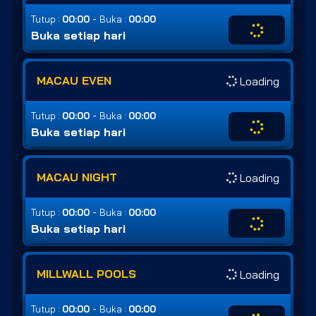
-
Tutup :
00:00
Buka :
00:00
Buka setiap hari
MACAU EVEN
Loading
-
Tutup :
00:00
Buka :
00:00
Buka setiap hari
MACAU NIGHT
Loading
-
Tutup :
00:00
Buka :
00:00
Buka setiap hari
MILLWALL POOLS
Loading
-
Tutup :
00:00
Buka :
00:00