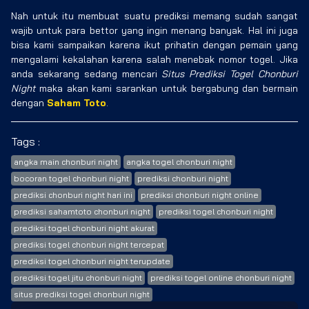
Nah untuk itu membuat suatu prediksi memang sudah sangat
wajib untuk para bettor yang ingin menang banyak. Hal ini juga
bisa kami sampaikan karena ikut prihatin dengan pemain yang
mengalami kekalahan karena salah menebak nomor togel. Jika
anda sekarang sedang mencari
Situs Prediksi Togel Chonburi
Night
maka akan kami sarankan untuk bergabung dan bermain
dengan
Saham Toto
.
Tags :
angka main chonburi night
angka togel chonburi night
bocoran togel chonburi night
prediksi chonburi night
prediksi chonburi night hari ini
prediksi chonburi night online
prediksi sahamtoto chonburi night
prediksi togel chonburi night
prediksi togel chonburi night akurat
prediksi togel chonburi night tercepat
prediksi togel chonburi night terupdate
prediksi togel jitu chonburi night
prediksi togel online chonburi night
situs prediksi togel chonburi night