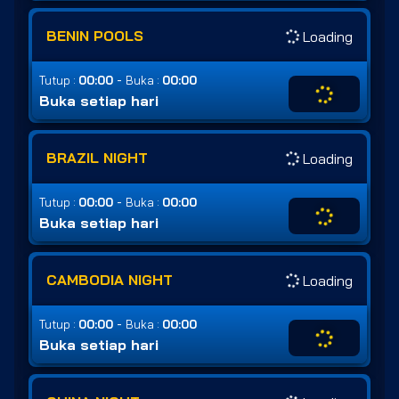
BENIN POOLS
Loading
-
Tutup :
00:00
Buka :
00:00
Buka setiap hari
BRAZIL NIGHT
Loading
-
Tutup :
00:00
Buka :
00:00
Buka setiap hari
CAMBODIA NIGHT
Loading
-
Tutup :
00:00
Buka :
00:00
Buka setiap hari