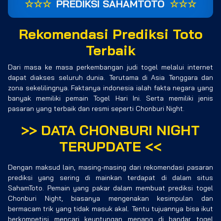
☆☆☆
PREDIKSI SAHAMTOTO
☆☆☆
Rekomendasi Prediksi Toto
Terbaik
Dari masa ke masa perkembangan judi togel melalui internet
dapat diakses seluruh dunia. Terutama di Asia Tenggara dan
zona sekelilingnya. Faktanya indonesia ialah fakta negara yang
banyak memiliki pemain Togel Hari Ini. Serta memiliki jenis
pasaran yang terbaik dan resmi seperti Chonburi Night.
>>
DATA CHONBURI NIGHT
TERUPDATE
<<
Dengan maksud lain, masing-masing dari rekomendasi pasaran
prediksi yang sering di mainkan terdapat di dalam situs
SahamToto. Pemain yang pakar dalam membuat prediksi togel
Chonburi Night, biasanya mengenakan kesimpulan dan
bermacam trik yang tidak masuk akal. Tentu tujuannya bisa ikut
berkompetisi mencari keuntungan menang di bandar togel