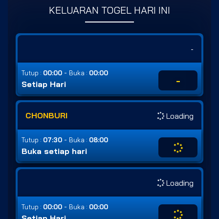
KELUARAN TOGEL HARI INI
-
-
Tutup :
00:00
Buka :
00:00
-
Setiap Hari
CHONBURI
Loading
-
Tutup :
07:30
Buka :
08:00
Buka setiap hari
Loading
-
Tutup :
00:00
Buka :
00:00
Setiap Hari