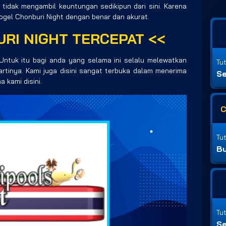
tidak mengambil keuntungan sedikipun dari sini. Karena
ogel Chonburi Night dengan benar dan akurat.
RI NIGHT TERCEPAT
<<
ntuk itu bagi anda yang selama ini selalu melewatkan
Tut
 artinya. Kami juga disini sangat terbuka dalam menerima
Se
 kami disini.
C
Tut
Bu
Tut
Se