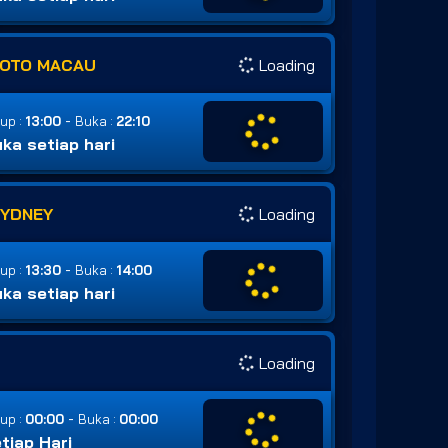
OTO MACAU
Loading
-
up :
13:00
Buka :
22:10
ka setiap hari
YDNEY
Loading
-
up :
13:30
Buka :
14:00
ka setiap hari
Loading
-
up :
00:00
Buka :
00:00
tiap Hari