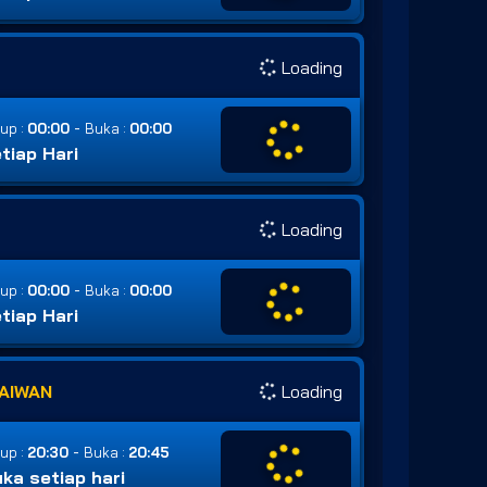
Loading
-
up :
00:00
Buka :
00:00
tiap Hari
Loading
-
up :
00:00
Buka :
00:00
tiap Hari
AIWAN
Loading
-
up :
20:30
Buka :
20:45
ka setiap hari