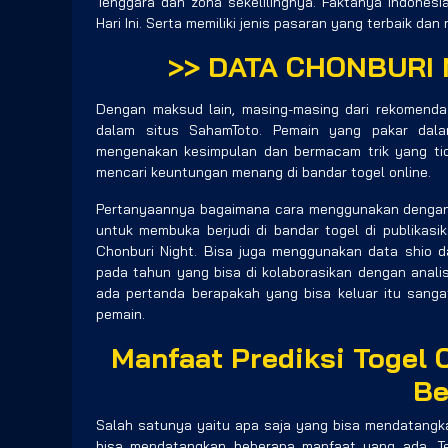
Tenggara dan zona sekelilingnya. Faktanya indonesi
Hari Ini. Serta memiliki jenis pasaran yang terbaik dan
>>
DATA CHONBURI 
Dengan maksud lain, masing-masing dari rekomendas
dalam situs SahamToto. Pemain yang pakar dala
mengenakan kesimpulan dan bermacam trik yang tida
mencari keuntungan menang di bandar togel online.
Pertanyaannya bagaimana cara menggunakan dengan b
untuk membuka berjudi di bandar togel di publikasi
Chonburi Night. Bisa juga menggunakan data shio d
pada tahun yang bisa di kolaborasikan dengan analis
ada pertanda berapakah yang bisa keluar itu sang
pemain.
Manfaat Prediksi Togel 
Be
Salah satunya yaitu apa saja yang bisa mendatangka
bisa mendatangkan beberapa manfaat yang ada. Te