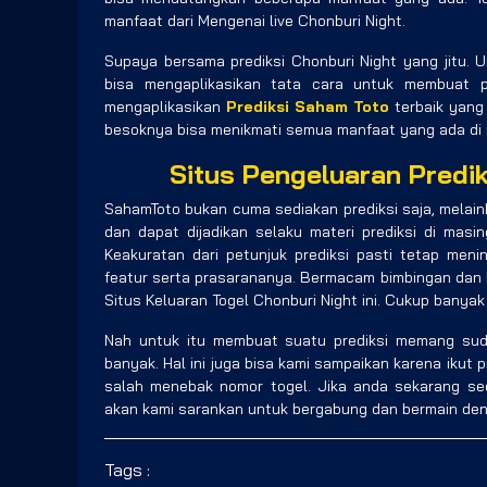
manfaat dari Mengenai live Chonburi Night.
Supaya bersama prediksi Chonburi Night yang jitu. 
bisa mengaplikasikan tata cara untuk membuat p
mengaplikasikan
Prediksi Saham Toto
terbaik yang 
besoknya bisa menikmati semua manfaat yang ada di r
Situs Pengeluaran Predik
SahamToto bukan cuma sediakan prediksi saja, melainka
dan dapat dijadikan selaku materi prediksi di masin
Keakuratan dari petunjuk prediksi pasti tetap men
featur serta prasarananya. Bermacam bimbingan dan k
Situs Keluaran Togel Chonburi Night ini. Cukup banyak
Nah untuk itu membuat suatu prediksi memang sud
banyak. Hal ini juga bisa kami sampaikan karena ikut
salah menebak nomor togel. Jika anda sekarang s
akan kami sarankan untuk bergabung dan bermain d
Tags :