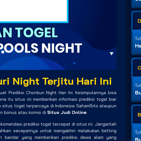
D
Tut
Ha
C
i Night Terjitu Hari Ini
Tut
Bu
t Prediksi Chonburi Night Hari Ini. Kesimpulannya bisa
a itu situs ini memberikan informasi prediksi togel biar
n situs togel terpercaya di Indonesia SahamToto ataupun
n bonus atau komisi di
Situs Judi Online
.
B
ekomendasi prediksi togel tercepat di situs ini. Janganlah
ahkan secepatnya untuk mengakhiri melakukan betting
Tut
lan bandar yang memberikan prediksi dewa alam yang
Bu