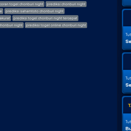
oran togel chonburi night
prediksi chonburi night
ne
prediksi sahamtoto chonburi night
akurat
prediksi togel chonburi night tercepat
 chonburi night
prediksi togel online chonburi night
Tut
Se
Tut
Se
T
Tut
Bu