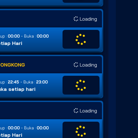
Loading
-
up :
00:00
Buka :
00:00
tiap Hari
HONGKONG
Loading
-
up :
22:45
Buka :
23:00
ka setiap hari
Loading
-
up :
00:00
Buka :
00:00
tiap Hari