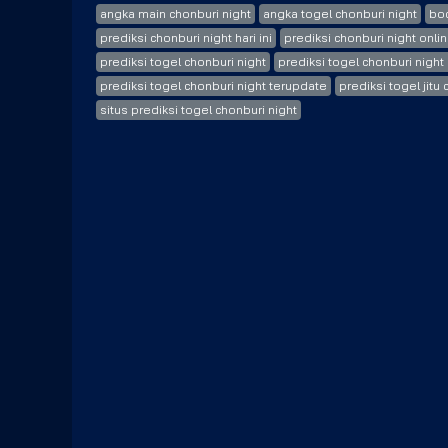
angka main chonburi night
angka togel chonburi night
boc
prediksi chonburi night hari ini
prediksi chonburi night onli
prediksi togel chonburi night
prediksi togel chonburi night 
prediksi togel chonburi night terupdate
prediksi togel jitu
situs prediksi togel chonburi night