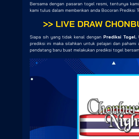
Bersama dengan pasaran togel resmi, tentunya kami 
kami tulus dalam memberikan anda Bocoran Prediksi T
>>
LIVE DRAW CHONBU
Siapa sih yang tidak kenal dengan
Prediksi Togel.
U
prediksi ini maka silahkan untuk pelajari dan pahami
pendatang baru buat melakukan prediksi togel bersama