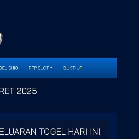
BEL SHIO
RTP SLOT
BUKTI JP
RET 2025
ELUARAN TOGEL HARI INI