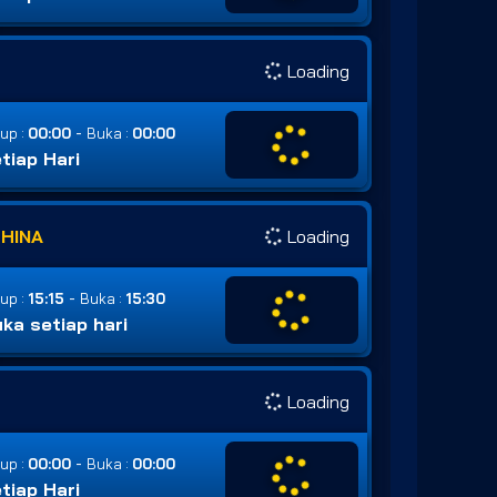
Loading
-
up :
00:00
Buka :
00:00
tiap Hari
HINA
Loading
-
up :
15:15
Buka :
15:30
ka setiap hari
Loading
-
up :
00:00
Buka :
00:00
tiap Hari