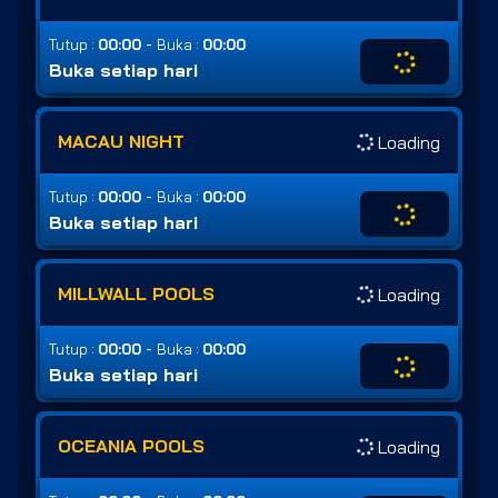
-
Tutup :
00:00
Buka :
00:00
Buka setiap hari
MACAU NIGHT
Loading
-
Tutup :
00:00
Buka :
00:00
Buka setiap hari
MILLWALL POOLS
Loading
-
Tutup :
00:00
Buka :
00:00
Buka setiap hari
OCEANIA POOLS
Loading