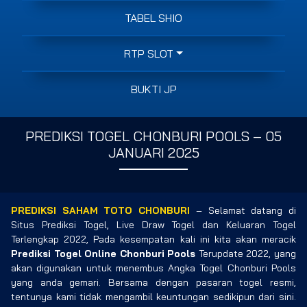
TABEL SHIO
RTP SLOT
BUKTI JP
PREDIKSI TOGEL CHONBURI POOLS – 05
JANUARI 2025
PREDIKSI SAHAM TOTO CHONBURI
– Selamat datang di
Situs Prediksi Togel, Live Draw Togel dan Keluaran Togel
Terlengkap 2022, Pada kesempatan kali ini kita akan meracik
Prediksi Togel Online Chonburi Pools
Terupdate 2022, yang
akan digunakan untuk menembus Angka Togel Chonburi Pools
yang anda gemari. Bersama dengan pasaran togel resmi,
tentunya kami tidak mengambil keuntungan sedikipun dari sini.