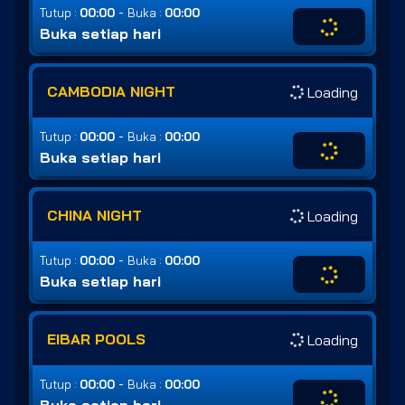
-
Tutup :
00:00
Buka :
00:00
Buka setiap hari
CAMBODIA NIGHT
Loading
-
Tutup :
00:00
Buka :
00:00
Buka setiap hari
CHINA NIGHT
Loading
-
Tutup :
00:00
Buka :
00:00
Buka setiap hari
EIBAR POOLS
Loading
-
Tutup :
00:00
Buka :
00:00