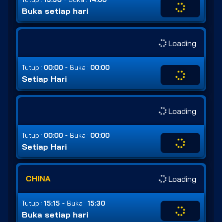
Buka setiap hari
Loading
-
Tutup :
00:00
Buka :
00:00
Setiap Hari
Loading
-
Tutup :
00:00
Buka :
00:00
Setiap Hari
CHINA
Loading
-
Tutup :
15:15
Buka :
15:30
Buka setiap hari