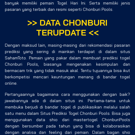
banyak memiliki pemain Togel Hari Ini. Serta memiliki jenis
pasaran yang terbaik dan resmi seperti Chonburi Pools.
>>
DATA CHONBURI
TERUPDATE
<<
Dengan maksud lain, masing-masing dari rekomendasi pasaran
prediksi yang sering di mainkan terdapat di dalam situs
SahamToto. Pemain yang pakar dalam membuat prediksi togel
Chonburi Pools, biasanya mengenakan kesimpulan dan
bermacam trik yang tidak masuk akal. Tentu tujuannya bisa ikut
berkompetisi mencari keuntungan menang di bandar togel
online.
Pertanyaannya bagaimana cara menggunakan dengan baik?
jawabannya ada di dalam situs ini. Pertama-tama untuk
membuka berjudi di bandar togel di publikasikan melalui salah
satu menu dalam Situs Prediksi Togel Chonburi Pools. Bisa juga
menggunakan data shio dari mastertogel ChonburiPools
dengan bersumber pada tahun yang bisa di kolaborasikan
dengan analisa dan feeling dari pemain. Dalam bagan shio