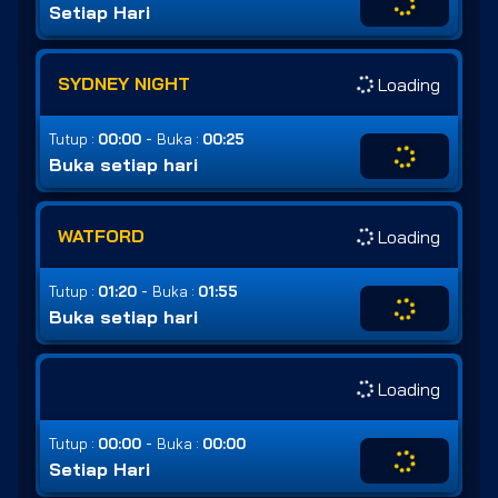
Setiap Hari
SYDNEY NIGHT
Loading
-
Tutup :
00:00
Buka :
00:25
Buka setiap hari
WATFORD
Loading
-
Tutup :
01:20
Buka :
01:55
Buka setiap hari
Loading
-
Tutup :
00:00
Buka :
00:00
Setiap Hari