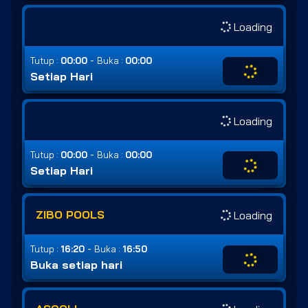
Loading
-
Tutup :
00:00
Buka :
00:00
Setiap Hari
Loading
-
Tutup :
00:00
Buka :
00:00
Setiap Hari
ZIBO POOLS
Loading
-
Tutup :
16:20
Buka :
16:50
Buka setiap hari