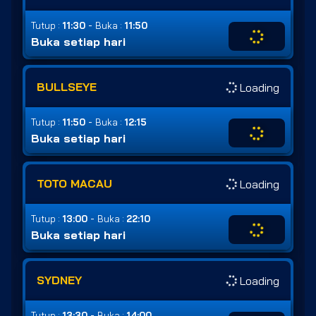
-
Tutup :
11:30
Buka :
11:50
Buka setiap hari
BULLSEYE
Loading
-
Tutup :
11:50
Buka :
12:15
Buka setiap hari
TOTO MACAU
Loading
-
Tutup :
13:00
Buka :
22:10
Buka setiap hari
SYDNEY
Loading
-
Tutup :
13:30
Buka :
14:00