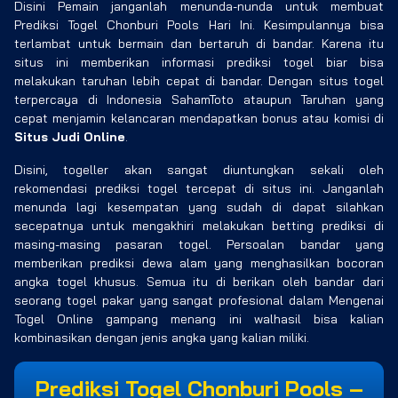
Disini Pemain janganlah menunda-nunda untuk membuat
Prediksi Togel Chonburi Pools Hari Ini. Kesimpulannya bisa
terlambat untuk bermain dan bertaruh di bandar. Karena itu
situs ini memberikan informasi prediksi togel biar bisa
melakukan taruhan lebih cepat di bandar. Dengan situs togel
terpercaya di Indonesia SahamToto ataupun Taruhan yang
cepat menjamin kelancaran mendapatkan bonus atau komisi di
Situs Judi Online
.
Disini, togeller akan sangat diuntungkan sekali oleh
rekomendasi prediksi togel tercepat di situs ini. Janganlah
menunda lagi kesempatan yang sudah di dapat silahkan
secepatnya untuk mengakhiri melakukan betting prediksi di
masing-masing pasaran togel. Persoalan bandar yang
memberikan prediksi dewa alam yang menghasilkan bocoran
angka togel khusus. Semua itu di berikan oleh bandar dari
seorang togel pakar yang sangat profesional dalam Mengenai
Togel Online gampang menang ini walhasil bisa kalian
kombinasikan dengan jenis angka yang kalian miliki.
Prediksi Togel Chonburi Pools –