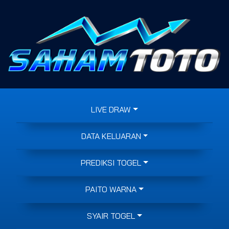
LIVE DRAW
DATA KELUARAN
PREDIKSI TOGEL
PAITO WARNA
SYAIR TOGEL