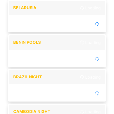
BELARUSIA
Loading
-
Tutup :
00:00
Buka :
00:00
Buka setiap hari
BENIN POOLS
Loading
-
Tutup :
00:00
Buka :
00:00
Buka setiap hari
BRAZIL NIGHT
Loading
-
Tutup :
00:00
Buka :
00:00
Buka setiap hari
CAMBODIA NIGHT
Loading