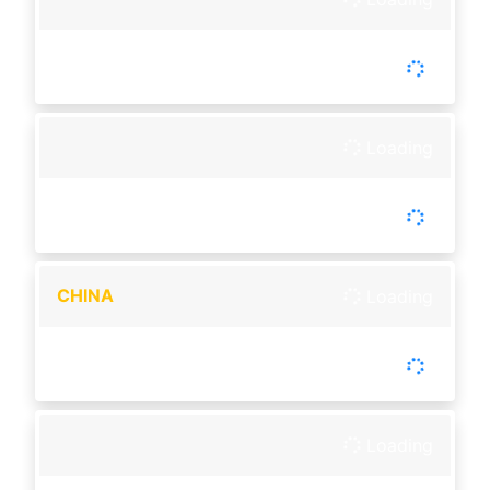
-
Tutup :
00:00
Buka :
00:00
Setiap Hari
Loading
-
Tutup :
00:00
Buka :
00:00
Setiap Hari
CHINA
Loading
-
Tutup :
15:15
Buka :
15:30
Buka setiap hari
Loading