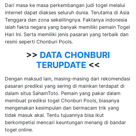
Dari masa ke masa perkembangan judi togel melalui
internet dapat diakses seluruh dunia. Terutama di Asia
Tenggara dan zona sekelilingnya. Faktanya indonesia
ialah fakta negara yang banyak memiliki pemain Togel
Hari Ini. Serta memiliki jenis pasaran yang terbaik dan
resmi seperti Chonburi Pools.
>>
DATA CHONBURI
TERUPDATE
<<
Dengan maksud lain, masing-masing dari rekomendasi
pasaran prediksi yang sering di mainkan terdapat di
dalam situs SahamToto. Pemain yang pakar dalam
membuat prediksi togel Chonburi Pools, biasanya
mengenakan kesimpulan dan bermacam trik yang
tidak masuk akal. Tentu tujuannya bisa ikut
berkompetisi mencari keuntungan menang di bandar
togel online.