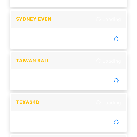
SYDNEY EVEN
Loading
-
Tutup :
00:00
Buka :
00:00
Buka setiap hari
TAIWAN BALL
Loading
-
Tutup :
00:00
Buka :
00:00
Buka setiap hari
TEXAS4D
Loading
-
Tutup :
00:00
Buka :
00:00
Buka setiap hari