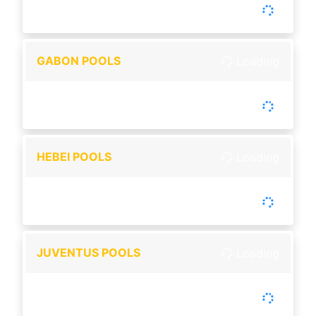
Tutup :
00:00
Buka :
00:00
Buka setiap hari
GABON POOLS
Loading
-
Tutup :
00:00
Buka :
00:00
Buka setiap hari
HEBEI POOLS
Loading
-
Tutup :
00:00
Buka :
00:00
Buka setiap hari
JUVENTUS POOLS
Loading
-
Tutup :
00:00
Buka :
00:00
Buka setiap hari