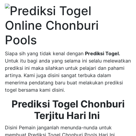
Siapa sih yang tidak kenal dengan
Prediksi Togel.
Untuk itu bagi anda yang selama ini selalu melewatkan
prediksi ini maka silahkan untuk pelajari dan pahami
artinya. Kami juga disini sangat terbuka dalam
menerima pendatang baru buat melakukan prediksi
togel bersama kami disini.
Prediksi Togel Chonburi
Terjitu Hari Ini
Disini Pemain janganlah menunda-nunda untuk
membuat Prediksi Togel Chonburi Pools Hari Ini.