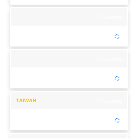
Loading
-
Tutup :
00:00
Buka :
00:00
Setiap Hari
Loading
-
Tutup :
00:00
Buka :
00:00
Setiap Hari
TAIWAN
Loading
-
Tutup :
20:30
Buka :
20:45
Buka setiap hari