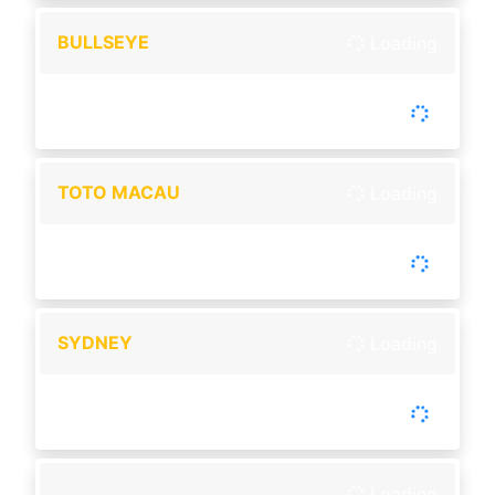
BULLSEYE
Loading
-
Tutup :
11:50
Buka :
12:15
Buka setiap hari
TOTO MACAU
Loading
-
Tutup :
13:00
Buka :
22:10
Buka setiap hari
SYDNEY
Loading
-
Tutup :
13:30
Buka :
14:00
Buka setiap hari
Loading