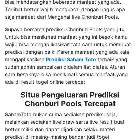
bisa mendatangkan beberapa manfaat yang ada.
Terlihat bettor wajib menguasai dengan bagus apa
saja manfaat dari Mengenai live Chonburi Pools.
Supaya bersama prediksi Chonburi Pools yang jitu.
Untuk bisa menikmati manfaat yang ini besok kamu
wajib bisa mengaplikasikan tata cara untuk membuat
prediksi dengan baik. Karena manfaat yang ada kala
mengaplikasikan
Prediksi Saham Toto
terbaik yang
sudah admin sampaikan didalam liat diatas. Aturan
cara besoknya bisa menikmati semua manfaat yang
ada di result togel online tercepat.
Situs Pengeluaran Prediksi
Chonburi Pools Tercepat
SahamToto bukan cuma sediakan prediksi saja,
melainkan sediakan live draw serta live result buat
bettor miliki dan dapat dijadikan selaku materi
prediksi di masing-masing bandar judi togel