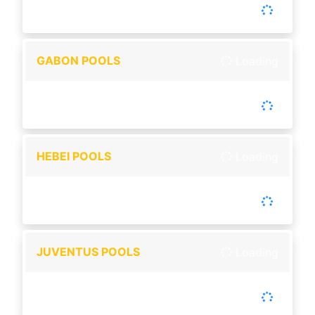
Tutup :
00:00
Buka :
00:00
Buka setiap hari
GABON POOLS
Loading
-
Tutup :
00:00
Buka :
00:00
Buka setiap hari
HEBEI POOLS
Loading
-
Tutup :
00:00
Buka :
00:00
Buka setiap hari
JUVENTUS POOLS
Loading
-
Tutup :
00:00
Buka :
00:00
Buka setiap hari