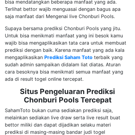
bisa mendatangkan beberapa manfaat yang ada.
Terlihat bettor wajib menguasai dengan bagus apa
saja manfaat dari Mengenai live Chonburi Pools.
Supaya bersama prediksi Chonburi Pools yang jitu.
Untuk bisa menikmati manfaat yang ini besok kamu
wajib bisa mengaplikasikan tata cara untuk membuat
prediksi dengan baik. Karena manfaat yang ada kala
mengaplikasikan
Prediksi Saham Toto
terbaik yang
sudah admin sampaikan didalam liat diatas. Aturan
cara besoknya bisa menikmati semua manfaat yang
ada di result togel online tercepat.
Situs Pengeluaran Prediksi
Chonburi Pools Tercepat
SahamToto bukan cuma sediakan prediksi saja,
melainkan sediakan live draw serta live result buat
bettor miliki dan dapat dijadikan selaku materi
prediksi di masing-masing bandar judi togel