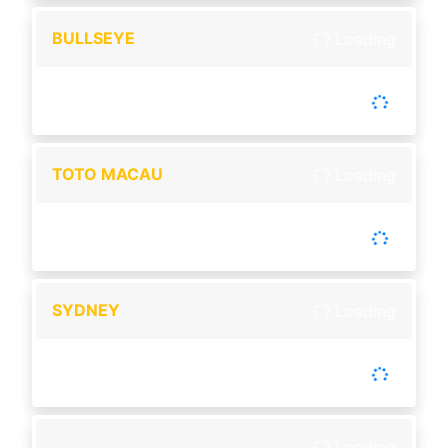
BULLSEYE
Loading
-
Tutup :
11:50
Buka :
12:15
Buka setiap hari
TOTO MACAU
Loading
-
Tutup :
13:00
Buka :
22:10
Buka setiap hari
SYDNEY
Loading
-
Tutup :
13:30
Buka :
14:00
Buka setiap hari
Loading