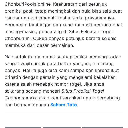
ChonburiPools online. Keakuratan dari petunjuk
prediksi pasti tetap meningkat dan pula bisa saja buat
bandar untuk memenuhi featur serta prasarananya.
Bermacam bimbingan dan kunci ini pasti berguna buat
masing-masing pendatang di Situs Keluaran Togel
Chonburi ini. Cukup banyak petunjuk berarti sejenis
membuka dari dasar permainan.
Nah untuk itu membuat suatu prediksi memang sudah
sangat wajib untuk para bettor yang ingin menang
banyak. Hal ini juga bisa kami sampaikan karena ikut
prihatin dengan pemain yang mengalami kekalahan
karena salah menebak nomor togel. Jika anda
sekarang sedang mencari
Situs Prediksi Togel
Chonburi
maka akan kami sarankan untuk bergabung
dan bermain dengan
Saham Toto
.
Tags :