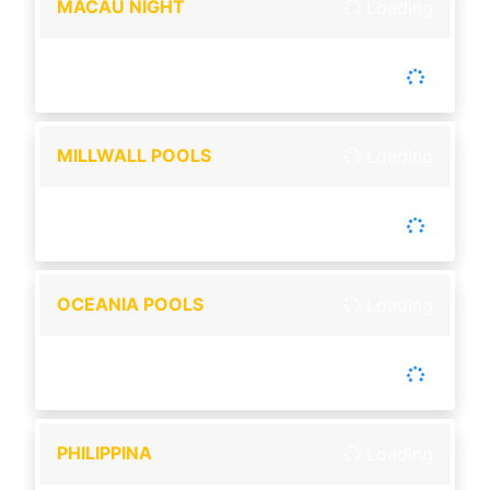
MACAU NIGHT
Loading
-
Tutup :
00:00
Buka :
00:00
Buka setiap hari
MILLWALL POOLS
Loading
-
Tutup :
00:00
Buka :
00:00
Buka setiap hari
OCEANIA POOLS
Loading
-
Tutup :
00:00
Buka :
00:00
Buka setiap hari
PHILIPPINA
Loading