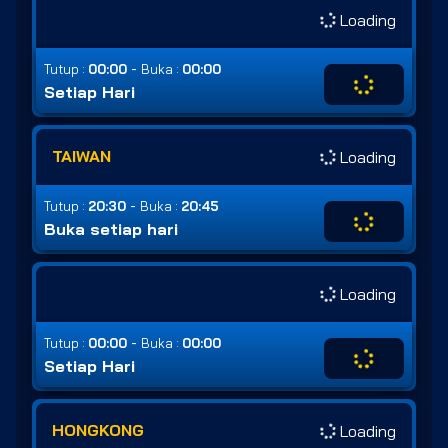
Loading
-
Tutup :
00:00
Buka :
00:00
Setiap Hari
TAIWAN
Loading
-
Tutup :
20:30
Buka :
20:45
Buka setiap hari
Loading
-
Tutup :
00:00
Buka :
00:00
Setiap Hari
HONGKONG
Loading