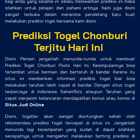
bagi anda yang selama ini selalu melewatkan prediksi ini maka
silahkan untuk pelajari dan pahami artinya. Kami juga disini
sangat terbuka dalam menerima pendatang baru buat
melakukan prediksi togel bersama kami disini.
Prediksi Togel Chonburi
Terjitu Hari Ini
Disini Pemain janganlah menunda-nunda untuk membuat
Prediksi Togel Chonburi Pools Hari Ini. Kesimpulannya bisa
terlambat untuk bermain dan bertaruh di bandar. Karena itu
situs ini memberikan informasi prediksi togel biar bisa
melakukan taruhan lebih cepat di bandar. Dengan situs togel
terpercaya di Indonesia SahamToto ataupun Taruhan yang
cepat menjamin kelancaran mendapatkan bonus atau komisi di
Situs Judi Online
.
Disini, togeller akan sangat diuntungkan sekali oleh
rekomendasi prediksi togel tercepat di situs ini. Janganlah
menunda lagi kesempatan yang sudah di dapat silahkan
secepatnya untuk mengakhiri melakukan betting prediksi di