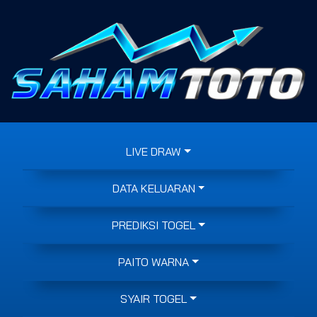
LIVE DRAW
DATA KELUARAN
PREDIKSI TOGEL
PAITO WARNA
SYAIR TOGEL