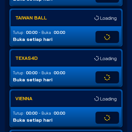
TAIWAN BALL
Loading
-
Tutup :
00:00
Buka :
00:00
Buka setiap hari
TEXAS4D
Loading
-
Tutup :
00:00
Buka :
00:00
Buka setiap hari
VIENNA
Loading
-
Tutup :
00:00
Buka :
00:00
Buka setiap hari