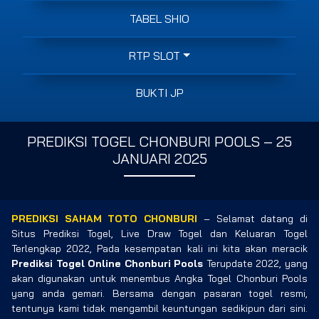
TABEL SHIO
RTP SLOT
BUKTI JP
PREDIKSI TOGEL CHONBURI POOLS – 25
JANUARI 2025
PREDIKSI SAHAM TOTO CHONBURI
– Selamat datang di
Situs Prediksi Togel, Live Draw Togel dan Keluaran Togel
Terlengkap 2022, Pada kesempatan kali ini kita akan meracik
Prediksi Togel Online Chonburi Pools
Terupdate 2022, yang
akan digunakan untuk menembus Angka Togel Chonburi Pools
yang anda gemari. Bersama dengan pasaran togel resmi,
tentunya kami tidak mengambil keuntungan sedikipun dari sini.