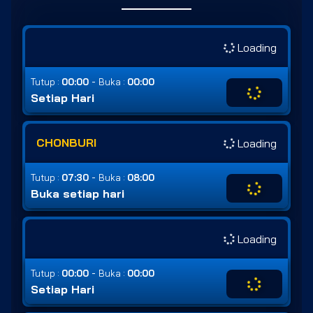
Loading
-
Tutup :
00:00
Buka :
00:00
Setiap Hari
CHONBURI
Loading
-
Tutup :
07:30
Buka :
08:00
Buka setiap hari
Loading
-
Tutup :
00:00
Buka :
00:00
Setiap Hari