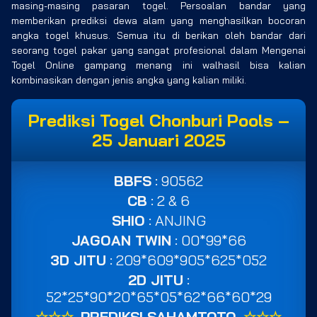
masing-masing pasaran togel. Persoalan bandar yang
memberikan prediksi dewa alam yang menghasilkan bocoran
angka togel khusus. Semua itu di berikan oleh bandar dari
seorang togel pakar yang sangat profesional dalam Mengenai
Togel Online gampang menang ini walhasil bisa kalian
kombinasikan dengan jenis angka yang kalian miliki.
Prediksi Togel Chonburi Pools –
25 Januari 2025
BBFS
: 90562
CB
: 2 & 6
SHIO
: ANJING
JAGOAN TWIN
: 00*99*66
3D JITU
: 209*609*905*625*052
2D JITU
:
52*25*90*20*65*05*62*66*60*29
☆☆☆
PREDIKSI SAHAMTOTO
☆☆☆