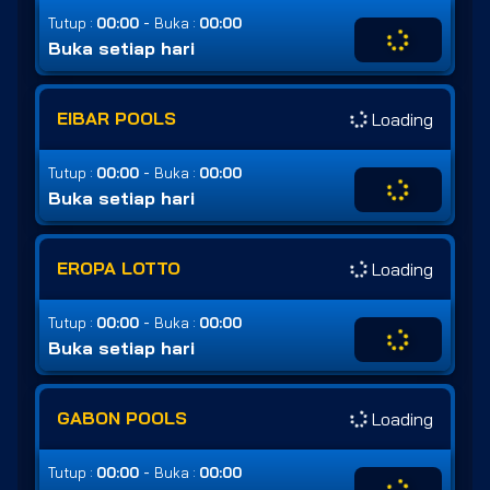
-
Tutup :
00:00
Buka :
00:00
Buka setiap hari
EIBAR POOLS
Loading
-
Tutup :
00:00
Buka :
00:00
Buka setiap hari
EROPA LOTTO
Loading
-
Tutup :
00:00
Buka :
00:00
Buka setiap hari
GABON POOLS
Loading
-
Tutup :
00:00
Buka :
00:00