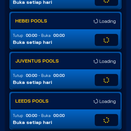
Buka setiap hari
HEBEI POOLS
Loading
-
Tutup :
00:00
Buka :
00:00
Buka setiap hari
JUVENTUS POOLS
Loading
-
Tutup :
00:00
Buka :
00:00
Buka setiap hari
LEEDS POOLS
Loading
-
Tutup :
00:00
Buka :
00:00
Buka setiap hari