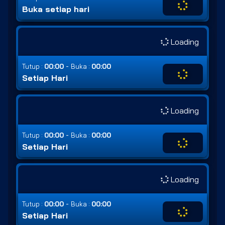
Buka setiap hari
Loading
-
Tutup :
00:00
Buka :
00:00
Setiap Hari
Loading
-
Tutup :
00:00
Buka :
00:00
Setiap Hari
Loading
-
Tutup :
00:00
Buka :
00:00
Setiap Hari