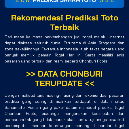
Rekomendasi Prediksi Toto
Terbaik
Dari masa ke masa perkembangan judi togel melalui internet
dapat diakses seluruh dunia. Terutama di Asia Tenggara dan
zona sekelilingnya. Faktanya indonesia ialah fakta negara yang
banyak memiliki pemain Togel Hari Ini. Serta memiliki jenis
pasaran yang terbaik dan resmi seperti Chonburi Pools.
>>
DATA CHONBURI
TERUPDATE
<<
Dengan maksud lain, masing-masing dari rekomendasi pasaran
prediksi yang sering di mainkan terdapat di dalam situs
SahamToto. Pemain yang pakar dalam membuat prediksi togel
Chonburi Pools, biasanya mengenakan kesimpulan dan
bermacam trik yang tidak masuk akal. Tentu tujuannya bisa ikut
berkompetisi mencari keuntungan menang di bandar togel