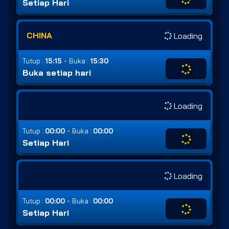
Setiap Hari
CHINA
Loading
-
Tutup :
15:15
Buka :
15:30
Buka setiap hari
Loading
-
Tutup :
00:00
Buka :
00:00
Setiap Hari
Loading
-
Tutup :
00:00
Buka :
00:00
Setiap Hari