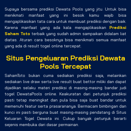
Supaya bersama prediksi Dewata Pools yang jitu. Untuk bisa
menikmati manfaat yang ini besok kamu wajib bisa
mengaplikasikan tata cara untuk membuat prediksi dengan baik.
Karena manfaat yang ada kala mengaplikasikan
Prediksi
Saham Toto
terbaik yang sudah admin sampaikan didalam liat
diatas. Aturan cara besoknya bisa menikmati semua manfaat
yang ada di result togel online tercepat.
Situs Pengeluaran Prediksi Dewata
Pools Tercepat
SahamToto bukan cuma sediakan prediksi saja, melainkan
sediakan live draw serta live result buat bettor miliki dan dapat
dijadikan selaku materi prediksi di masing-masing bandar judi
togel DewataPools online. Keakuratan dari petunjuk prediksi
pasti tetap meningkat dan pula bisa saja buat bandar untuk
memenuhi featur serta prasarananya. Bermacam bimbingan dan
kunci ini pasti berguna buat masing-masing pendatang di Situs
Keluaran Togel Dewata ini. Cukup banyak petunjuk berarti
sejenis membuka dari dasar permainan.