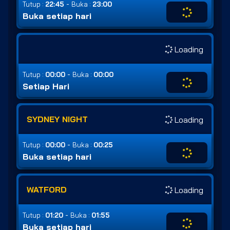
-
Tutup :
22:45
Buka :
23:00
Buka setiap hari
Loading
-
Tutup :
00:00
Buka :
00:00
Setiap Hari
SYDNEY NIGHT
Loading
-
Tutup :
00:00
Buka :
00:25
Buka setiap hari
WATFORD
Loading
-
Tutup :
01:20
Buka :
01:55
Buka setiap hari