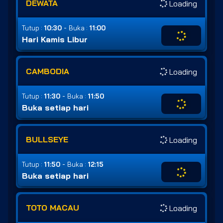
DEWATA
Loading
-
Tutup :
10:30
Buka :
11:00
Hari Kamis Libur
CAMBODIA
Loading
-
Tutup :
11:30
Buka :
11:50
Buka setiap hari
BULLSEYE
Loading
-
Tutup :
11:50
Buka :
12:15
Buka setiap hari
TOTO MACAU
Loading