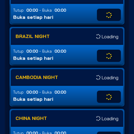
-
Tutup :
00:00
Buka :
00:00
Buka setiap hari
BRAZIL NIGHT
Loading
-
Tutup :
00:00
Buka :
00:00
Buka setiap hari
CAMBODIA NIGHT
Loading
-
Tutup :
00:00
Buka :
00:00
Buka setiap hari
CHINA NIGHT
Loading
-
Tutup :
00:00
Buka :
00:00