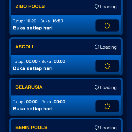
ZIBO POOLS
Loading
-
Tutup :
16:20
Buka :
16:50
Buka setiap hari
ASCOLI
Loading
-
Tutup :
00:00
Buka :
00:00
Buka setiap hari
BELARUSIA
Loading
-
Tutup :
00:00
Buka :
00:00
Buka setiap hari
BENIN POOLS
Loading