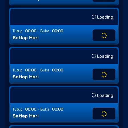
Loading
-
Tutup :
00:00
Buka :
00:00
Setiap Hari
Loading
-
Tutup :
00:00
Buka :
00:00
Setiap Hari
Loading
-
Tutup :
00:00
Buka :
00:00
Setiap Hari