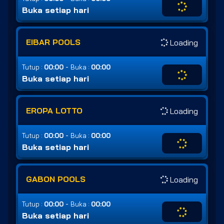
Buka setiap hari
EIBAR POOLS
Loading
-
Tutup :
00:00
Buka :
00:00
Buka setiap hari
EROPA LOTTO
Loading
-
Tutup :
00:00
Buka :
00:00
Buka setiap hari
GABON POOLS
Loading
-
Tutup :
00:00
Buka :
00:00
Buka setiap hari