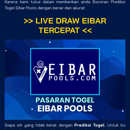
Karena kami tulus dalam memberikan anda Bocoran Prediksi
Togel Eibar Pools dengan benar dan akurat.
>>
LIVE DRAW EIBAR
TERCEPAT
<<
Siapa sih yang tidak kenal dengan
Prediksi Togel.
Untuk itu