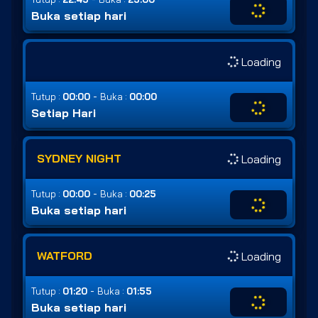
Buka setiap hari
Loading
-
Tutup :
00:00
Buka :
00:00
Setiap Hari
SYDNEY NIGHT
Loading
-
Tutup :
00:00
Buka :
00:25
Buka setiap hari
WATFORD
Loading
-
Tutup :
01:20
Buka :
01:55
Buka setiap hari