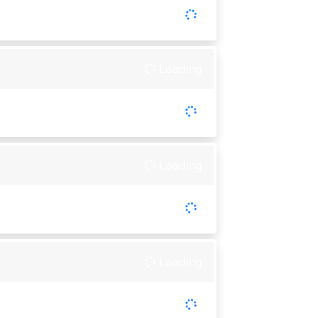
Loading
Loading
Loading