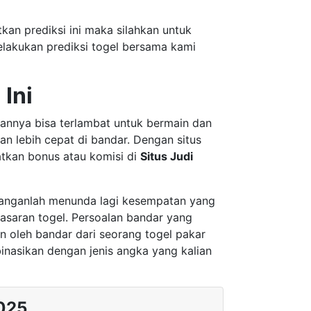
kan prediksi ini maka silahkan untuk
elakukan prediksi togel bersama kami
 Ini
lannya bisa terlambat untuk bermain dan
han lebih cepat di bandar. Dengan situs
tkan bonus atau komisi di
Situs Judi
i. Janganlah menunda lagi kesempatan yang
asaran togel. Persoalan bandar yang
 oleh bandar dari seorang togel pakar
inasikan dengan jenis angka yang kalian
2025