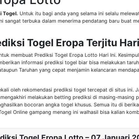
i Togel.
Untuk itu bagi anda yang selama ini selalu melewat
isini sangat terbuka dalam menerima pendatang baru buat m
diksi Togel Eropa Terjitu Hari
tuk membuat Prediksi Togel Eropa Lotto Hari Ini. Kesimpu
emberikan informasi prediksi togel biar bisa melakukan taru
 ataupun Taruhan yang cepat menjamin kelancaran mendapa
ekali oleh rekomendasi prediksi togel tercepat di situs in
 mengakhiri melakukan betting prediksi di masing-masing p
asilkan bocoran angka togel khusus. Semua itu di berikan
ogel Online gampang menang ini walhasil bisa kalian komb
diksi Togel Eropa Lotto – 07 Januari 