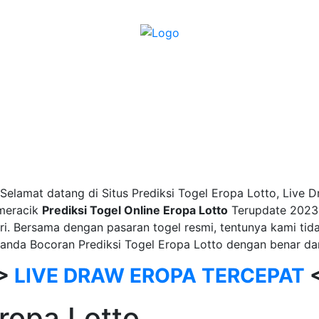
PREDIKSI TOGEL
PAITO WARNA
SYAIR TOGEL
I TOGEL EROPA LOTTO – 07 JANU
Selamat datang di Situs Prediksi Togel Eropa Lotto, Live 
 meracik
Prediksi Togel Online Eropa Lotto
Terupdate 2023
i. Bersama dengan pasaran togel resmi, tentunya kami tid
 anda Bocoran Prediksi Togel Eropa Lotto dengan benar da
>
LIVE DRAW EROPA TERCEPAT