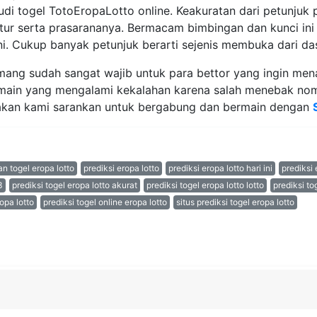
udi togel TotoEropaLotto online. Keakuratan dari petunjuk 
tur serta prasarananya. Bermacam bimbingan dan kunci ini
ni. Cukup banyak petunjuk berarti sejenis membuka dari da
ang sudah sangat wajib untuk para bettor yang ingin mena
emain yang mengalami kekalahan karena salah menebak nom
kan kami sarankan untuk bergabung dan bermain dengan
n togel eropa lotto
prediksi eropa lotto
prediksi eropa lotto hari ini
prediksi 
3
prediksi togel eropa lotto akurat
prediksi togel eropa lotto lotto
prediksi to
ropa lotto
prediksi togel online eropa lotto
situs prediksi togel eropa lotto
KELUARAN TOGEL HARI INI