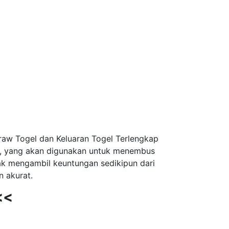
Tabel Shio
RTP SLOT
BUKTI JP
ARI 2025
Draw Togel dan Keluaran Togel Terlengkap
, yang akan digunakan untuk menembus
ak mengambil keuntungan sedikipun dari
n akurat.
<<