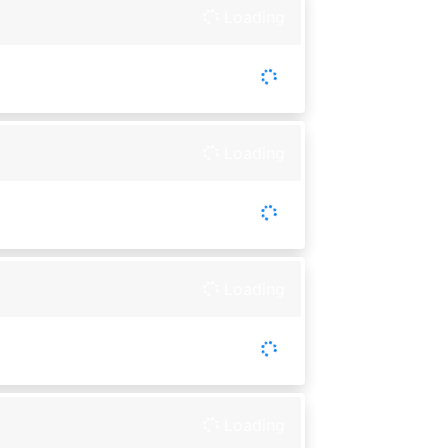
Loading
Loading
Loading
Loading