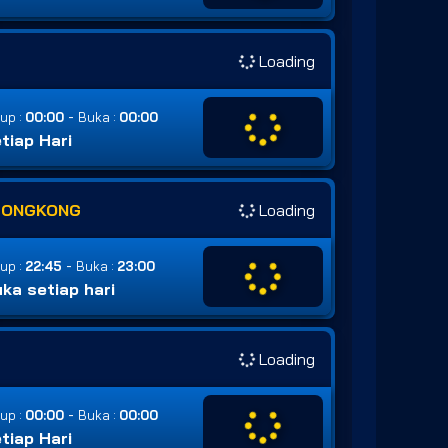
Loading
-
up :
00:00
Buka :
00:00
tiap Hari
HONGKONG
Loading
-
up :
22:45
Buka :
23:00
ka setiap hari
Loading
-
up :
00:00
Buka :
00:00
tiap Hari