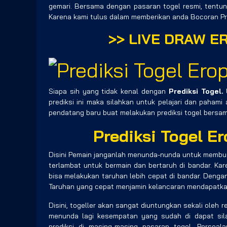
gemari. Bersama dengan pasaran togel resmi, tentuny
Karena kami tulus dalam memberikan anda Bocoran Pre
>>
LIVE DRAW E
Siapa sih yang tidak kenal dengan
Prediksi Togel.
U
prediksi ini maka silahkan untuk pelajari dan pahami
pendatang baru buat melakukan prediksi togel bersama
Prediksi Togel Er
Disini Pemain janganlah menunda-nunda untuk membuat 
terlambat untuk bermain dan bertaruh di bandar. Karen
bisa melakukan taruhan lebih cepat di bandar. Denga
Taruhan yang cepat menjamin kelancaran mendapatka
Disini, togeller akan sangat diuntungkan sekali oleh r
menunda lagi kesempatan yang sudah di dapat sil
prediksi di masing-masing pasaran togel. Persoa