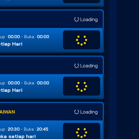
Loading
-
up :
00:00
Buka :
00:00
tiap Hari
Loading
-
up :
00:00
Buka :
00:00
tiap Hari
AIWAN
Loading
-
up :
20:30
Buka :
20:45
ka setiap hari