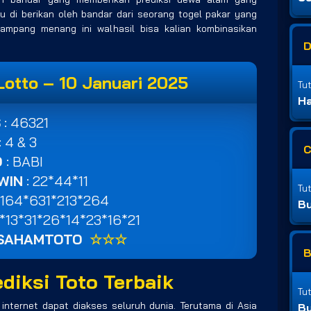
 di berikan oleh bandar dari seorang togel pakar yang
ampang menang ini walhasil bisa kalian kombinasikan
D
Lotto – 10 Januari 2025
Tut
Ha
S
: 46321
: 4 & 3
C
O
: BABI
WIN
: 22*44*11
Tut
*164*631*213*264
Bu
*13*31*26*14*23*16*21
 SAHAMTOTO
☆☆☆
B
diksi Toto Terbaik
Tut
internet dapat diakses seluruh dunia. Terutama di Asia
Bu