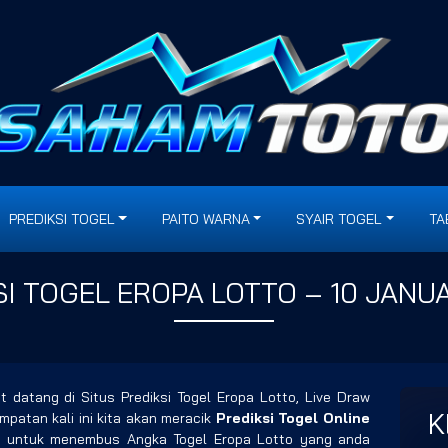
PREDIKSI TOGEL
PAITO WARNA
SYAIR TOGEL
TA
SI TOGEL EROPA LOTTO – 10 JANUA
 datang di Situs Prediksi Togel Eropa Lotto, Live Draw
K
patan kali ini kita akan meracik
Prediksi Togel Online
n untuk menembus Angka Togel Eropa Lotto yang anda