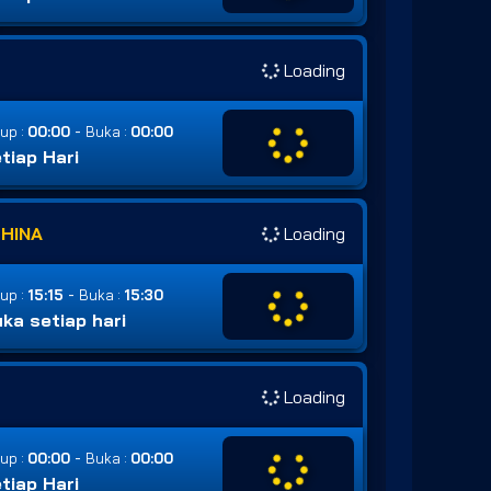
Loading
-
up :
00:00
Buka :
00:00
tiap Hari
HINA
Loading
-
up :
15:15
Buka :
15:30
ka setiap hari
Loading
-
up :
00:00
Buka :
00:00
tiap Hari