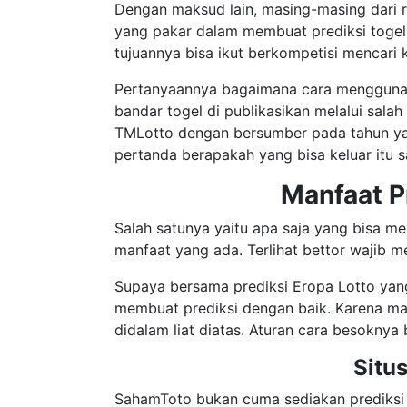
Dengan maksud lain, masing-masing dari r
yang pakar dalam membuat prediksi togel
tujuannya bisa ikut berkompetisi mencari 
Pertanyaannya bagaimana cara menggunaka
bandar togel di publikasikan melalui sala
TMLotto dengan bersumber pada tahun yang
pertanda berapakah yang bisa keluar itu
Manfaat P
Salah satunya yaitu apa saja yang bisa m
manfaat yang ada. Terlihat bettor wajib 
Supaya bersama prediksi Eropa Lotto yang
membuat prediksi dengan baik. Karena ma
didalam liat diatas. Aturan cara besoknya
Situ
SahamToto bukan cuma sediakan prediksi saj