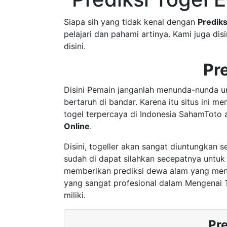
Siapa sih yang tidak kenal dengan
Prediks
pelajari dan pahami artinya. Kami juga d
disini.
Pre
Disini Pemain janganlah menunda-nunda un
bertaruh di bandar. Karena itu situs ini m
togel terpercaya di Indonesia SahamToto
Online
.
Disini, togeller akan sangat diuntungkan s
sudah di dapat silahkan secepatnya untuk
memberikan prediksi dewa alam yang mengh
yang sangat profesional dalam Mengenai T
miliki.
Pre