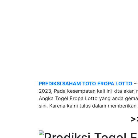
LIVE DRAW
DATA KELUARAN
PREDIKS
PREDIKSI SAHAM TOTO EROPA LOTTO
– 
2023, Pada kesempatan kali ini kita akan
Angka Togel Eropa Lotto yang anda gemar
sini. Karena kami tulus dalam memberikan
>