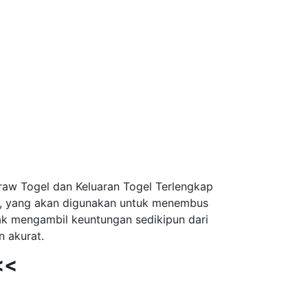
Tabel Shio
RTP SLOT
BUKTI JP
ARI 2025
Draw Togel dan Keluaran Togel Terlengkap
, yang akan digunakan untuk menembus
ak mengambil keuntungan sedikipun dari
n akurat.
<<