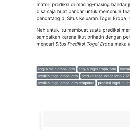
materi prediksi di masing-masing bandar j
bisa saja buat bandar untuk memenuhi fea
pendatang di Situs Keluaran Togel Eropa i
Nah untuk itu membuat suatu prediksi mem
sampaikan karena ikut prihatin dengan p
mencari
Situs Prediksi Togel Eropa
maka a
Tags :
angka main eropa lotto
angka togel eropa lotto
bocora
prediksi togel eropa lotto
prediksi togel eropa lotto 202
prediksi togel eropa lotto terupdate
prediksi togel jitu e