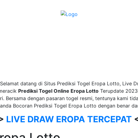
PREDIKSI TOGEL
PAITO WARNA
SYAIR TOGEL
I TOGEL EROPA LOTTO – 12 JANU
Selamat datang di Situs Prediksi Togel Eropa Lotto, Live 
 meracik
Prediksi Togel Online Eropa Lotto
Terupdate 2023
i. Bersama dengan pasaran togel resmi, tentunya kami tid
 anda Bocoran Prediksi Togel Eropa Lotto dengan benar da
>
LIVE DRAW EROPA TERCEPAT