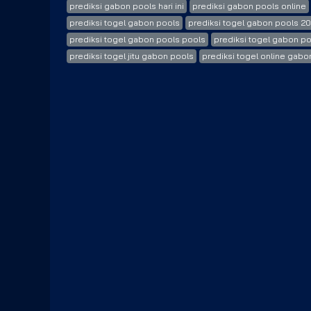
prediksi gabon pools hari ini
prediksi gabon pools online
prediksi togel gabon pools
prediksi togel gabon pools 2
prediksi togel gabon pools pools
prediksi togel gabon po
prediksi togel jitu gabon pools
prediksi togel online gabo