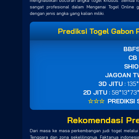
menghasilkan bocoran angka togel khusus. Semua itu
sangat profesional dalam Mengenai Togel Online g
dengan jenis angka yang kalian miliki.
Prediksi Togel Gabon 
BBF
CB
SHIO
JAGOAN T
3D JITU
: 135
2D JITU
: 58*13*73
☆☆☆
PREDIKSI
Rekomendasi Pre
Dari masa ke masa perkembangan judi togel melalui 
Tenggara dan zona sekelilingnya. Faktanya indonesi