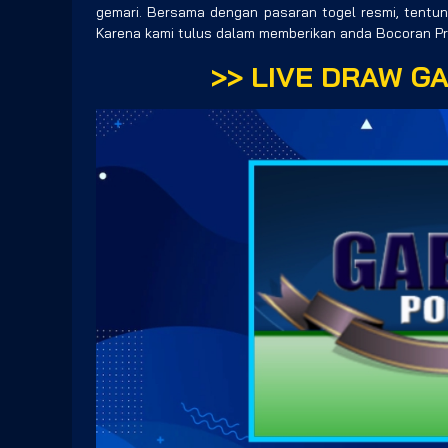
gemari. Bersama dengan pasaran togel resmi, tentuny
Karena kami tulus dalam memberikan anda Bocoran Pre
>>
LIVE DRAW G