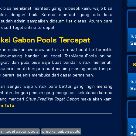
k bisa menikmati manfaat yang ini besok kamu wajib bisa
diksi dengan baik. Karena manfaat yang ada kala
sudah admin sampaikan didalam liat diatas. Aturan cara
esult togel online tercepat.
Tut
iksi Gabon Pools Tercepat
Se
n sediakan live draw serta live result buat bettor miliki
sing-masing bandar judi togel TotoMacauPools online.
ingkat dan pula bisa saja buat bandar untuk memenuhi
S
unci ini pasti berguna buat masing-masing pendatang di
k berarti sejenis membuka dari dasar permainan.
Tut
ah sangat wajib untuk para bettor yang ingin menang
Se
 prihatin dengan pemain yang mengalami kekalahan karena
dang mencari
Situs Prediksi Togel Gabon
maka akan kami
m Toto
.
Tut
an togel gabon pools
prediksi gabon pools
Se