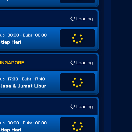
Loading
-
up :
00:00
Buka :
00:00
tiap Hari
INGAPORE
Loading
-
up :
17:30
Buka :
17:40
lasa & Jumat Libur
Loading
-
up :
00:00
Buka :
00:00
tiap Hari