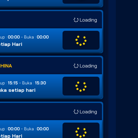
Loading
-
up :
00:00
Buka :
00:00
tiap Hari
HINA
Loading
-
up :
15:15
Buka :
15:30
ka setiap hari
Loading
-
up :
00:00
Buka :
00:00
tiap Hari