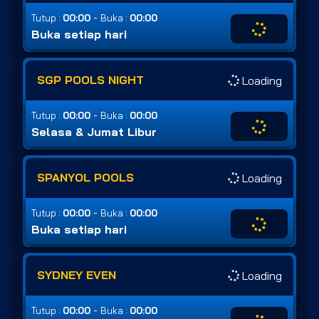
-
Tutup :
00:00
Buka :
00:00
Buka setiap hari
SGP POOLS NIGHT
Loading
-
Tutup :
00:00
Buka :
00:00
Selasa & Jumat Libur
SPANYOL POOLS
Loading
-
Tutup :
00:00
Buka :
00:00
Buka setiap hari
SYDNEY EVEN
Loading
-
Tutup :
00:00
Buka :
00:00