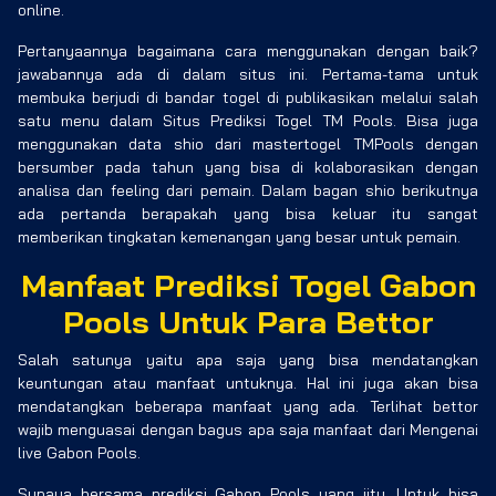
online.
Pertanyaannya bagaimana cara menggunakan dengan baik?
jawabannya ada di dalam situs ini. Pertama-tama untuk
membuka berjudi di bandar togel di publikasikan melalui salah
satu menu dalam Situs Prediksi Togel TM Pools. Bisa juga
menggunakan data shio dari mastertogel TMPools dengan
bersumber pada tahun yang bisa di kolaborasikan dengan
analisa dan feeling dari pemain. Dalam bagan shio berikutnya
ada pertanda berapakah yang bisa keluar itu sangat
memberikan tingkatan kemenangan yang besar untuk pemain.
Manfaat Prediksi Togel Gabon
Pools Untuk Para Bettor
Salah satunya yaitu apa saja yang bisa mendatangkan
keuntungan atau manfaat untuknya. Hal ini juga akan bisa
mendatangkan beberapa manfaat yang ada. Terlihat bettor
wajib menguasai dengan bagus apa saja manfaat dari Mengenai
live Gabon Pools.
Supaya bersama prediksi Gabon Pools yang jitu. Untuk bisa