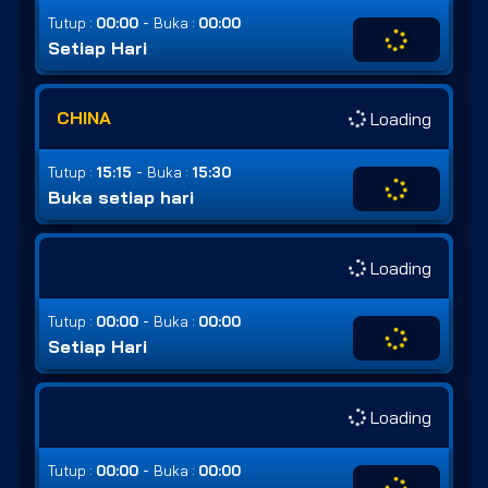
-
Tutup :
00:00
Buka :
00:00
Setiap Hari
CHINA
Loading
-
Tutup :
15:15
Buka :
15:30
Buka setiap hari
Loading
-
Tutup :
00:00
Buka :
00:00
Setiap Hari
Loading
-
Tutup :
00:00
Buka :
00:00