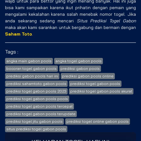
wajib untuk para bettor yang ingin menang banyak. Hal ini juga
bisa kami sampaikan karena ikut prihatin dengan pemain yang
mengalami kekalahan karena salah menebak nomor togel. Jika
anda sekarang sedang mencari
Situs Prediksi Togel Gabon
maka akan kami sarankan untuk bergabung dan bermain dengan
Saham Toto
.
Tags :
angka main gabon pools
angka togel gabon pools
bocoran togel gabon pools
prediksi gabon pools
prediksi gabon pools hari ini
prediksi gabon pools online
prediksi sahamtoto gabon pools
prediksi togel gabon pools
prediksi togel gabon pools 2023
prediksi togel gabon pools akurat
prediksi togel gabon pools pools
prediksi togel gabon pools tercepat
prediksi togel gabon pools terupdate
prediksi togel jitu gabon pools
prediksi togel online gabon pools
situs prediksi togel gabon pools