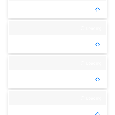
-
Tutup :
00:00
Buka :
00:00
Setiap Hari
Loading
-
Tutup :
00:00
Buka :
00:00
Setiap Hari
Loading
-
Tutup :
00:00
Buka :
00:00
Setiap Hari
Loading
-
Tutup :
00:00
Buka :
00:00