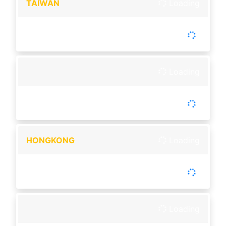
TAIWAN
Loading
-
Tutup :
20:30
Buka :
20:45
Buka setiap hari
Loading
-
Tutup :
00:00
Buka :
00:00
Setiap Hari
HONGKONG
Loading
-
Tutup :
22:45
Buka :
23:00
Buka setiap hari
Loading