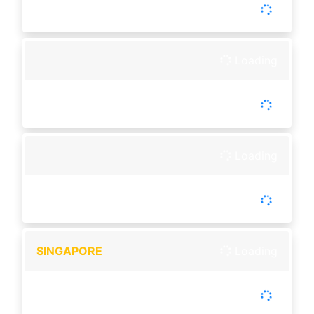
Buka setiap hari
Loading
-
Tutup :
00:00
Buka :
00:00
Setiap Hari
Loading
-
Tutup :
00:00
Buka :
00:00
Setiap Hari
SINGAPORE
Loading
-
Tutup :
17:30
Buka :
17:40
Selasa & Jumat Libur