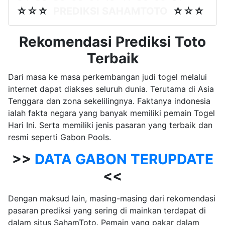
☆☆☆
PREDIKSI SAHAMTOTO
☆☆☆
Rekomendasi Prediksi Toto
Terbaik
Dari masa ke masa perkembangan judi togel melalui
internet dapat diakses seluruh dunia. Terutama di Asia
Tenggara dan zona sekelilingnya. Faktanya indonesia
ialah fakta negara yang banyak memiliki pemain Togel
Hari Ini. Serta memiliki jenis pasaran yang terbaik dan
resmi seperti Gabon Pools.
>>
DATA GABON
TERUPDATE
<<
Dengan maksud lain, masing-masing dari rekomendasi
pasaran prediksi yang sering di mainkan terdapat di
dalam situs SahamToto. Pemain yang pakar dalam