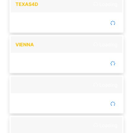
TEXAS4D
Loading
-
Tutup :
00:00
Buka :
00:00
Buka setiap hari
VIENNA
Loading
-
Tutup :
00:00
Buka :
00:00
Buka setiap hari
Loading
-
Tutup :
00:00
Buka :
00:00
Setiap Hari
Loading