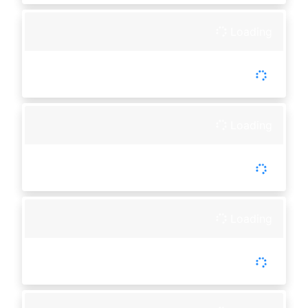
Loading
-
Tutup :
00:00
Buka :
00:00
Setiap Hari
Loading
-
Tutup :
00:00
Buka :
00:00
Setiap Hari
Loading
-
Tutup :
00:00
Buka :
00:00
Setiap Hari