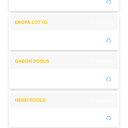
Buka setiap hari
EROPA LOTTO
Loading
-
Tutup :
00:00
Buka :
00:00
Buka setiap hari
GABON POOLS
Loading
-
Tutup :
00:00
Buka :
00:00
Buka setiap hari
HEBEI POOLS
Loading
-
Tutup :
00:00
Buka :
00:00
Buka setiap hari