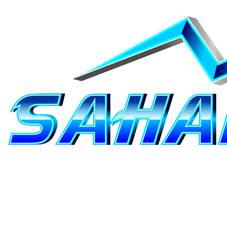
LIVE DRAW
DATA KELUARAN
PREDIKSI TOGEL