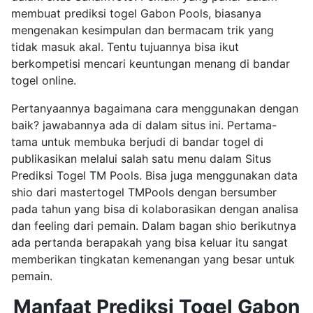
membuat prediksi togel Gabon Pools, biasanya
mengenakan kesimpulan dan bermacam trik yang
tidak masuk akal. Tentu tujuannya bisa ikut
berkompetisi mencari keuntungan menang di bandar
togel online.
Pertanyaannya bagaimana cara menggunakan dengan
baik? jawabannya ada di dalam situs ini. Pertama-
tama untuk membuka berjudi di bandar togel di
publikasikan melalui salah satu menu dalam Situs
Prediksi Togel TM Pools. Bisa juga menggunakan data
shio dari mastertogel TMPools dengan bersumber
pada tahun yang bisa di kolaborasikan dengan analisa
dan feeling dari pemain. Dalam bagan shio berikutnya
ada pertanda berapakah yang bisa keluar itu sangat
memberikan tingkatan kemenangan yang besar untuk
pemain.
Manfaat Prediksi Togel Gabon