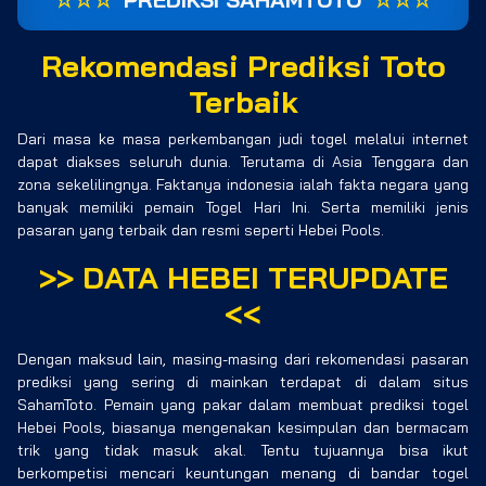
Rekomendasi Prediksi Toto
Terbaik
Dari masa ke masa perkembangan judi togel melalui internet
dapat diakses seluruh dunia. Terutama di Asia Tenggara dan
zona sekelilingnya. Faktanya indonesia ialah fakta negara yang
banyak memiliki pemain Togel Hari Ini. Serta memiliki jenis
pasaran yang terbaik dan resmi seperti Hebei Pools.
>>
DATA HEBEI
TERUPDATE
<<
Dengan maksud lain, masing-masing dari rekomendasi pasaran
prediksi yang sering di mainkan terdapat di dalam situs
SahamToto. Pemain yang pakar dalam membuat prediksi togel
Hebei Pools, biasanya mengenakan kesimpulan dan bermacam
trik yang tidak masuk akal. Tentu tujuannya bisa ikut
berkompetisi mencari keuntungan menang di bandar togel