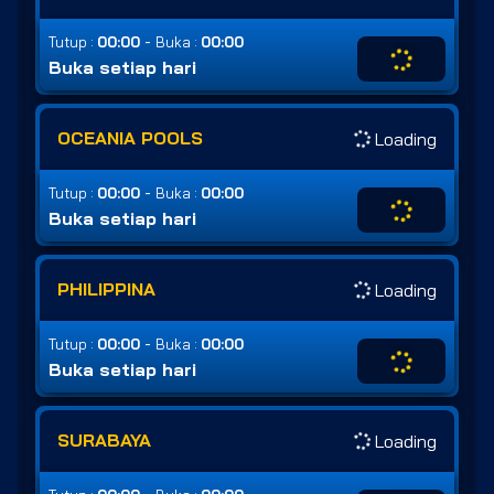
-
Tutup :
00:00
Buka :
00:00
Buka setiap hari
OCEANIA POOLS
Loading
-
Tutup :
00:00
Buka :
00:00
Buka setiap hari
PHILIPPINA
Loading
-
Tutup :
00:00
Buka :
00:00
Buka setiap hari
SURABAYA
Loading