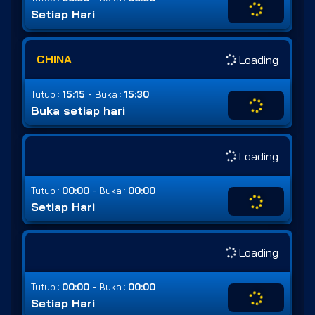
Setiap Hari
CHINA
Loading
-
Tutup :
15:15
Buka :
15:30
Buka setiap hari
Loading
-
Tutup :
00:00
Buka :
00:00
Setiap Hari
Loading
-
Tutup :
00:00
Buka :
00:00
Setiap Hari