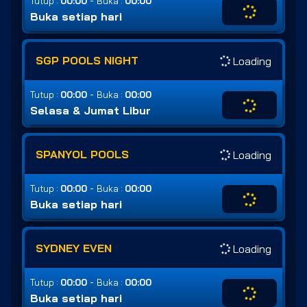
-
Tutup :
00:00
Buka :
00:00
Buka setiap hari
SGP POOLS NIGHT
Loading
-
Tutup :
00:00
Buka :
00:00
Selasa & Jumat Libur
SPANYOL POOLS
Loading
-
Tutup :
00:00
Buka :
00:00
Buka setiap hari
SYDNEY EVEN
Loading
-
Tutup :
00:00
Buka :
00:00
Buka setiap hari