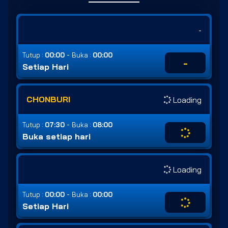
-
-
Tutup :
00:00
Buka :
00:00
-
Setiap Hari
CHONBURI
Loading
-
Tutup :
07:30
Buka :
08:00
Buka setiap hari
Loading
-
Tutup :
00:00
Buka :
00:00
Setiap Hari