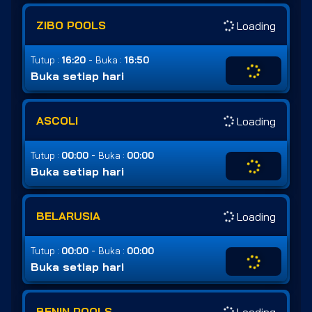
ZIBO POOLS
Loading
-
Tutup :
16:20
Buka :
16:50
Buka setiap hari
ASCOLI
Loading
-
Tutup :
00:00
Buka :
00:00
Buka setiap hari
BELARUSIA
Loading
-
Tutup :
00:00
Buka :
00:00
Buka setiap hari
BENIN POOLS
Loading