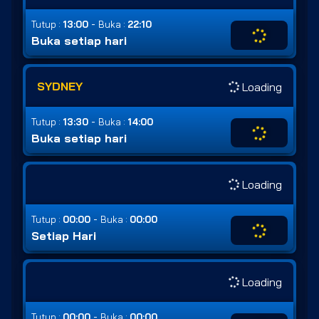
-
Tutup :
13:00
Buka :
22:10
Buka setiap hari
SYDNEY
Loading
-
Tutup :
13:30
Buka :
14:00
Buka setiap hari
Loading
-
Tutup :
00:00
Buka :
00:00
Setiap Hari
Loading
-
Tutup :
00:00
Buka :
00:00