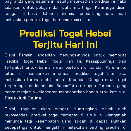
bagi anda yang selama ini selalu melewatkan prediksi ini maka
silahkan untuk pelajari dan pahami artinya. Kami juga disini
sangat terbuka dalam menerima pendatang baru buat
melakukan prediksi togel bersama kami disini.
Prediksi Togel Hebei
Terjitu Hari Ini
Disini Pemain janganlah menunda-nunda untuk membuat
Prediksi Togel Hebei Pools Hari Ini. Kesimpulannya bisa
terlambat untuk bermain dan bertaruh di bandar. Karena itu
situs ini memberikan informasi prediksi togel biar bisa
melakukan taruhan lebih cepat di bandar. Dengan situs togel
terpercaya di Indonesia SahamToto ataupun Taruhan yang
cepat menjamin kelancaran mendapatkan bonus atau komisi di
Situs Judi Online
.
Disini, togeller akan sangat diuntungkan sekali oleh
rekomendasi prediksi togel tercepat di situs ini. Janganlah
menunda lagi kesempatan yang sudah di dapat silahkan
secepatnya untuk mengakhiri melakukan betting prediksi di