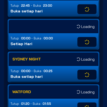
-
Tutup :
22:45
Buka :
23:00
Buka setiap hari
Loading
-
Tutup :
00:00
Buka :
00:00
Setiap Hari
SYDNEY NIGHT
Loading
-
Tutup :
00:00
Buka :
00:25
Buka setiap hari
WATFORD
Loading
-
Tutup :
01:20
Buka :
01:55