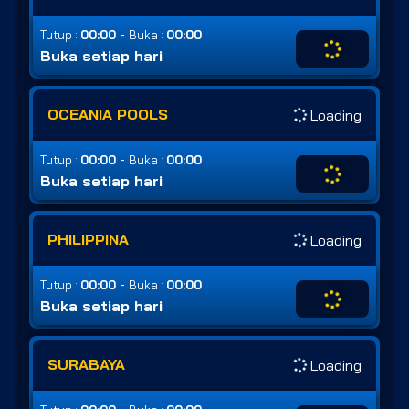
-
Tutup :
00:00
Buka :
00:00
Buka setiap hari
OCEANIA POOLS
Loading
-
Tutup :
00:00
Buka :
00:00
Buka setiap hari
PHILIPPINA
Loading
-
Tutup :
00:00
Buka :
00:00
Buka setiap hari
SURABAYA
Loading