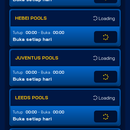
HEBEI POOLS
Loading
-
Tutup :
00:00
Buka :
00:00
Buka setiap hari
JUVENTUS POOLS
Loading
-
Tutup :
00:00
Buka :
00:00
Buka setiap hari
LEEDS POOLS
Loading
-
Tutup :
00:00
Buka :
00:00
Buka setiap hari