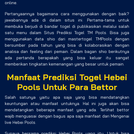
online.
Pertanyaannya bagaimana cara menggunakan dengan baik?
jawabannya ada di dalam situs ini. Pertama-tama untuk
membuka berjudi di bandar togel di publikasikan melalui salah
satu menu dalam Situs Prediksi Togel TM Pools. Bisa juga
menggunakan data shio dari mastertogel TMPools dengan
bersumber pada tahun yang bisa di kolaborasikan dengan
analisa dan feeling dari pemain. Dalam bagan shio berikutnya
ada pertanda berapakah yang bisa keluar itu sangat
memberikan tingkatan kemenangan yang besar untuk pemain.
Manfaat Prediksi Togel Hebei
Pools Untuk Para Bettor
Salah satunya yaitu apa saja yang bisa mendatangkan
keuntungan atau manfaat untuknya. Hal ini juga akan bisa
mendatangkan beberapa manfaat yang ada. Terlihat bettor
wajib menguasai dengan bagus apa saja manfaat dari Mengenai
live Hebei Pools.
Supaya bersama prediksi Hebei Pools yang jitu. Untuk bisa