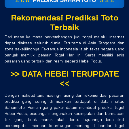
Rekomendasi Prediksi Toto
Terbaik
Dari masa ke masa perkembangan judi togel melalui internet
dapat diakses seluruh dunia. Terutama di Asia Tenggara dan
zona sekelilingnya. Faktanya indonesia ialah fakta negara yang
banyak memiliki pemain Togel Hari Ini. Serta memiliki jenis
pasaran yang terbaik dan resmi seperti Hebei Pools.
>>
DATA HEBEI
TERUPDATE
<<
Dengan maksud lain, masing-masing dari rekomendasi pasaran
prediksi yang sering di mainkan terdapat di dalam situs
SahamToto. Pemain yang pakar dalam membuat prediksi togel
Hebei Pools, biasanya mengenakan kesimpulan dan bermacam
trik yang tidak masuk akal. Tentu tujuannya bisa ikut
berkompetisi mencari keuntungan menang di bandar togel