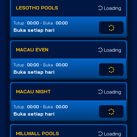
LESOTHO POOLS
Loading
-
Tutup :
00:00
Buka :
00:00
Buka setiap hari
MACAU EVEN
Loading
-
Tutup :
00:00
Buka :
00:00
Buka setiap hari
MACAU NIGHT
Loading
-
Tutup :
00:00
Buka :
00:00
Buka setiap hari
MILLWALL POOLS
Loading