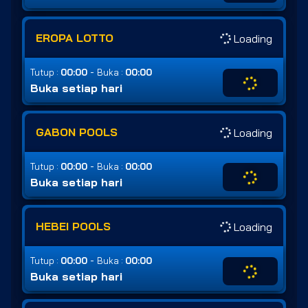
EROPA LOTTO
Loading
-
Tutup :
00:00
Buka :
00:00
Buka setiap hari
GABON POOLS
Loading
-
Tutup :
00:00
Buka :
00:00
Buka setiap hari
HEBEI POOLS
Loading
-
Tutup :
00:00
Buka :
00:00
Buka setiap hari