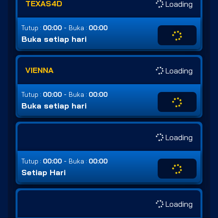
TEXAS4D
Loading
-
Tutup :
00:00
Buka :
00:00
Buka setiap hari
VIENNA
Loading
-
Tutup :
00:00
Buka :
00:00
Buka setiap hari
Loading
-
Tutup :
00:00
Buka :
00:00
Setiap Hari
Loading