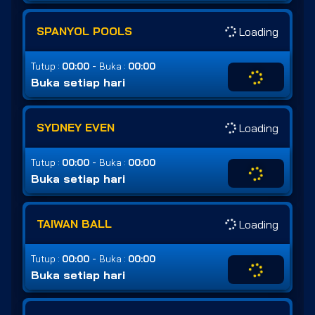
SPANYOL POOLS
Loading
-
Tutup :
00:00
Buka :
00:00
Buka setiap hari
SYDNEY EVEN
Loading
-
Tutup :
00:00
Buka :
00:00
Buka setiap hari
TAIWAN BALL
Loading
-
Tutup :
00:00
Buka :
00:00
Buka setiap hari