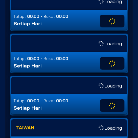
Loading
-
Tutup :
00:00
Buka :
00:00
Setiap Hari
Loading
-
Tutup :
00:00
Buka :
00:00
Setiap Hari
Loading
-
Tutup :
00:00
Buka :
00:00
Setiap Hari
TAIWAN
Loading