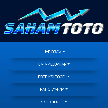
LIVE DRAW
DATA KELUARAN
PREDIKSI TOGEL
PAITO WARNA
SYAIR TOGEL