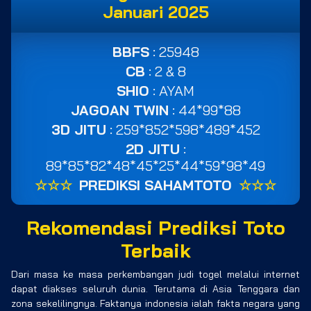
Januari 2025
BBFS
: 25948
CB
: 2 & 8
SHIO
: AYAM
JAGOAN TWIN
: 44*99*88
3D JITU
: 259*852*598*489*452
2D JITU
:
89*85*82*48*45*25*44*59*98*49
☆☆☆
PREDIKSI SAHAMTOTO
☆☆☆
Rekomendasi Prediksi Toto
Terbaik
Dari masa ke masa perkembangan judi togel melalui internet
dapat diakses seluruh dunia. Terutama di Asia Tenggara dan
zona sekelilingnya. Faktanya indonesia ialah fakta negara yang