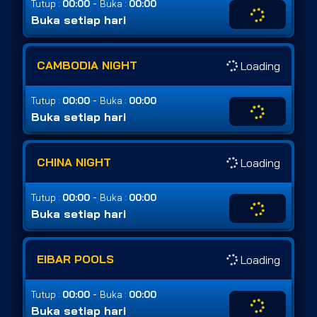
-
Tutup :
00:00
Buka :
00:00
Buka setiap hari
CAMBODIA NIGHT
Loading
-
Tutup :
00:00
Buka :
00:00
Buka setiap hari
CHINA NIGHT
Loading
-
Tutup :
00:00
Buka :
00:00
Buka setiap hari
EIBAR POOLS
Loading
-
Tutup :
00:00
Buka :
00:00
Buka setiap hari