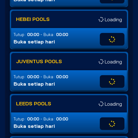
HEBEI POOLS
Loading
-
Tutup :
00:00
Buka :
00:00
Buka setiap hari
JUVENTUS POOLS
Loading
-
Tutup :
00:00
Buka :
00:00
Buka setiap hari
LEEDS POOLS
Loading
-
Tutup :
00:00
Buka :
00:00
Buka setiap hari