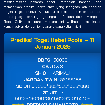
masing-masing pasaran togel. Persoalan bandar yang
memberikan prediksi dewa alam yang menghasilkan bocoran
angka togel khusus. Semua itu di berikan oleh bandar dari
seorang togel pakar yang sangat profesional dalam Mengenai
Togel Online gampang menang ini walhasil bisa kalian
kombinasikan dengan jenis angka yang kalian miliki.
Prediksi Togel Hebei Pools – 11
Januari 2025
BBFS
: 50836
CB
: 0 & 3
SHIO
: HARIMAU
JAGOAN TWIN
: 55*66*88
3D JITU
: 368*305*508*605*086
2D JITU
:
60*38*30*86*36*68*33*50*65*08
☆☆☆
PREDIKSI SAHAMTOTO
☆☆☆