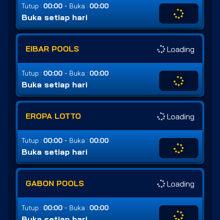
-
Tutup :
00:00
Buka :
00:00
Buka setiap hari
EIBAR POOLS
Loading
-
Tutup :
00:00
Buka :
00:00
Buka setiap hari
EROPA LOTTO
Loading
-
Tutup :
00:00
Buka :
00:00
Buka setiap hari
GABON POOLS
Loading
-
Tutup :
00:00
Buka :
00:00
Buka setiap hari