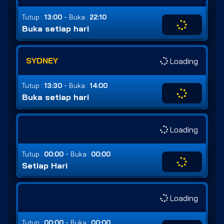
-
Tutup :
13:00
Buka :
22:10
Buka setiap hari
SYDNEY
Loading
-
Tutup :
13:30
Buka :
14:00
Buka setiap hari
Loading
-
Tutup :
00:00
Buka :
00:00
Setiap Hari
Loading
-
Tutup :
00:00
Buka :
00:00