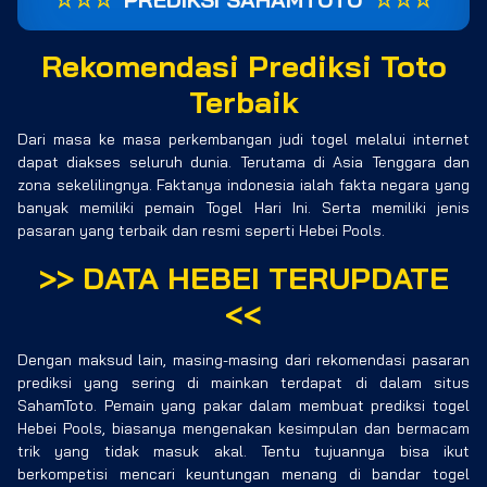
Rekomendasi Prediksi Toto
Terbaik
Dari masa ke masa perkembangan judi togel melalui internet
dapat diakses seluruh dunia. Terutama di Asia Tenggara dan
zona sekelilingnya. Faktanya indonesia ialah fakta negara yang
banyak memiliki pemain Togel Hari Ini. Serta memiliki jenis
pasaran yang terbaik dan resmi seperti Hebei Pools.
>>
DATA HEBEI
TERUPDATE
<<
Dengan maksud lain, masing-masing dari rekomendasi pasaran
prediksi yang sering di mainkan terdapat di dalam situs
SahamToto. Pemain yang pakar dalam membuat prediksi togel
Hebei Pools, biasanya mengenakan kesimpulan dan bermacam
trik yang tidak masuk akal. Tentu tujuannya bisa ikut
berkompetisi mencari keuntungan menang di bandar togel