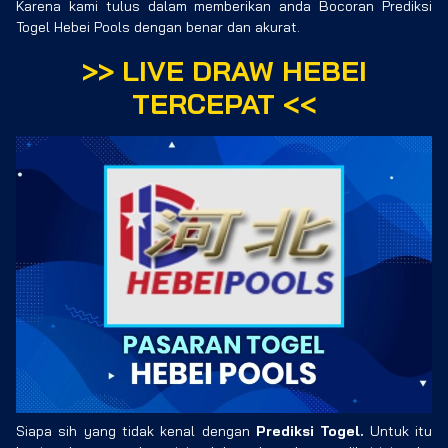
Karena kami tulus dalam memberikan anda Bocoran Prediksi
Togel Hebei Pools dengan benar dan akurat.
>>
LIVE DRAW HEBEI
TERCEPAT
<<
Siapa sih yang tidak kenal dengan
Prediksi Togel.
Untuk itu