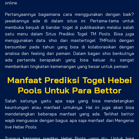
online.
Pertanyaannya bagaimana cara menggunakan dengan baik?
jawabannya ada di dalam situs ini. Pertama-tama untuk
membuka berjudi di bandar togel di publikasikan melalui salah
satu menu dalam Situs Prediksi Togel TM Pools. Bisa juga
menggunakan data shio dari mastertogel TMPools dengan
bersumber pada tahun yang bisa di kolaborasikan dengan
analisa dan feeling dari pemain. Dalam bagan shio berikutnya
ada pertanda berapakah yang bisa keluar itu sangat
memberikan tingkatan kemenangan yang besar untuk pemain.
Manfaat Prediksi Togel Hebei
Pools Untuk Para Bettor
Salah satunya yaitu apa saja yang bisa mendatangkan
keuntungan atau manfaat untuknya. Hal ini juga akan bisa
mendatangkan beberapa manfaat yang ada. Terlihat bettor
wajib menguasai dengan bagus apa saja manfaat dari Mengenai
live Hebei Pools.
Supaya bersama prediksi Hebei Pools yang jitu. Untuk bisa