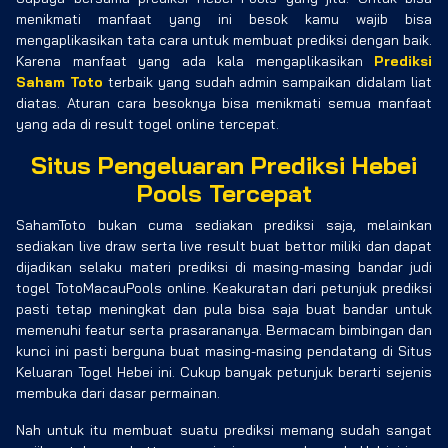
menikmati manfaat yang ini besok kamu wajib bisa
mengaplikasikan tata cara untuk membuat prediksi dengan baik.
Karena manfaat yang ada kala mengaplikasikan
Prediksi
Saham Toto
terbaik yang sudah admin sampaikan didalam liat
diatas. Aturan cara besoknya bisa menikmati semua manfaat
yang ada di result togel online tercepat.
Situs Pengeluaran Prediksi Hebei
Pools Tercepat
SahamToto bukan cuma sediakan prediksi saja, melainkan
sediakan live draw serta live result buat bettor miliki dan dapat
dijadikan selaku materi prediksi di masing-masing bandar judi
togel TotoMacauPools online. Keakuratan dari petunjuk prediksi
pasti tetap meningkat dan pula bisa saja buat bandar untuk
memenuhi featur serta prasarananya. Bermacam bimbingan dan
kunci ini pasti berguna buat masing-masing pendatang di Situs
Keluaran Togel Hebei ini. Cukup banyak petunjuk berarti sejenis
membuka dari dasar permainan.
Nah untuk itu membuat suatu prediksi memang sudah sangat