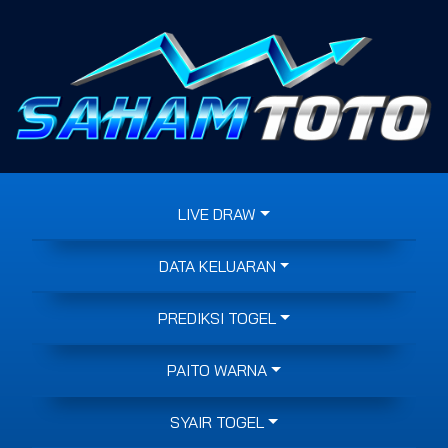
LIVE DRAW
DATA KELUARAN
PREDIKSI TOGEL
PAITO WARNA
SYAIR TOGEL