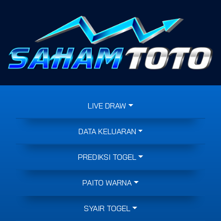
LIVE DRAW
DATA KELUARAN
PREDIKSI TOGEL
PAITO WARNA
SYAIR TOGEL