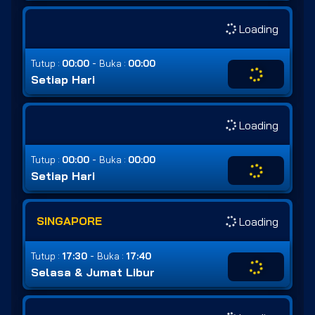
Loading
-
Tutup :
00:00
Buka :
00:00
Setiap Hari
Loading
-
Tutup :
00:00
Buka :
00:00
Setiap Hari
SINGAPORE
Loading
-
Tutup :
17:30
Buka :
17:40
Selasa & Jumat Libur