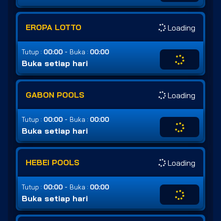
EROPA LOTTO
Loading
-
Tutup :
00:00
Buka :
00:00
Buka setiap hari
GABON POOLS
Loading
-
Tutup :
00:00
Buka :
00:00
Buka setiap hari
HEBEI POOLS
Loading
-
Tutup :
00:00
Buka :
00:00
Buka setiap hari