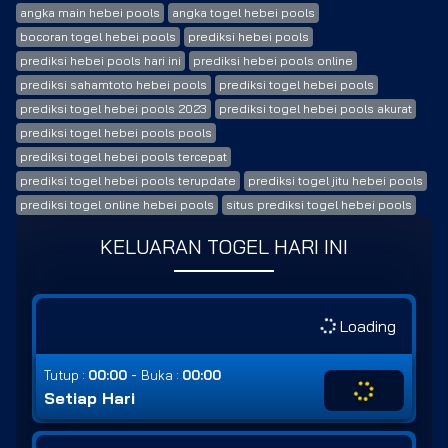
angka main hebei pools
angka togel hebei pools
bocoran togel hebei pools
prediksi hebei pools
prediksi hebei pools hari ini
prediksi hebei pools online
prediksi sahamtoto hebei pools
prediksi togel hebei pools
prediksi togel hebei pools 2023
prediksi togel hebei pools akurat
prediksi togel hebei pools pools
prediksi togel hebei pools tercepat
prediksi togel hebei pools terupdate
prediksi togel jitu hebei pools
prediksi togel online hebei pools
situs prediksi togel hebei pools
KELUARAN TOGEL HARI INI
Loading
-
Tutup :
00:00
Buka :
00:00
Setiap Hari