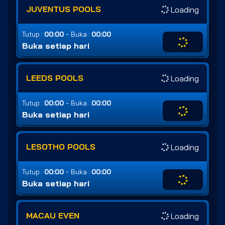
JUVENTUS POOLS
Loading
-
Tutup :
00:00
Buka :
00:00
Buka setiap hari
LEEDS POOLS
Loading
-
Tutup :
00:00
Buka :
00:00
Buka setiap hari
LESOTHO POOLS
Loading
-
Tutup :
00:00
Buka :
00:00
Buka setiap hari
MACAU EVEN
Loading