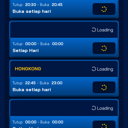
-
Tutup :
20:30
Buka :
20:45
Buka setiap hari
Loading
-
Tutup :
00:00
Buka :
00:00
Setiap Hari
HONGKONG
Loading
-
Tutup :
22:45
Buka :
23:00
Buka setiap hari
Loading
-
Tutup :
00:00
Buka :
00:00