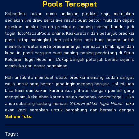
Pools Tercepat
SahamToto bukan cuma sediakan prediksi saja, melainkan
sediakan live draw serta live result buat bettor miliki dan dapat
dijadikan selaku materi prediksi di masing-masing bandar judi
togel TotoMacauPools online. Keakuratan dari petunjuk prediksi
pasti tetap meningkat dan pula bisa saja buat bandar untuk
memenuhi featur serta prasarananya. Bermacam bimbingan dan
kunci ini pasti berguna buat masing-masing pendatang di Situs
Keluaran Togel Hebei ini. Cukup banyak petunjuk berarti sejenis
membuka dari dasar permainan.
Nah untuk itu membuat suatu prediksi memang sudah sangat
wajib untuk para bettor yang ingin menang banyak. Hal ini juga
bisa kami sampaikan karena ikut prihatin dengan pemain yang
mengalami kekalahan karena salah menebak nomor togel. Jika
anda sekarang sedang mencari
Situs Prediksi Togel Hebei
maka
akan kami sarankan untuk bergabung dan bermain dengan
Saham Toto
.
Tags :