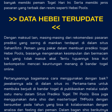
banyak memiliki pemain Togel Hari Ini. Serta memiliki jenis
pasaran yang terbaik dan resmi seperti Hebei Pools.
>>
DATA HEBEI
TERUPDATE
<<
Dengan maksud lain, masing-masing dari rekomendasi pasaran
prediksi yang sering di mainkan terdapat di dalam situs
SahamToto. Pemain yang pakar dalam membuat prediksi togel
Hebei Pools, biasanya mengenakan kesimpulan dan bermacam
trik yang tidak masuk akal. Tentu tujuannya bisa ikut
berkompetisi mencari keuntungan menang di bandar togel
online.
Pertanyaannya bagaimana cara menggunakan dengan baik?
jawabannya ada di dalam situs ini. Pertama-tama untuk
membuka berjudi di bandar togel di publikasikan melalui salah
satu menu dalam Situs Prediksi Togel TM Pools. Bisa juga
menggunakan data shio dari mastertogel TMPools dengan
bersumber pada tahun yang bisa di kolaborasikan dengan
analisa dan feeling dari pemain. Dalam bagan shio berikutnya