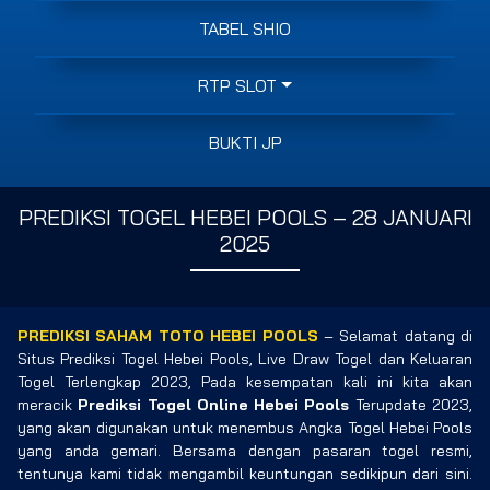
TABEL SHIO
RTP SLOT
BUKTI JP
PREDIKSI TOGEL HEBEI POOLS – 28 JANUARI
2025
PREDIKSI SAHAM TOTO HEBEI POOLS
– Selamat datang di
Situs Prediksi Togel Hebei Pools, Live Draw Togel dan Keluaran
Togel Terlengkap 2023, Pada kesempatan kali ini kita akan
meracik
Prediksi Togel Online Hebei Pools
Terupdate 2023,
yang akan digunakan untuk menembus Angka Togel Hebei Pools
yang anda gemari. Bersama dengan pasaran togel resmi,
tentunya kami tidak mengambil keuntungan sedikipun dari sini.