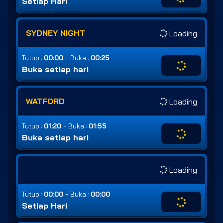
Setiap Hari
SYDNEY NIGHT
Loading
-
Tutup :
00:00
Buka :
00:25
Buka setiap hari
WATFORD
Loading
-
Tutup :
01:20
Buka :
01:55
Buka setiap hari
Loading
-
Tutup :
00:00
Buka :
00:00
Setiap Hari