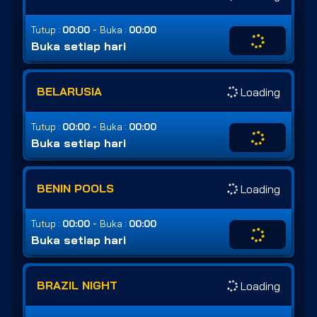
-
Tutup :
00:00
Buka :
00:00
Buka setiap hari
BELARUSIA
Loading
-
Tutup :
00:00
Buka :
00:00
Buka setiap hari
BENIN POOLS
Loading
-
Tutup :
00:00
Buka :
00:00
Buka setiap hari
BRAZIL NIGHT
Loading