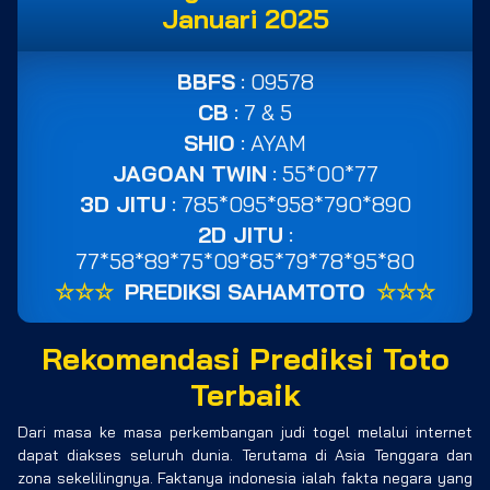
Januari 2025
BBFS
: 09578
CB
: 7 & 5
SHIO
: AYAM
JAGOAN TWIN
: 55*00*77
3D JITU
: 785*095*958*790*890
2D JITU
:
77*58*89*75*09*85*79*78*95*80
☆☆☆
PREDIKSI SAHAMTOTO
☆☆☆
Rekomendasi Prediksi Toto
Terbaik
Dari masa ke masa perkembangan judi togel melalui internet
dapat diakses seluruh dunia. Terutama di Asia Tenggara dan
zona sekelilingnya. Faktanya indonesia ialah fakta negara yang