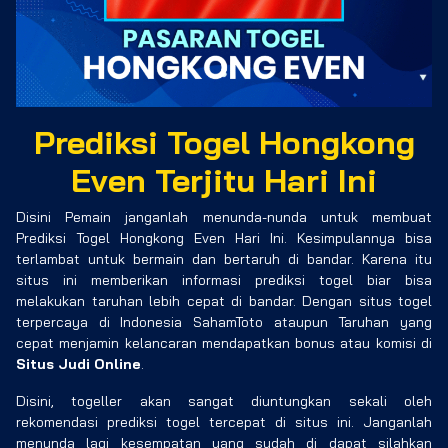
Prediksi Togel Hongkong
Even Terjitu Hari Ini
Disini Pemain janganlah menunda-nunda untuk membuat
Prediksi Togel Hongkong Even Hari Ini. Kesimpulannya bisa
terlambat untuk bermain dan bertaruh di bandar. Karena itu
situs ini memberikan informasi prediksi togel biar bisa
melakukan taruhan lebih cepat di bandar. Dengan situs togel
terpercaya di Indonesia SahamToto ataupun Taruhan yang
cepat menjamin kelancaran mendapatkan bonus atau komisi di
Situs Judi Online
.
Disini, togeller akan sangat diuntungkan sekali oleh
rekomendasi prediksi togel tercepat di situs ini. Janganlah
menunda lagi kesempatan yang sudah di dapat silahkan