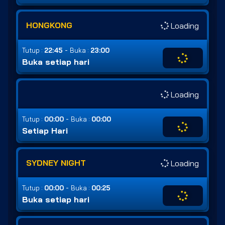
HONGKONG
Loading
-
Tutup :
22:45
Buka :
23:00
Buka setiap hari
Loading
-
Tutup :
00:00
Buka :
00:00
Setiap Hari
SYDNEY NIGHT
Loading
-
Tutup :
00:00
Buka :
00:25
Buka setiap hari