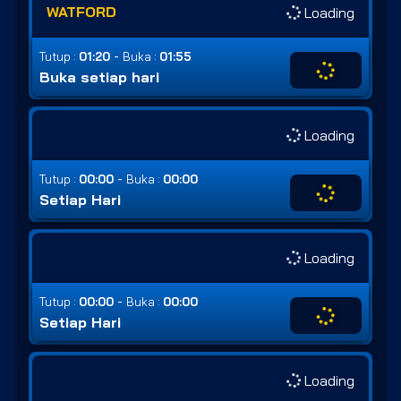
WATFORD
Loading
-
Tutup :
01:20
Buka :
01:55
Buka setiap hari
Loading
-
Tutup :
00:00
Buka :
00:00
Setiap Hari
Loading
-
Tutup :
00:00
Buka :
00:00
Setiap Hari
Loading