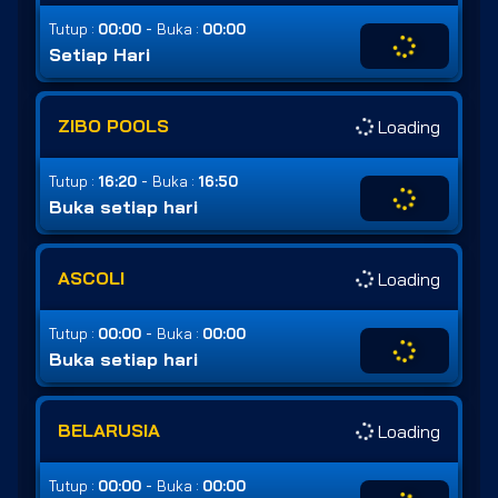
-
Tutup :
00:00
Buka :
00:00
Setiap Hari
ZIBO POOLS
Loading
-
Tutup :
16:20
Buka :
16:50
Buka setiap hari
ASCOLI
Loading
-
Tutup :
00:00
Buka :
00:00
Buka setiap hari
BELARUSIA
Loading
-
Tutup :
00:00
Buka :
00:00