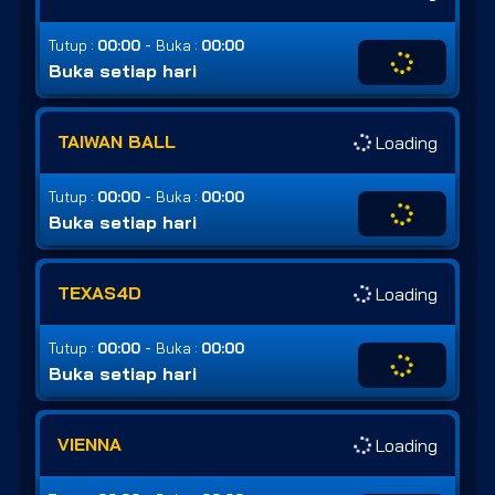
-
Tutup :
00:00
Buka :
00:00
Buka setiap hari
TAIWAN BALL
Loading
-
Tutup :
00:00
Buka :
00:00
Buka setiap hari
TEXAS4D
Loading
-
Tutup :
00:00
Buka :
00:00
Buka setiap hari
VIENNA
Loading