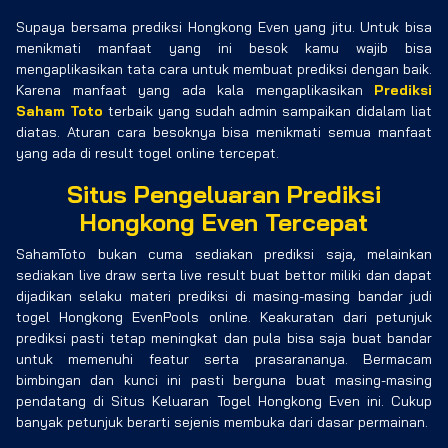
Supaya bersama prediksi Hongkong Even yang jitu. Untuk bisa
menikmati manfaat yang ini besok kamu wajib bisa
mengaplikasikan tata cara untuk membuat prediksi dengan baik.
Karena manfaat yang ada kala mengaplikasikan
Prediksi
Saham Toto
terbaik yang sudah admin sampaikan didalam liat
diatas. Aturan cara besoknya bisa menikmati semua manfaat
yang ada di result togel online tercepat.
Situs Pengeluaran Prediksi
Hongkong Even Tercepat
SahamToto bukan cuma sediakan prediksi saja, melainkan
sediakan live draw serta live result buat bettor miliki dan dapat
dijadikan selaku materi prediksi di masing-masing bandar judi
togel Hongkong EvenPools online. Keakuratan dari petunjuk
prediksi pasti tetap meningkat dan pula bisa saja buat bandar
untuk memenuhi featur serta prasarananya. Bermacam
bimbingan dan kunci ini pasti berguna buat masing-masing
pendatang di Situs Keluaran Togel Hongkong Even ini. Cukup
banyak petunjuk berarti sejenis membuka dari dasar permainan.