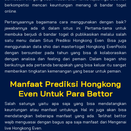
berkompetisi mencari keuntungan menang di bandar togel
online.
Pertanyaannya bagaimana cara menggunakan dengan baik?
jawabannya ada di dalam situs ini. Pertama-tama untuk
membuka berjudi di bandar togel di publikasikan melalui salah
satu menu dalam Situs Prediksi Hongkong Even. Bisa juga
menggunakan data shio dari mastertogel Hongkong EvenPools
dengan bersumber pada tahun yang bisa di kolaborasikan
dengan analisa dan feeling dari pemain. Dalam bagan shio
berikutnya ada pertanda berapakah yang bisa keluar itu sangat
memberikan tingkatan kemenangan yang besar untuk pemain.
Manfaat Prediksi Hongkong
Even Untuk Para Bettor
Salah satunya yaitu apa saja yang bisa mendatangkan
keuntungan atau manfaat untuknya. Hal ini juga akan bisa
mendatangkan beberapa manfaat yang ada. Terlihat bettor
wajib menguasai dengan bagus apa saja manfaat dari Mengenai
live Hongkong Even.