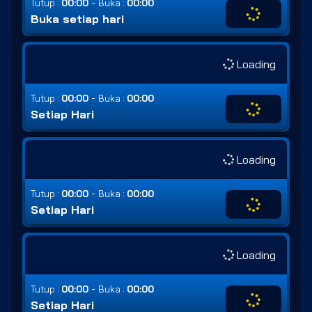
-
Tutup :
00:00
Buka :
00:00
Buka setiap hari
Loading
-
Tutup :
00:00
Buka :
00:00
Setiap Hari
Loading
-
Tutup :
00:00
Buka :
00:00
Setiap Hari
Loading
-
Tutup :
00:00
Buka :
00:00
Setiap Hari