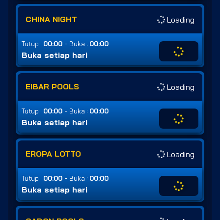
CHINA NIGHT
Loading
-
Tutup :
00:00
Buka :
00:00
Buka setiap hari
EIBAR POOLS
Loading
-
Tutup :
00:00
Buka :
00:00
Buka setiap hari
EROPA LOTTO
Loading
-
Tutup :
00:00
Buka :
00:00
Buka setiap hari