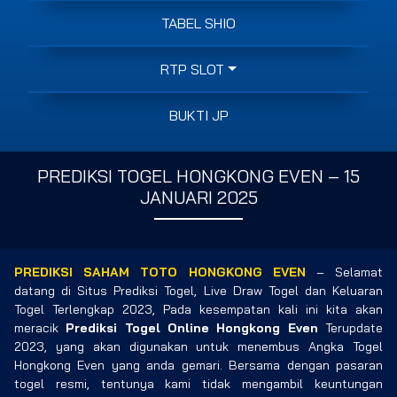
TABEL SHIO
RTP SLOT
BUKTI JP
PREDIKSI TOGEL HONGKONG EVEN – 15
JANUARI 2025
PREDIKSI SAHAM TOTO HONGKONG EVEN
– Selamat
datang di Situs Prediksi Togel, Live Draw Togel dan Keluaran
Togel Terlengkap 2023, Pada kesempatan kali ini kita akan
meracik
Prediksi Togel Online Hongkong Even
Terupdate
2023, yang akan digunakan untuk menembus Angka Togel
Hongkong Even yang anda gemari. Bersama dengan pasaran
togel resmi, tentunya kami tidak mengambil keuntungan