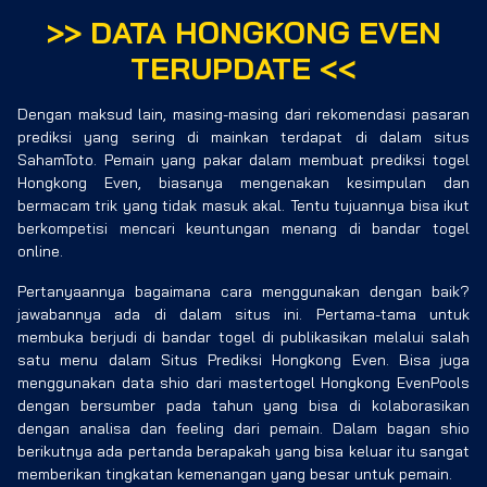
>>
DATA HONGKONG EVEN
TERUPDATE
<<
Dengan maksud lain, masing-masing dari rekomendasi pasaran
prediksi yang sering di mainkan terdapat di dalam situs
SahamToto. Pemain yang pakar dalam membuat prediksi togel
Hongkong Even, biasanya mengenakan kesimpulan dan
bermacam trik yang tidak masuk akal. Tentu tujuannya bisa ikut
berkompetisi mencari keuntungan menang di bandar togel
online.
Pertanyaannya bagaimana cara menggunakan dengan baik?
jawabannya ada di dalam situs ini. Pertama-tama untuk
membuka berjudi di bandar togel di publikasikan melalui salah
satu menu dalam Situs Prediksi Hongkong Even. Bisa juga
menggunakan data shio dari mastertogel Hongkong EvenPools
dengan bersumber pada tahun yang bisa di kolaborasikan
dengan analisa dan feeling dari pemain. Dalam bagan shio
berikutnya ada pertanda berapakah yang bisa keluar itu sangat
memberikan tingkatan kemenangan yang besar untuk pemain.