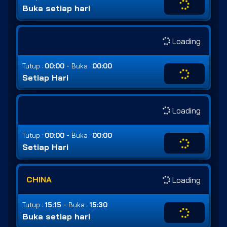
Buka setiap hari
Loading
-
Tutup :
00:00
Buka :
00:00
Setiap Hari
Loading
-
Tutup :
00:00
Buka :
00:00
Setiap Hari
CHINA
Loading
-
Tutup :
15:15
Buka :
15:30
Buka setiap hari