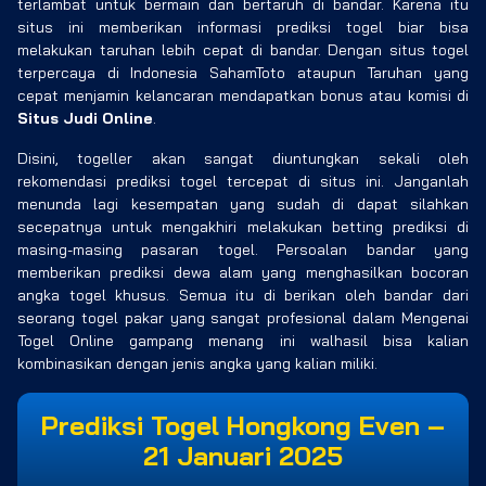
terlambat untuk bermain dan bertaruh di bandar. Karena itu
situs ini memberikan informasi prediksi togel biar bisa
melakukan taruhan lebih cepat di bandar. Dengan situs togel
terpercaya di Indonesia SahamToto ataupun Taruhan yang
cepat menjamin kelancaran mendapatkan bonus atau komisi di
Situs Judi Online
.
Disini, togeller akan sangat diuntungkan sekali oleh
rekomendasi prediksi togel tercepat di situs ini. Janganlah
menunda lagi kesempatan yang sudah di dapat silahkan
secepatnya untuk mengakhiri melakukan betting prediksi di
masing-masing pasaran togel. Persoalan bandar yang
memberikan prediksi dewa alam yang menghasilkan bocoran
angka togel khusus. Semua itu di berikan oleh bandar dari
seorang togel pakar yang sangat profesional dalam Mengenai
Togel Online gampang menang ini walhasil bisa kalian
kombinasikan dengan jenis angka yang kalian miliki.
Prediksi Togel Hongkong Even –
21 Januari 2025