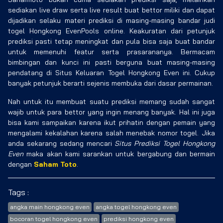
sediakan live draw serta live result buat bettor miliki dan dapat
dijadikan selaku materi prediksi di masing-masing bandar judi
togel Hongkong EvenPools online. Keakuratan dari petunjuk
prediksi pasti tetap meningkat dan pula bisa saja buat bandar
untuk memenuhi featur serta prasarananya. Bermacam
bimbingan dan kunci ini pasti berguna buat masing-masing
pendatang di Situs Keluaran Togel Hongkong Even ini. Cukup
banyak petunjuk berarti sejenis membuka dari dasar permainan.
Nah untuk itu membuat suatu prediksi memang sudah sangat
wajib untuk para bettor yang ingin menang banyak. Hal ini juga
bisa kami sampaikan karena ikut prihatin dengan pemain yang
mengalami kekalahan karena salah menebak nomor togel. Jika
anda sekarang sedang mencari
Situs Prediksi Togel Hongkong
Even
maka akan kami sarankan untuk bergabung dan bermain
dengan
Saham Toto
.
Tags :
angka main hongkong even
angka togel hongkong even
bocoran togel hongkong even
prediksi hongkong even