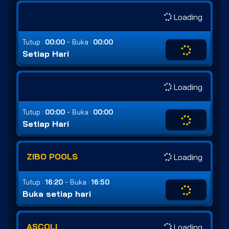
Loading
-
Tutup :
00:00
Buka :
00:00
Setiap Hari
Loading
-
Tutup :
00:00
Buka :
00:00
Setiap Hari
ZIBO POOLS
Loading
-
Tutup :
16:20
Buka :
16:50
Buka setiap hari
ASCOLI
Loading