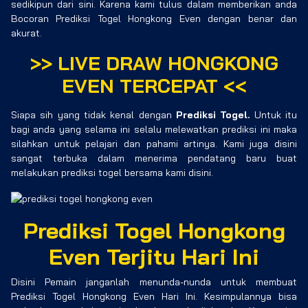
sedikipun dari sini. Karena kami tulus dalam memberikan anda
Bocoran Prediksi Togel Hongkong Even dengan benar dan
akurat.
>>
LIVE DRAW HONGKONG
EVEN TERCEPAT
<<
Siapa sih yang tidak kenal dengan
Prediksi Togel.
Untuk itu
bagi anda yang selama ini selalu melewatkan prediksi ini maka
silahkan untuk pelajari dan pahami artinya. Kami juga disini
sangat terbuka dalam menerima pendatang baru buat
melakukan prediksi togel bersama kami disini.
Prediksi Togel Hongkong
Even Terjitu Hari Ini
Disini Pemain janganlah menunda-nunda untuk membuat
Prediksi Togel Hongkong Even Hari Ini. Kesimpulannya bisa