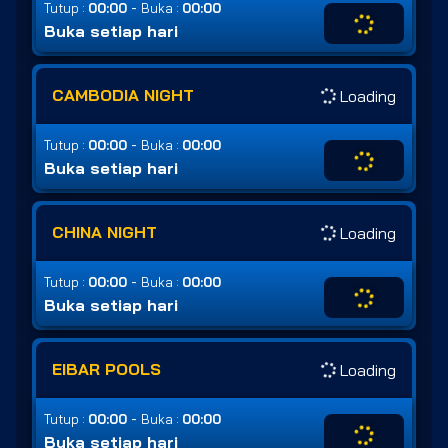
-
Tutup :
00:00
Buka :
00:00
Buka setiap hari
CAMBODIA NIGHT
Loading
-
Tutup :
00:00
Buka :
00:00
Buka setiap hari
CHINA NIGHT
Loading
-
Tutup :
00:00
Buka :
00:00
Buka setiap hari
EIBAR POOLS
Loading
-
Tutup :
00:00
Buka :
00:00
Buka setiap hari