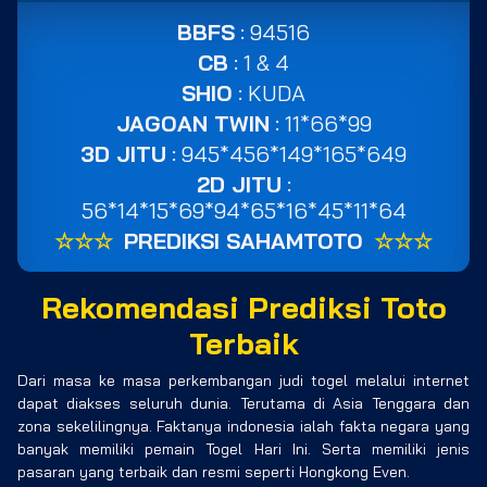
BBFS
: 94516
CB
: 1 & 4
SHIO
: KUDA
JAGOAN TWIN
: 11*66*99
3D JITU
: 945*456*149*165*649
2D JITU
:
56*14*15*69*94*65*16*45*11*64
☆☆☆
PREDIKSI SAHAMTOTO
☆☆☆
Rekomendasi Prediksi Toto
Terbaik
Dari masa ke masa perkembangan judi togel melalui internet
dapat diakses seluruh dunia. Terutama di Asia Tenggara dan
zona sekelilingnya. Faktanya indonesia ialah fakta negara yang
banyak memiliki pemain Togel Hari Ini. Serta memiliki jenis
pasaran yang terbaik dan resmi seperti Hongkong Even.