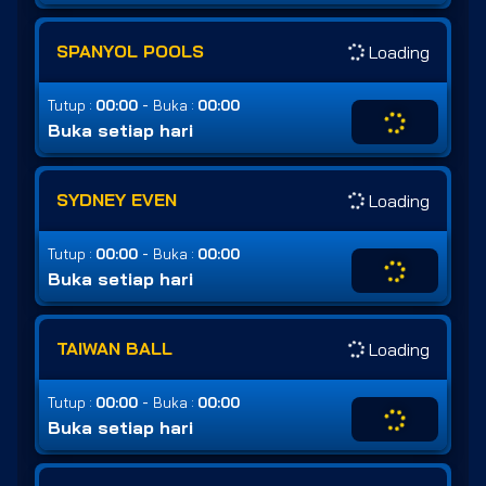
SPANYOL POOLS
Loading
-
Tutup :
00:00
Buka :
00:00
Buka setiap hari
SYDNEY EVEN
Loading
-
Tutup :
00:00
Buka :
00:00
Buka setiap hari
TAIWAN BALL
Loading
-
Tutup :
00:00
Buka :
00:00
Buka setiap hari