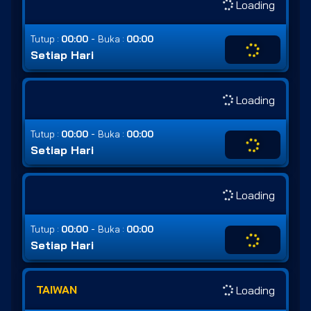
Loading
-
Tutup :
00:00
Buka :
00:00
Setiap Hari
Loading
-
Tutup :
00:00
Buka :
00:00
Setiap Hari
Loading
-
Tutup :
00:00
Buka :
00:00
Setiap Hari
TAIWAN
Loading