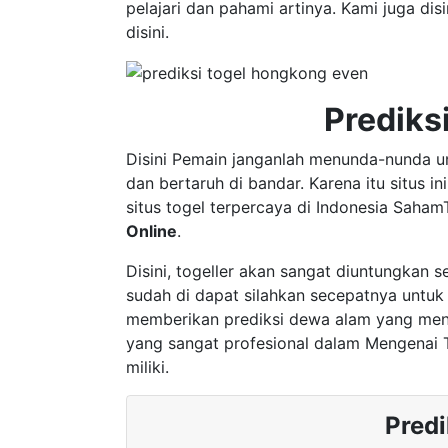
pelajari dan pahami artinya. Kami juga d
disini.
Prediksi
Disini Pemain janganlah menunda-nunda u
dan bertaruh di bandar. Karena itu situs i
situs togel terpercaya di Indonesia Sah
Online
.
Disini, togeller akan sangat diuntungkan s
sudah di dapat silahkan secepatnya untuk
memberikan prediksi dewa alam yang mengh
yang sangat profesional dalam Mengenai T
miliki.
Predi