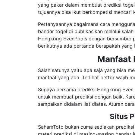
yang pakar dalam membuat prediksi togel
tujuannya bisa ikut berkompetisi mencari 
Pertanyaannya bagaimana cara menggunaka
bandar togel di publikasikan melalui sal
Hongkong EvenPools dengan bersumber pad
berikutnya ada pertanda berapakah yang 
Manfaat 
Salah satunya yaitu apa saja yang bisa m
manfaat yang ada. Terlihat bettor wajib 
Supaya bersama prediksi Hongkong Even ya
untuk membuat prediksi dengan baik. Kar
sampaikan didalam liat diatas. Aturan car
Situs 
SahamToto bukan cuma sediakan prediksi saj
materi prediksi di masing-masing bandar j