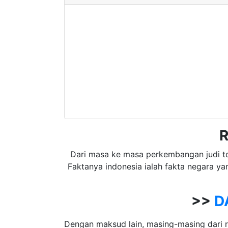
R
Dari masa ke masa perkembangan judi tog
Faktanya indonesia ialah fakta negara yan
>>
D
Dengan maksud lain, masing-masing dari r