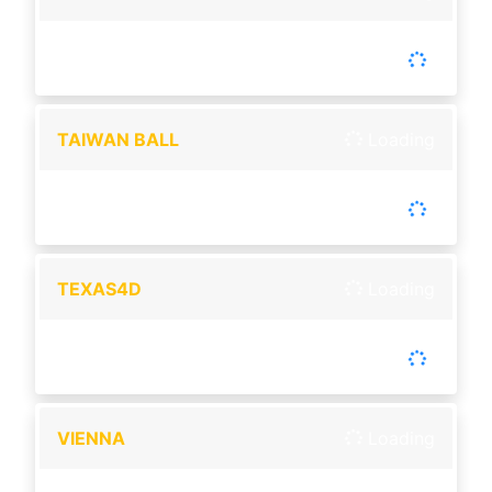
-
Tutup :
00:00
Buka :
00:00
Buka setiap hari
TAIWAN BALL
Loading
-
Tutup :
00:00
Buka :
00:00
Buka setiap hari
TEXAS4D
Loading
-
Tutup :
00:00
Buka :
00:00
Buka setiap hari
VIENNA
Loading
-