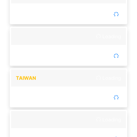
-
Tutup :
00:00
Buka :
00:00
Setiap Hari
Loading
-
Tutup :
00:00
Buka :
00:00
Setiap Hari
TAIWAN
Loading
-
Tutup :
20:30
Buka :
20:45
Buka setiap hari
Loading
-
Tutup :
00:00
Buka :
00:00