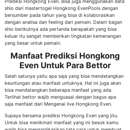
Prediksi Hongkong Even. Bisa juga menggunakan data
shio dari mastertogel Hongkong EvenPools dengan
bersumber pada tahun yang bisa di kolaborasikan
dengan analisa dan feeling dari pemain. Dalam bagan
shio berikutnya ada pertanda berapakah yang bisa
keluar itu sangat memberikan tingkatan kemenangan
yang besar untuk pemain.
Manfaat Prediksi Hongkong
Even Untuk Para Bettor
Salah satunya yaitu apa saja yang bisa mendatangkan
keuntungan atau manfaat untuknya. Hal ini juga akan
bisa mendatangkan beberapa manfaat yang ada.
Terlihat bettor wajib menguasai dengan bagus apa
saja manfaat dari Mengenai live Hongkong Even.
Supaya bersama prediksi Hongkong Even yang jitu.
Untuk bisa menikmati manfaat yang ini besok kamu
wajib bisa mengaplikasikan tata cara untuk membuat