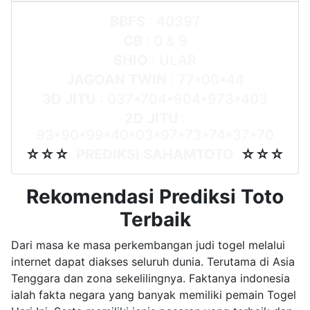
BBFS
: 40397
CB
: 0 & 9
SHIO
: ULAR
JAGOAN TWIN
: 77*00*44
3D JITU
: 037*704*904*973*403
2D JITU
:
93*90*99*40*03*97*73*74*37*70
☆☆☆
PREDIKSI SAHAMTOTO
☆☆☆
Rekomendasi Prediksi Toto
Terbaik
Dari masa ke masa perkembangan judi togel melalui
internet dapat diakses seluruh dunia. Terutama di Asia
Tenggara dan zona sekelilingnya. Faktanya indonesia
ialah fakta negara yang banyak memiliki pemain Togel