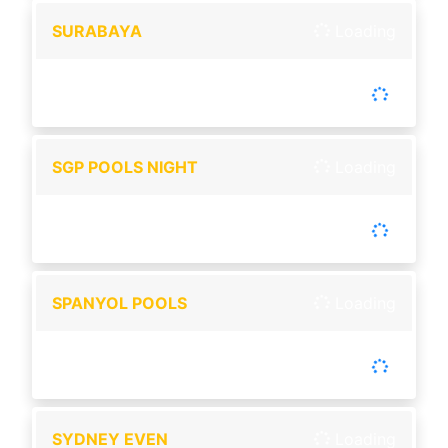
SURABAYA
Loading
-
Tutup :
00:00
Buka :
00:00
Buka setiap hari
SGP POOLS NIGHT
Loading
-
Tutup :
00:00
Buka :
00:00
Selasa & Jumat Libur
SPANYOL POOLS
Loading
-
Tutup :
00:00
Buka :
00:00
Buka setiap hari
SYDNEY EVEN
Loading