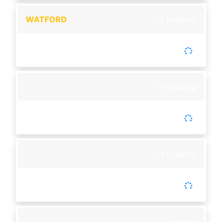
WATFORD
Loading
-
Tutup :
01:20
Buka :
01:55
Buka setiap hari
Loading
-
Tutup :
00:00
Buka :
00:00
Setiap Hari
Loading
-
Tutup :
00:00
Buka :
00:00
Setiap Hari
Loading