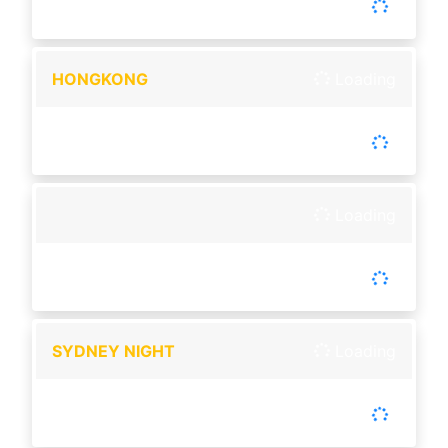
Setiap Hari
HONGKONG
Loading
-
Tutup :
22:45
Buka :
23:00
Buka setiap hari
Loading
-
Tutup :
00:00
Buka :
00:00
Setiap Hari
SYDNEY NIGHT
Loading
-
Tutup :
00:00
Buka :
00:25
Buka setiap hari