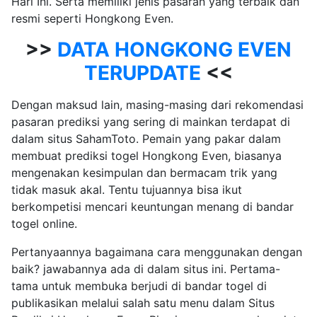
Hari Ini. Serta memiliki jenis pasaran yang terbaik dan
resmi seperti Hongkong Even.
>>
DATA HONGKONG EVEN
TERUPDATE
<<
Dengan maksud lain, masing-masing dari rekomendasi
pasaran prediksi yang sering di mainkan terdapat di
dalam situs SahamToto. Pemain yang pakar dalam
membuat prediksi togel Hongkong Even, biasanya
mengenakan kesimpulan dan bermacam trik yang
tidak masuk akal. Tentu tujuannya bisa ikut
berkompetisi mencari keuntungan menang di bandar
togel online.
Pertanyaannya bagaimana cara menggunakan dengan
baik? jawabannya ada di dalam situs ini. Pertama-
tama untuk membuka berjudi di bandar togel di
publikasikan melalui salah satu menu dalam Situs