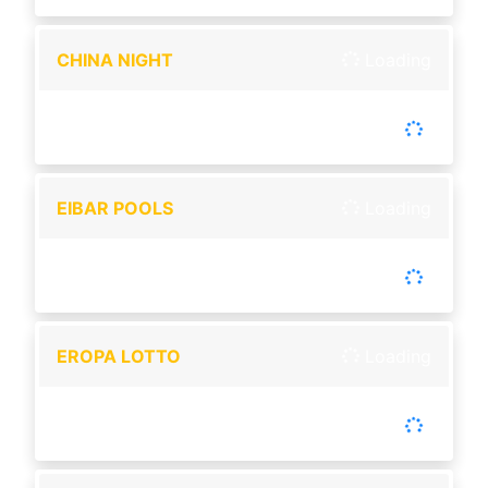
CHINA NIGHT
Loading
-
Tutup :
00:00
Buka :
00:00
Buka setiap hari
EIBAR POOLS
Loading
-
Tutup :
00:00
Buka :
00:00
Buka setiap hari
EROPA LOTTO
Loading
-
Tutup :
00:00
Buka :
00:00
Buka setiap hari