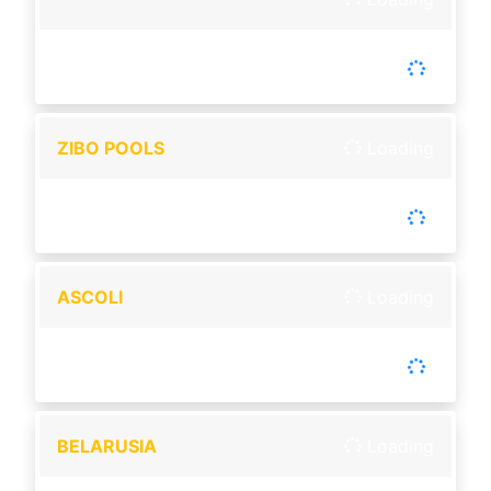
-
Tutup :
00:00
Buka :
00:00
Setiap Hari
ZIBO POOLS
Loading
-
Tutup :
16:20
Buka :
16:50
Buka setiap hari
ASCOLI
Loading
-
Tutup :
00:00
Buka :
00:00
Buka setiap hari
BELARUSIA
Loading