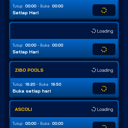
-
Tutup :
00:00
Buka :
00:00
Setiap Hari
Loading
-
Tutup :
00:00
Buka :
00:00
Setiap Hari
ZIBO POOLS
Loading
-
Tutup :
16:20
Buka :
16:50
Buka setiap hari
ASCOLI
Loading
-
Tutup :
00:00
Buka :
00:00