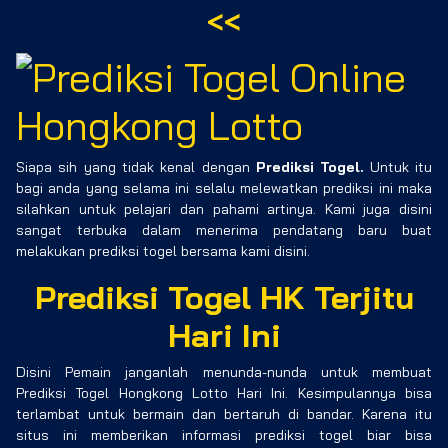
<<
Siapa sih yang tidak kenal dengan
Prediksi Togel.
Untuk itu
bagi anda yang selama ini selalu melewatkan prediksi ini maka
silahkan untuk pelajari dan pahami artinya. Kami juga disini
sangat terbuka dalam menerima pendatang baru buat
melakukan prediksi togel bersama kami disini.
Prediksi Togel HK Terjitu
Hari Ini
Disini Pemain janganlah menunda-nunda untuk membuat
Prediksi Togel Hongkong Lotto Hari Ini. Kesimpulannya bisa
terlambat untuk bermain dan bertaruh di bandar. Karena itu
situs ini memberikan informasi prediksi togel biar bisa