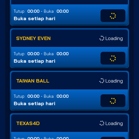
-
Tutup :
00:00
Buka :
00:00
Buka setiap hari
SYDNEY EVEN
Loading
-
Tutup :
00:00
Buka :
00:00
Buka setiap hari
TAIWAN BALL
Loading
-
Tutup :
00:00
Buka :
00:00
Buka setiap hari
TEXAS4D
Loading
-
Tutup :
00:00
Buka :
00:00