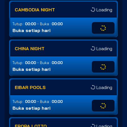
CAMBODIA NIGHT
Loading
-
Tutup :
00:00
Buka :
00:00
Buka setiap hari
CHINA NIGHT
Loading
-
Tutup :
00:00
Buka :
00:00
Buka setiap hari
EIBAR POOLS
Loading
-
Tutup :
00:00
Buka :
00:00
Buka setiap hari
EROPA LOTTO
Loading