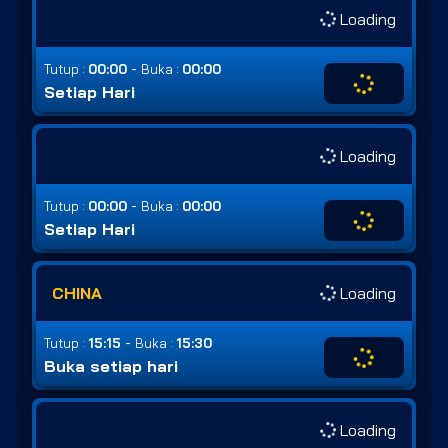
Loading
-
Tutup :
00:00
Buka :
00:00
Setiap Hari
Loading
-
Tutup :
00:00
Buka :
00:00
Setiap Hari
CHINA
Loading
-
Tutup :
15:15
Buka :
15:30
Buka setiap hari
Loading