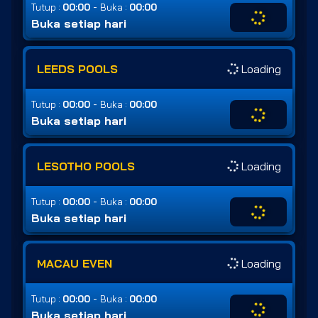
-
Tutup :
00:00
Buka :
00:00
Buka setiap hari
LEEDS POOLS
Loading
-
Tutup :
00:00
Buka :
00:00
Buka setiap hari
LESOTHO POOLS
Loading
-
Tutup :
00:00
Buka :
00:00
Buka setiap hari
MACAU EVEN
Loading
-
Tutup :
00:00
Buka :
00:00
Buka setiap hari