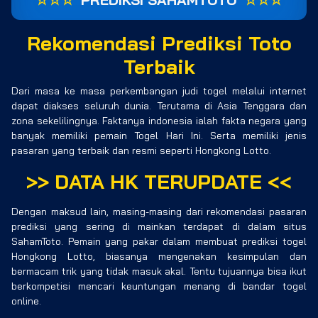
Rekomendasi Prediksi Toto
Terbaik
Dari masa ke masa perkembangan judi togel melalui internet
dapat diakses seluruh dunia. Terutama di Asia Tenggara dan
zona sekelilingnya. Faktanya indonesia ialah fakta negara yang
banyak memiliki pemain Togel Hari Ini. Serta memiliki jenis
pasaran yang terbaik dan resmi seperti Hongkong Lotto.
>>
DATA HK TERUPDATE
<<
Dengan maksud lain, masing-masing dari rekomendasi pasaran
prediksi yang sering di mainkan terdapat di dalam situs
SahamToto. Pemain yang pakar dalam membuat prediksi togel
Hongkong Lotto, biasanya mengenakan kesimpulan dan
bermacam trik yang tidak masuk akal. Tentu tujuannya bisa ikut
berkompetisi mencari keuntungan menang di bandar togel
online.