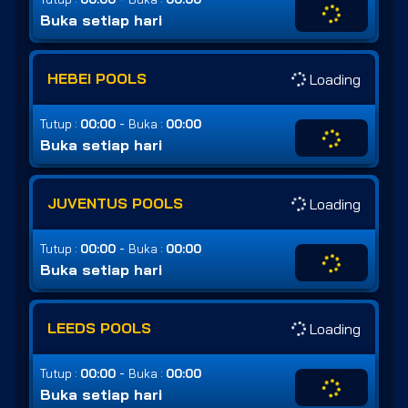
Buka setiap hari
HEBEI POOLS
Loading
-
Tutup :
00:00
Buka :
00:00
Buka setiap hari
JUVENTUS POOLS
Loading
-
Tutup :
00:00
Buka :
00:00
Buka setiap hari
LEEDS POOLS
Loading
-
Tutup :
00:00
Buka :
00:00
Buka setiap hari