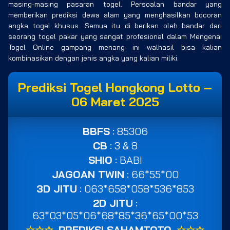
masing-masing pasaran togel. Persoalan bandar yang
memberikan prediksi dewa alam yang menghasilkan bocoran
angka togel khusus. Semua itu di berikan oleh bandar dari
seorang togel pakar yang sangat profesional dalam Mengenai
Togel Online gampang menang ini walhasil bisa kalian
kombinasikan dengan jenis angka yang kalian miliki.
Prediksi Togel Hongkong Lotto –
06 Maret 2025
BBFS
: 85306
CB
: 3 & 8
SHIO
: BABI
JAGOAN TWIN
: 66*55*00
3D JITU
: 063*658*058*536*853
2D JITU
:
63*03*05*06*68*85*36*65*00*53
☆☆☆
PREDIKSI SAHAMTOTO
☆☆☆