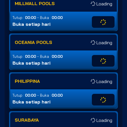
MILLWALL POOLS
Loading
-
Tutup :
00:00
Buka :
00:00
Buka setiap hari
OCEANIA POOLS
Loading
-
Tutup :
00:00
Buka :
00:00
Buka setiap hari
PHILIPPINA
Loading
-
Tutup :
00:00
Buka :
00:00
Buka setiap hari
SURABAYA
Loading