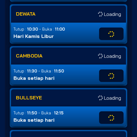
DEWATA
Loading
-
Tutup :
10:30
Buka :
11:00
Hari Kamis Libur
CAMBODIA
Loading
-
Tutup :
11:30
Buka :
11:50
Buka setiap hari
BULLSEYE
Loading
-
Tutup :
11:50
Buka :
12:15
Buka setiap hari