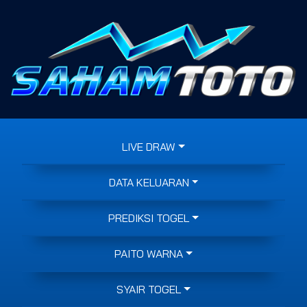
LIVE DRAW
DATA KELUARAN
PREDIKSI TOGEL
PAITO WARNA
SYAIR TOGEL