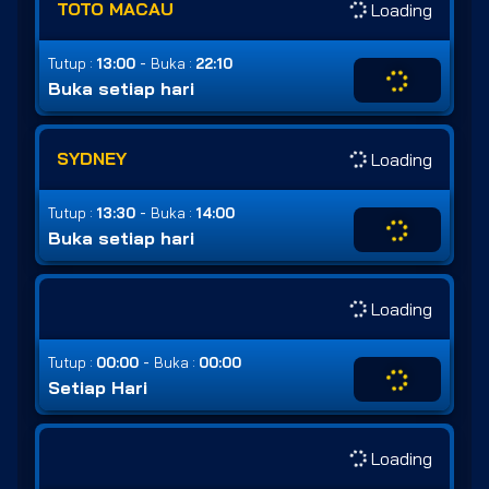
TOTO MACAU
Loading
-
Tutup :
13:00
Buka :
22:10
Buka setiap hari
SYDNEY
Loading
-
Tutup :
13:30
Buka :
14:00
Buka setiap hari
Loading
-
Tutup :
00:00
Buka :
00:00
Setiap Hari
Loading