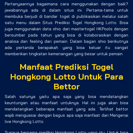
Pertanyaannya bagaimana cara menggunakan dengan baik?
jawabannya ada di dalam situs ini. Pertama-tama untuk
membuka berjudi di bandar togel di publikasikan melalui salah
satu menu dalam Situs Prediksi Togel Hongkong Lotto. Bisa
juga menggunakan data shio dari mastertogel HKPools dengan
bersumber pada tahun yang bisa di kolaborasikan dengan
analisa dan feeling dari pemain. Dalam bagan shio berikutnya
ada pertanda berapakah yang bisa keluar itu sangat
memberikan tingkatan kemenangan yang besar untuk pemain.
Manfaat Prediksi Togel
Hongkong Lotto Untuk Para
Bettor
Salah satunya yaitu apa saja yang bisa mendatangkan
keuntungan atau manfaat untuknya. Hal ini juga akan bisa
mendatangkan beberapa manfaat yang ada. Terlihat bettor
wajib menguasai dengan bagus apa saja manfaat dari Mengenai
live Hongkong Lotto.
Supaya bersama prediksi Hongkong Lotto yang jitu. Untuk bisa