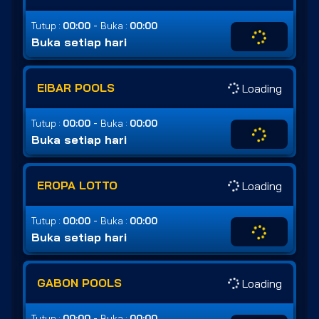
-
Tutup :
00:00
Buka :
00:00
Buka setiap hari
EIBAR POOLS
Loading
-
Tutup :
00:00
Buka :
00:00
Buka setiap hari
EROPA LOTTO
Loading
-
Tutup :
00:00
Buka :
00:00
Buka setiap hari
GABON POOLS
Loading
-
Tutup :
00:00
Buka :
00:00