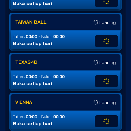
Buka setiap hari
TAIWAN BALL
Loading
-
Tutup :
00:00
Buka :
00:00
Buka setiap hari
TEXAS4D
Loading
-
Tutup :
00:00
Buka :
00:00
Buka setiap hari
VIENNA
Loading
-
Tutup :
00:00
Buka :
00:00
Buka setiap hari