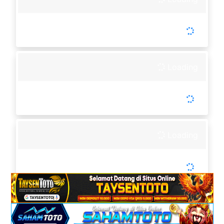
-
Tutup :
00:00
Buka :
00:00
Setiap Hari
Loading
-
Tutup :
00:00
Buka :
00:00
Setiap Hari
Loading
-
Tutup :
00:00
Buka :
00:00
Setiap Hari