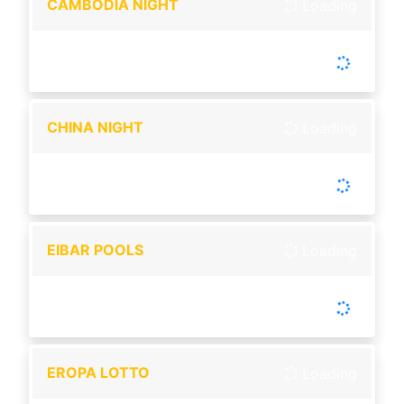
CAMBODIA NIGHT
Loading
-
Tutup :
00:00
Buka :
00:00
Buka setiap hari
CHINA NIGHT
Loading
-
Tutup :
00:00
Buka :
00:00
Buka setiap hari
EIBAR POOLS
Loading
-
Tutup :
00:00
Buka :
00:00
Buka setiap hari
EROPA LOTTO
Loading