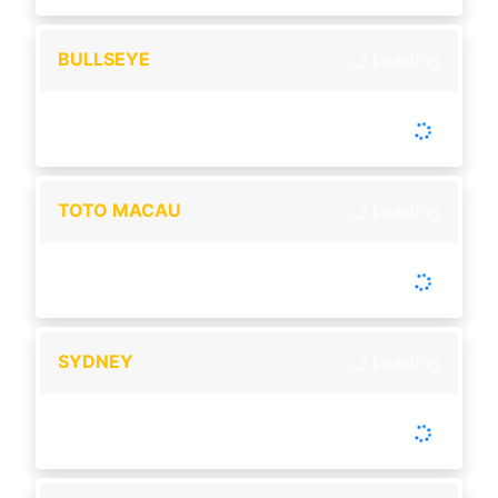
BULLSEYE
Loading
-
Tutup :
11:50
Buka :
12:15
Buka setiap hari
TOTO MACAU
Loading
-
Tutup :
13:00
Buka :
22:10
Buka setiap hari
SYDNEY
Loading
-
Tutup :
13:30
Buka :
14:00
Buka setiap hari