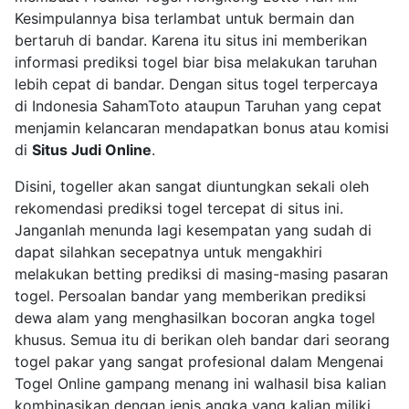
Kesimpulannya bisa terlambat untuk bermain dan
bertaruh di bandar. Karena itu situs ini memberikan
informasi prediksi togel biar bisa melakukan taruhan
lebih cepat di bandar. Dengan situs togel terpercaya
di Indonesia SahamToto ataupun Taruhan yang cepat
menjamin kelancaran mendapatkan bonus atau komisi
di
Situs Judi Online
.
Disini, togeller akan sangat diuntungkan sekali oleh
rekomendasi prediksi togel tercepat di situs ini.
Janganlah menunda lagi kesempatan yang sudah di
dapat silahkan secepatnya untuk mengakhiri
melakukan betting prediksi di masing-masing pasaran
togel. Persoalan bandar yang memberikan prediksi
dewa alam yang menghasilkan bocoran angka togel
khusus. Semua itu di berikan oleh bandar dari seorang
togel pakar yang sangat profesional dalam Mengenai
Togel Online gampang menang ini walhasil bisa kalian
kombinasikan dengan jenis angka yang kalian miliki.