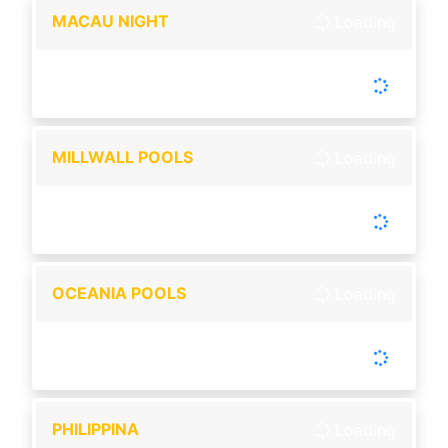
MACAU NIGHT
Loading
-
Tutup :
00:00
Buka :
00:00
Buka setiap hari
MILLWALL POOLS
Loading
-
Tutup :
00:00
Buka :
00:00
Buka setiap hari
OCEANIA POOLS
Loading
-
Tutup :
00:00
Buka :
00:00
Buka setiap hari
PHILIPPINA
Loading