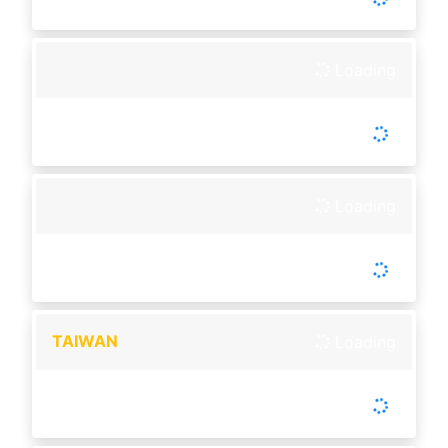
Setiap Hari
Loading
-
Tutup :
00:00
Buka :
00:00
Setiap Hari
Loading
-
Tutup :
00:00
Buka :
00:00
Setiap Hari
TAIWAN
Loading
-
Tutup :
20:30
Buka :
20:45
Buka setiap hari