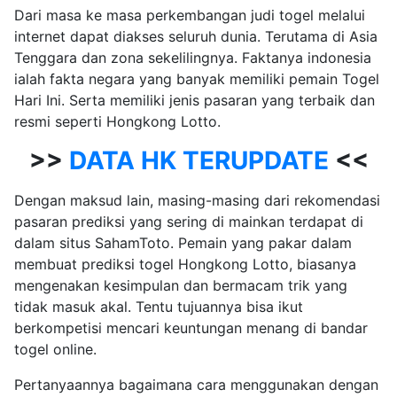
Dari masa ke masa perkembangan judi togel melalui
internet dapat diakses seluruh dunia. Terutama di Asia
Tenggara dan zona sekelilingnya. Faktanya indonesia
ialah fakta negara yang banyak memiliki pemain Togel
Hari Ini. Serta memiliki jenis pasaran yang terbaik dan
resmi seperti Hongkong Lotto.
>>
DATA HK TERUPDATE
<<
Dengan maksud lain, masing-masing dari rekomendasi
pasaran prediksi yang sering di mainkan terdapat di
dalam situs SahamToto. Pemain yang pakar dalam
membuat prediksi togel Hongkong Lotto, biasanya
mengenakan kesimpulan dan bermacam trik yang
tidak masuk akal. Tentu tujuannya bisa ikut
berkompetisi mencari keuntungan menang di bandar
togel online.
Pertanyaannya bagaimana cara menggunakan dengan