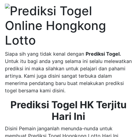
Siapa sih yang tidak kenal dengan
Prediksi Togel.
Untuk itu bagi anda yang selama ini selalu melewatkan
prediksi ini maka silahkan untuk pelajari dan pahami
artinya. Kami juga disini sangat terbuka dalam
menerima pendatang baru buat melakukan prediksi
togel bersama kami disini.
Prediksi Togel HK Terjitu
Hari Ini
Disini Pemain janganlah menunda-nunda untuk
membuat Prediksi Togel Hongkong Lotto Hari Ini.