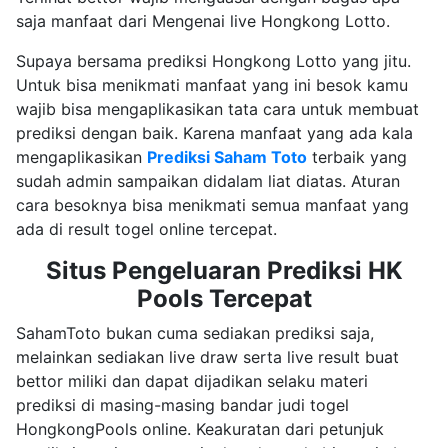
saja manfaat dari Mengenai live Hongkong Lotto.
Supaya bersama prediksi Hongkong Lotto yang jitu.
Untuk bisa menikmati manfaat yang ini besok kamu
wajib bisa mengaplikasikan tata cara untuk membuat
prediksi dengan baik. Karena manfaat yang ada kala
mengaplikasikan
Prediksi Saham Toto
terbaik yang
sudah admin sampaikan didalam liat diatas. Aturan
cara besoknya bisa menikmati semua manfaat yang
ada di result togel online tercepat.
Situs Pengeluaran Prediksi HK
Pools Tercepat
SahamToto bukan cuma sediakan prediksi saja,
melainkan sediakan live draw serta live result buat
bettor miliki dan dapat dijadikan selaku materi
prediksi di masing-masing bandar judi togel
HongkongPools online. Keakuratan dari petunjuk