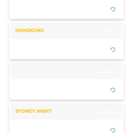
-
Tutup :
00:00
Buka :
00:00
Setiap Hari
HONGKONG
Loading
-
Tutup :
22:45
Buka :
23:00
Buka setiap hari
Loading
-
Tutup :
00:00
Buka :
00:00
Setiap Hari
SYDNEY NIGHT
Loading
-
Tutup :
00:00
Buka :
00:25
Buka setiap hari