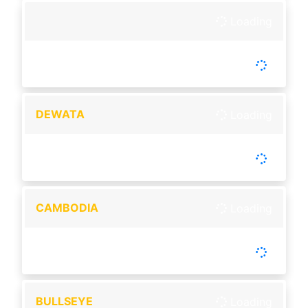
Loading
-
Tutup :
00:00
Buka :
00:00
Setiap Hari
DEWATA
Loading
-
Tutup :
10:30
Buka :
11:00
Hari Kamis Libur
CAMBODIA
Loading
-
Tutup :
11:30
Buka :
11:50
Buka setiap hari
BULLSEYE
Loading