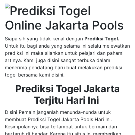
Siapa sih yang tidak kenal dengan
Prediksi Togel.
Untuk itu bagi anda yang selama ini selalu melewatkan
prediksi ini maka silahkan untuk pelajari dan pahami
artinya. Kami juga disini sangat terbuka dalam
menerima pendatang baru buat melakukan prediksi
togel bersama kami disini.
Prediksi Togel Jakarta
Terjitu Hari Ini
Disini Pemain janganlah menunda-nunda untuk
membuat Prediksi Togel Jakarta Pools Hari Ini.
Kesimpulannya bisa terlambat untuk bermain dan
bertaruh di bandar. Karena itu situs ini memberikan