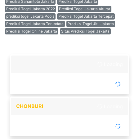
Prediksi Sahamtoto Jakarta
Prediksi Togel Jakarta
Prediksi Togel Jakarta 2022
Prediksi Togel Jakarta Akurat
prediksi togel Jakarta Pools
Prediksi Togel Jakarta Tercepat
Prediksi Togel Jakarta Terupdate
Prediksi Togel Jitu Jakarta
Prediksi Togel Online Jakarta
Situs Prediksi Togel Jakarta
KELUARAN TOGEL HARI INI
Loading
-
Tutup :
00:00
Buka :
00:00
Setiap Hari
CHONBURI
Loading
-
Tutup :
07:30
Buka :
08:00
Buka setiap hari