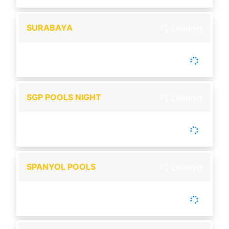
SURABAYA
Loading
-
Tutup :
00:00
Buka :
00:00
Buka setiap hari
SGP POOLS NIGHT
Loading
-
Tutup :
00:00
Buka :
00:00
Selasa & Jumat Libur
SPANYOL POOLS
Loading
-
Tutup :
00:00
Buka :
00:00
Buka setiap hari