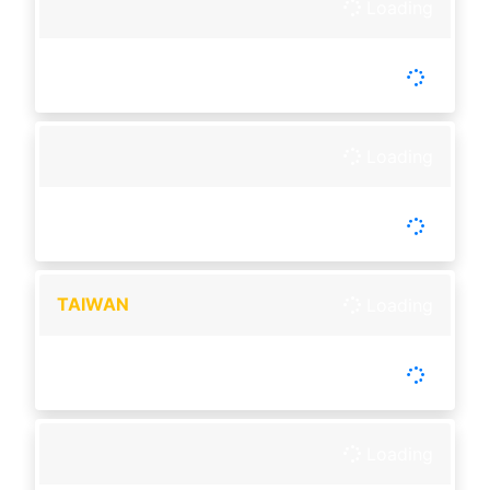
Loading
-
Tutup :
00:00
Buka :
00:00
Setiap Hari
Loading
-
Tutup :
00:00
Buka :
00:00
Setiap Hari
TAIWAN
Loading
-
Tutup :
20:30
Buka :
20:45
Buka setiap hari
Loading