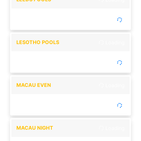
-
Tutup :
00:00
Buka :
00:00
Buka setiap hari
LESOTHO POOLS
Loading
-
Tutup :
00:00
Buka :
00:00
Buka setiap hari
MACAU EVEN
Loading
-
Tutup :
00:00
Buka :
00:00
Buka setiap hari
MACAU NIGHT
Loading