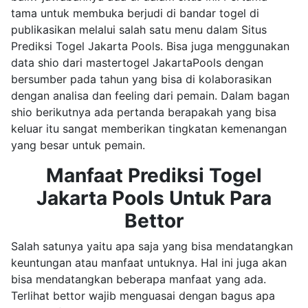
tama untuk membuka berjudi di bandar togel di
publikasikan melalui salah satu menu dalam Situs
Prediksi Togel Jakarta Pools. Bisa juga menggunakan
data shio dari mastertogel JakartaPools dengan
bersumber pada tahun yang bisa di kolaborasikan
dengan analisa dan feeling dari pemain. Dalam bagan
shio berikutnya ada pertanda berapakah yang bisa
keluar itu sangat memberikan tingkatan kemenangan
yang besar untuk pemain.
Manfaat Prediksi Togel
Jakarta Pools Untuk Para
Bettor
Salah satunya yaitu apa saja yang bisa mendatangkan
keuntungan atau manfaat untuknya. Hal ini juga akan
bisa mendatangkan beberapa manfaat yang ada.
Terlihat bettor wajib menguasai dengan bagus apa