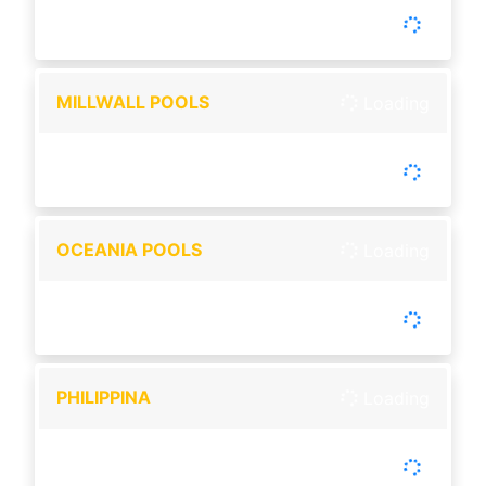
-
Tutup :
00:00
Buka :
00:00
Buka setiap hari
MILLWALL POOLS
Loading
-
Tutup :
00:00
Buka :
00:00
Buka setiap hari
OCEANIA POOLS
Loading
-
Tutup :
00:00
Buka :
00:00
Buka setiap hari
PHILIPPINA
Loading
-
Tutup :
00:00
Buka :
00:00
Buka setiap hari