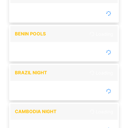
-
Tutup :
00:00
Buka :
00:00
Buka setiap hari
BENIN POOLS
Loading
-
Tutup :
00:00
Buka :
00:00
Buka setiap hari
BRAZIL NIGHT
Loading
-
Tutup :
00:00
Buka :
00:00
Buka setiap hari
CAMBODIA NIGHT
Loading
-
Tutup :
00:00
Buka :
00:00