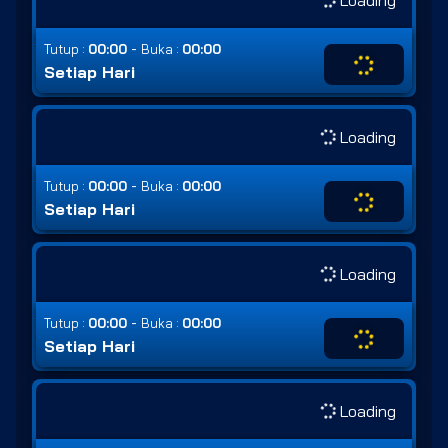
-
Tutup :
00:00
Buka :
00:00
Setiap Hari
Loading
-
Tutup :
00:00
Buka :
00:00
Setiap Hari
Loading
-
Tutup :
00:00
Buka :
00:00
Setiap Hari
Loading