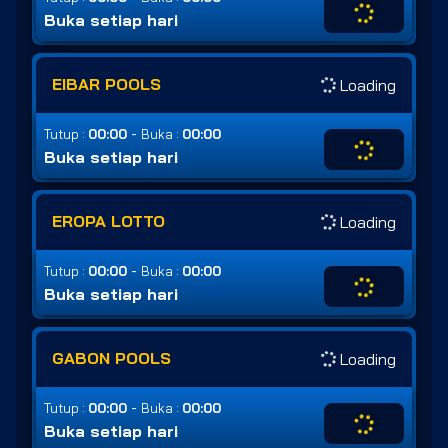
Buka setiap hari
EIBAR POOLS
Loading
-
Tutup :
00:00
Buka :
00:00
Buka setiap hari
EROPA LOTTO
Loading
-
Tutup :
00:00
Buka :
00:00
Buka setiap hari
GABON POOLS
Loading
-
Tutup :
00:00
Buka :
00:00
Buka setiap hari