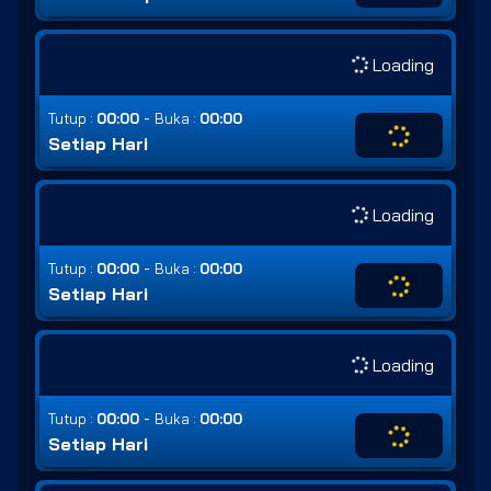
Loading
-
Tutup :
00:00
Buka :
00:00
Setiap Hari
Loading
-
Tutup :
00:00
Buka :
00:00
Setiap Hari
Loading
-
Tutup :
00:00
Buka :
00:00
Setiap Hari