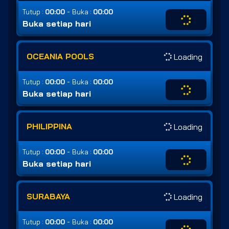
-
Tutup :
00:00
Buka :
00:00
Buka setiap hari
OCEANIA POOLS
Loading
-
Tutup :
00:00
Buka :
00:00
Buka setiap hari
PHILIPPINA
Loading
-
Tutup :
00:00
Buka :
00:00
Buka setiap hari
SURABAYA
Loading
-
Tutup :
00:00
Buka :
00:00