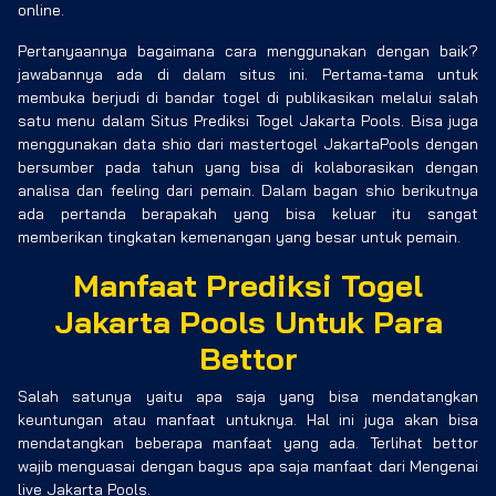
online.
Pertanyaannya bagaimana cara menggunakan dengan baik?
jawabannya ada di dalam situs ini. Pertama-tama untuk
membuka berjudi di bandar togel di publikasikan melalui salah
satu menu dalam Situs Prediksi Togel Jakarta Pools. Bisa juga
menggunakan data shio dari mastertogel JakartaPools dengan
bersumber pada tahun yang bisa di kolaborasikan dengan
analisa dan feeling dari pemain. Dalam bagan shio berikutnya
ada pertanda berapakah yang bisa keluar itu sangat
memberikan tingkatan kemenangan yang besar untuk pemain.
Manfaat Prediksi Togel
Jakarta Pools Untuk Para
Bettor
Salah satunya yaitu apa saja yang bisa mendatangkan
keuntungan atau manfaat untuknya. Hal ini juga akan bisa
mendatangkan beberapa manfaat yang ada. Terlihat bettor
wajib menguasai dengan bagus apa saja manfaat dari Mengenai
live Jakarta Pools.