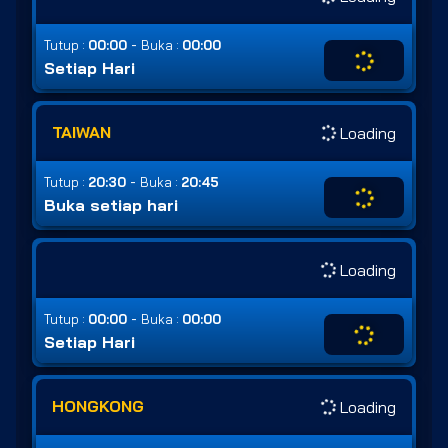
-
Tutup :
00:00
Buka :
00:00
Setiap Hari
TAIWAN
Loading
-
Tutup :
20:30
Buka :
20:45
Buka setiap hari
Loading
-
Tutup :
00:00
Buka :
00:00
Setiap Hari
HONGKONG
Loading