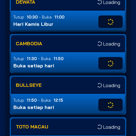
DEWATA
Loading
-
Tutup :
10:30
Buka :
11:00
Hari Kamis Libur
CAMBODIA
Loading
-
Tutup :
11:30
Buka :
11:50
Buka setiap hari
BULLSEYE
Loading
-
Tutup :
11:50
Buka :
12:15
Buka setiap hari
TOTO MACAU
Loading