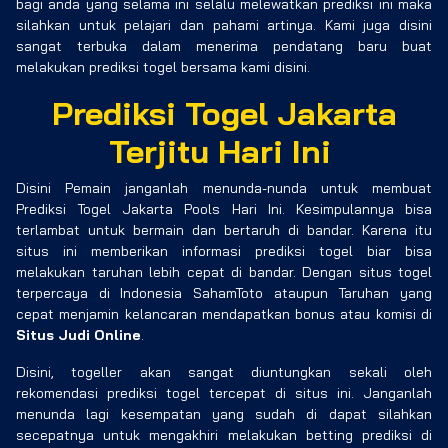
bagi anda yang selama ini selalu melewatkan prediksi ini maka
silahkan untuk pelajari dan pahami artinya. Kami juga disini
sangat terbuka dalam menerima pendatang baru buat
melakukan prediksi togel bersama kami disini.
Prediksi Togel Jakarta
Terjitu Hari Ini
Disini Pemain janganlah menunda-nunda untuk membuat
Prediksi Togel Jakarta Pools Hari Ini. Kesimpulannya bisa
terlambat untuk bermain dan bertaruh di bandar. Karena itu
situs ini memberikan informasi prediksi togel biar bisa
melakukan taruhan lebih cepat di bandar. Dengan situs togel
terpercaya di Indonesia SahamToto ataupun Taruhan yang
cepat menjamin kelancaran mendapatkan bonus atau komisi di
Situs Judi Online
.
Disini, togeller akan sangat diuntungkan sekali oleh
rekomendasi prediksi togel tercepat di situs ini. Janganlah
menunda lagi kesempatan yang sudah di dapat silahkan
secepatnya untuk mengakhiri melakukan betting prediksi di