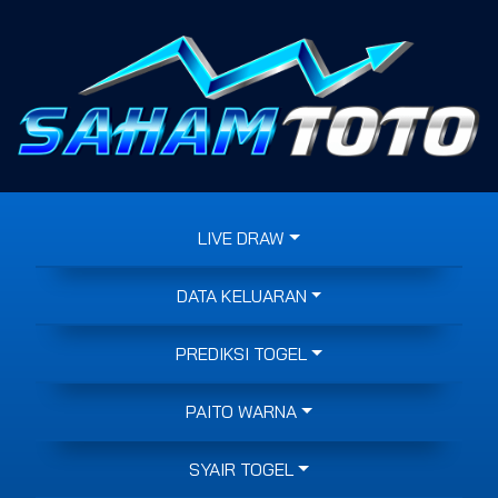
LIVE DRAW
DATA KELUARAN
PREDIKSI TOGEL
PAITO WARNA
SYAIR TOGEL