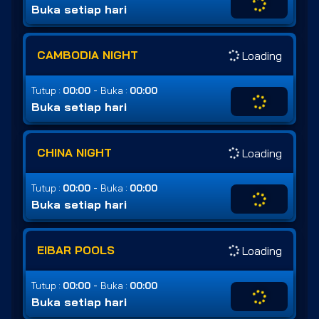
Buka setiap hari
CAMBODIA NIGHT
Loading
-
Tutup :
00:00
Buka :
00:00
Buka setiap hari
CHINA NIGHT
Loading
-
Tutup :
00:00
Buka :
00:00
Buka setiap hari
EIBAR POOLS
Loading
-
Tutup :
00:00
Buka :
00:00
Buka setiap hari