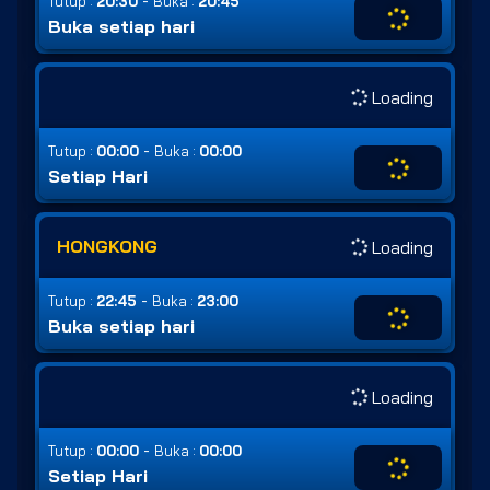
-
Tutup :
20:30
Buka :
20:45
Buka setiap hari
Loading
-
Tutup :
00:00
Buka :
00:00
Setiap Hari
HONGKONG
Loading
-
Tutup :
22:45
Buka :
23:00
Buka setiap hari
Loading
-
Tutup :
00:00
Buka :
00:00
Setiap Hari