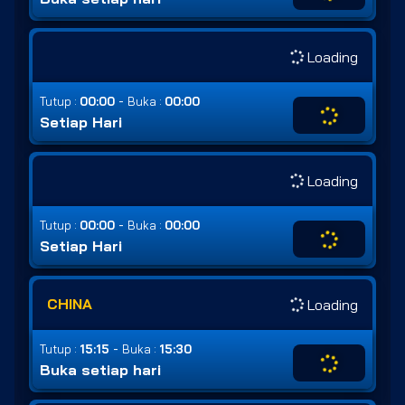
Loading
-
Tutup :
00:00
Buka :
00:00
Setiap Hari
Loading
-
Tutup :
00:00
Buka :
00:00
Setiap Hari
CHINA
Loading
-
Tutup :
15:15
Buka :
15:30
Buka setiap hari