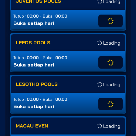
JUVENTUS POOLS
Loading
-
Tutup :
00:00
Buka :
00:00
Buka setiap hari
LEEDS POOLS
Loading
-
Tutup :
00:00
Buka :
00:00
Buka setiap hari
LESOTHO POOLS
Loading
-
Tutup :
00:00
Buka :
00:00
Buka setiap hari
MACAU EVEN
Loading