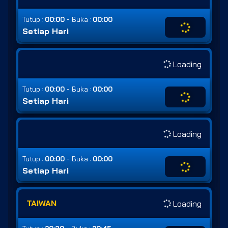
-
Tutup :
00:00
Buka :
00:00
Setiap Hari
Loading
-
Tutup :
00:00
Buka :
00:00
Setiap Hari
Loading
-
Tutup :
00:00
Buka :
00:00
Setiap Hari
TAIWAN
Loading