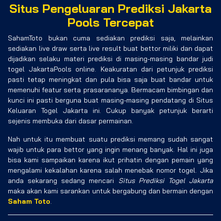
Situs Pengeluaran Prediksi Jakarta
Pools Tercepat
SahamToto bukan cuma sediakan prediksi saja, melainkan
sediakan live draw serta live result buat bettor miliki dan dapat
dijadikan selaku materi prediksi di masing-masing bandar judi
togel JakartaPools online. Keakuratan dari petunjuk prediksi
pasti tetap meningkat dan pula bisa saja buat bandar untuk
memenuhi featur serta prasarananya. Bermacam bimbingan dan
kunci ini pasti berguna buat masing-masing pendatang di Situs
Keluaran Togel Jakarta ini. Cukup banyak petunjuk berarti
sejenis membuka dari dasar permainan.
Nah untuk itu membuat suatu prediksi memang sudah sangat
wajib untuk para bettor yang ingin menang banyak. Hal ini juga
bisa kami sampaikan karena ikut prihatin dengan pemain yang
mengalami kekalahan karena salah menebak nomor togel. Jika
anda sekarang sedang mencari
Situs Prediksi Togel Jakarta
maka akan kami sarankan untuk bergabung dan bermain dengan
Saham Toto
.