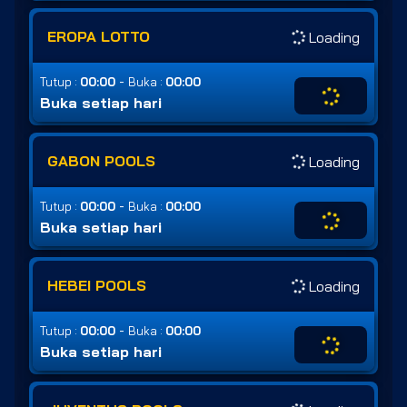
EROPA LOTTO
Loading
-
Tutup :
00:00
Buka :
00:00
Buka setiap hari
GABON POOLS
Loading
-
Tutup :
00:00
Buka :
00:00
Buka setiap hari
HEBEI POOLS
Loading
-
Tutup :
00:00
Buka :
00:00
Buka setiap hari