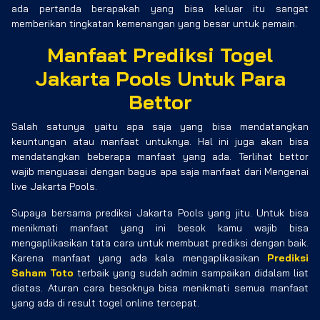
ada pertanda berapakah yang bisa keluar itu sangat
memberikan tingkatan kemenangan yang besar untuk pemain.
Manfaat Prediksi Togel
Jakarta Pools Untuk Para
Bettor
Salah satunya yaitu apa saja yang bisa mendatangkan
keuntungan atau manfaat untuknya. Hal ini juga akan bisa
mendatangkan beberapa manfaat yang ada. Terlihat bettor
wajib menguasai dengan bagus apa saja manfaat dari Mengenai
live Jakarta Pools.
Supaya bersama prediksi Jakarta Pools yang jitu. Untuk bisa
menikmati manfaat yang ini besok kamu wajib bisa
mengaplikasikan tata cara untuk membuat prediksi dengan baik.
Karena manfaat yang ada kala mengaplikasikan
Prediksi
Saham Toto
terbaik yang sudah admin sampaikan didalam liat
diatas. Aturan cara besoknya bisa menikmati semua manfaat
yang ada di result togel online tercepat.