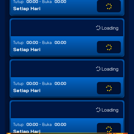
-
Tutup :
00:00
Buka :
00:00
Setiap Hari
Loading
-
Tutup :
00:00
Buka :
00:00
Setiap Hari
Loading
-
Tutup :
00:00
Buka :
00:00
Setiap Hari
Loading
-
Tutup :
00:00
Buka :
00:00
Setiap Hari