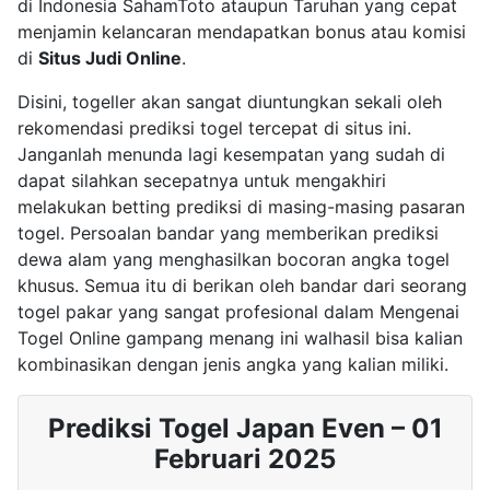
di Indonesia SahamToto ataupun Taruhan yang cepat
menjamin kelancaran mendapatkan bonus atau komisi
di
Situs Judi Online
.
Disini, togeller akan sangat diuntungkan sekali oleh
rekomendasi prediksi togel tercepat di situs ini.
Janganlah menunda lagi kesempatan yang sudah di
dapat silahkan secepatnya untuk mengakhiri
melakukan betting prediksi di masing-masing pasaran
togel. Persoalan bandar yang memberikan prediksi
dewa alam yang menghasilkan bocoran angka togel
khusus. Semua itu di berikan oleh bandar dari seorang
togel pakar yang sangat profesional dalam Mengenai
Togel Online gampang menang ini walhasil bisa kalian
kombinasikan dengan jenis angka yang kalian miliki.
Prediksi Togel Japan Even – 01
Februari 2025