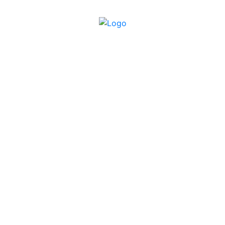
LIVE DRAW
DATA KELUARAN
PREDIKSI TOGEL
PAITO WARNA
SYAIR TOGEL
Tabel Shio
RTP SLOT
BUKTI JP