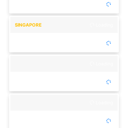
Tutup :
00:00
Buka :
00:00
Setiap Hari
SINGAPORE
Loading
-
Tutup :
17:30
Buka :
17:40
Selasa & Jumat Libur
Loading
-
Tutup :
00:00
Buka :
00:00
Setiap Hari
Loading
-
Tutup :
00:00
Buka :
00:00
Setiap Hari