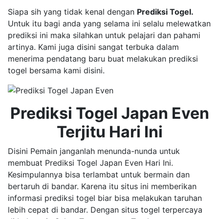
Siapa sih yang tidak kenal dengan
Prediksi Togel.
Untuk itu bagi anda yang selama ini selalu melewatkan
prediksi ini maka silahkan untuk pelajari dan pahami
artinya. Kami juga disini sangat terbuka dalam
menerima pendatang baru buat melakukan prediksi
togel bersama kami disini.
Prediksi Togel Japan Even
Terjitu Hari Ini
Disini Pemain janganlah menunda-nunda untuk
membuat Prediksi Togel Japan Even Hari Ini.
Kesimpulannya bisa terlambat untuk bermain dan
bertaruh di bandar. Karena itu situs ini memberikan
informasi prediksi togel biar bisa melakukan taruhan
lebih cepat di bandar. Dengan situs togel terpercaya