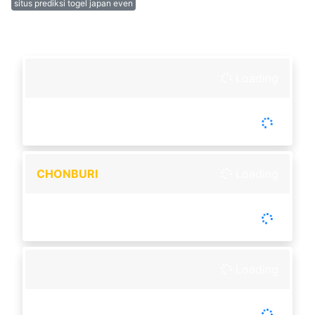
situs prediksi togel japan even
KELUARAN TOGEL HARI INI
Loading
-
Tutup :
00:00
Buka :
00:00
Setiap Hari
CHONBURI
Loading
-
Tutup :
07:30
Buka :
08:00
Buka setiap hari
Loading
-
Tutup :
00:00
Buka :
00:00