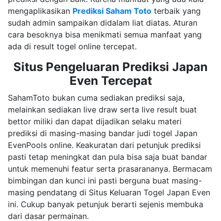
mengaplikasikan
Prediksi Saham Toto
terbaik yang
sudah admin sampaikan didalam liat diatas. Aturan
cara besoknya bisa menikmati semua manfaat yang
ada di result togel online tercepat.
Situs Pengeluaran Prediksi Japan
Even Tercepat
SahamToto bukan cuma sediakan prediksi saja,
melainkan sediakan live draw serta live result buat
bettor miliki dan dapat dijadikan selaku materi
prediksi di masing-masing bandar judi togel Japan
EvenPools online. Keakuratan dari petunjuk prediksi
pasti tetap meningkat dan pula bisa saja buat bandar
untuk memenuhi featur serta prasarananya. Bermacam
bimbingan dan kunci ini pasti berguna buat masing-
masing pendatang di Situs Keluaran Togel Japan Even
ini. Cukup banyak petunjuk berarti sejenis membuka
dari dasar permainan.