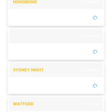
HONGKONG
Loading
-
Tutup :
22:45
Buka :
23:00
Buka setiap hari
Loading
-
Tutup :
00:00
Buka :
00:00
Setiap Hari
SYDNEY NIGHT
Loading
-
Tutup :
00:00
Buka :
00:25
Buka setiap hari
WATFORD
Loading