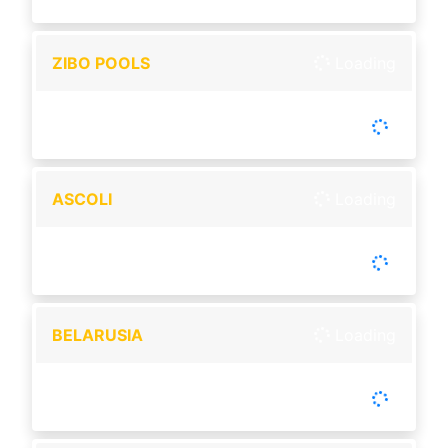
ZIBO POOLS
Loading
-
Tutup :
16:20
Buka :
16:50
Buka setiap hari
ASCOLI
Loading
-
Tutup :
00:00
Buka :
00:00
Buka setiap hari
BELARUSIA
Loading
-
Tutup :
00:00
Buka :
00:00
Buka setiap hari