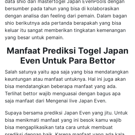
data shio dari mastertogel Japan EvenPools dengan
bersumber pada tahun yang bisa di kolaborasikan
dengan analisa dan feeling dari pemain. Dalam bagan
shio berikutnya ada pertanda berapakah yang bisa
keluar itu sangat memberikan tingkatan kemenangan
yang besar untuk pemain.
Manfaat Prediksi Togel Japan
Even Untuk Para Bettor
Salah satunya yaitu apa saja yang bisa mendatangkan
keuntungan atau manfaat untuknya. Hal ini juga akan
bisa mendatangkan beberapa manfaat yang ada.
Terlihat bettor wajib menguasai dengan bagus apa
saja manfaat dari Mengenai live Japan Even.
Supaya bersama prediksi Japan Even yang jitu. Untuk
bisa menikmati manfaat yang ini besok kamu wajib
bisa mengaplikasikan tata cara untuk membuat
prediksi dengan baik. Karena manfaat yang ada kala