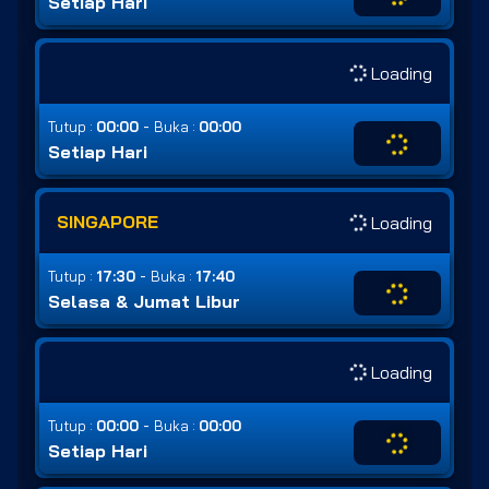
Setiap Hari
Loading
-
Tutup :
00:00
Buka :
00:00
Setiap Hari
SINGAPORE
Loading
-
Tutup :
17:30
Buka :
17:40
Selasa & Jumat Libur
Loading
-
Tutup :
00:00
Buka :
00:00
Setiap Hari