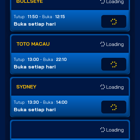
BULLSEYE
Loading
-
Tutup :
11:50
Buka :
12:15
Buka setiap hari
TOTO MACAU
Loading
-
Tutup :
13:00
Buka :
22:10
Buka setiap hari
SYDNEY
Loading
-
Tutup :
13:30
Buka :
14:00
Buka setiap hari
Loading