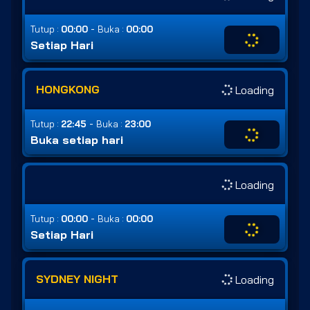
-
Tutup :
00:00
Buka :
00:00
Setiap Hari
HONGKONG
Loading
-
Tutup :
22:45
Buka :
23:00
Buka setiap hari
Loading
-
Tutup :
00:00
Buka :
00:00
Setiap Hari
SYDNEY NIGHT
Loading