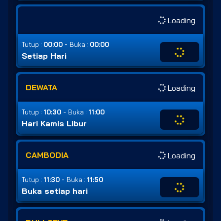
Loading
-
Tutup :
00:00
Buka :
00:00
Setiap Hari
DEWATA
Loading
-
Tutup :
10:30
Buka :
11:00
Hari Kamis Libur
CAMBODIA
Loading
-
Tutup :
11:30
Buka :
11:50
Buka setiap hari