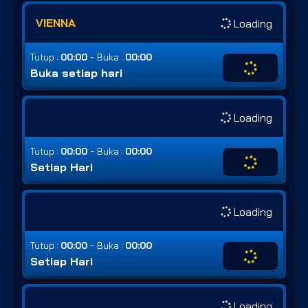
VIENNA
Loading
-
Tutup :
00:00
Buka :
00:00
Buka setiap hari
Loading
-
Tutup :
00:00
Buka :
00:00
Setiap Hari
Loading
-
Tutup :
00:00
Buka :
00:00
Setiap Hari
Loading