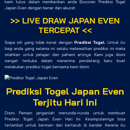
kami tulus dalam memberikan anda Bocoran Prediksi Togel
Japan Even dengan benar dan akurat.
>>
LIVE DRAW JAPAN EVEN
TERCEPAT
<<
Siapa sih yang tidak kenal dengan
Prediksi Togel.
Untuk itu
bagi anda yang selama ini selalu melewatkan prediksi ini maka
silahkan untuk pelajari dan pahami artinya. Kami juga disini
sangat terbuka dalam menerima pendatang baru buat
melakukan prediksi togel bersama kami disini.
Prediksi Togel Japan Even
Terjitu Hari Ini
Disini Pemain janganlah menunda-nunda untuk membuat
Prediksi Togel Japan Even Hari Ini. Kesimpulannya bisa
terlambat untuk bermain dan bertaruh di bandar. Karena itu