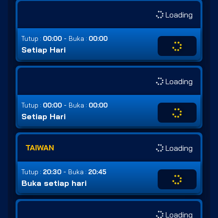
Loading
-
Tutup :
00:00
Buka :
00:00
Setiap Hari
Loading
-
Tutup :
00:00
Buka :
00:00
Setiap Hari
TAIWAN
Loading
-
Tutup :
20:30
Buka :
20:45
Buka setiap hari
Loading