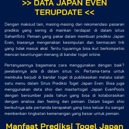
>>
DATA JAPAN EVEN
TERUPDATE
<<
Dengan maksud lain, masing-masing dari rekomendasi pasaran
prediksi yang sering di mainkan terdapat di dalam situs
SahamToto. Pemain yang pakar dalam membuat prediksi Japan
Even, biasanya mengenakan kesimpulan dan bermacam trik
yang tidak masuk akal. Tentu tujuannya bisa ikut berkompetisi
mencari keuntungan menang di bandar togel online.
Pertanyaannya bagaimana cara menggunakan dengan baik?
jawabannya ada di dalam situs ini. Pertama-tama untuk
membuka berjudi di bandar togel di publikasikan melalui salah
satu menu dalam Situs Prediksi Togel Japan Even. Bisa juga
menggunakan data shio dari mastertogel Japan EvenPools
dengan bersumber pada tahun yang bisa di kolaborasikan
dengan analisa dan feeling dari pemain. Dalam bagan shio
berikutnya ada pertanda berapakah yang bisa keluar itu sangat
memberikan tingkatan kemenangan yang besar untuk pemain.
Manfaat Prediksi Togel Japan