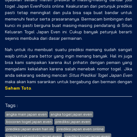
togel Japan EvenPools online. Keakuratan dari petunjuk prediksi
pasti tetap meningkat dan pula bisa saja buat bandar untuk
memenuhi featur serta prasarananya. Bermacam bimbingan dan
kunci ini pasti berguna buat masing-masing pendatang di Situs
Keluaran Togel Japan Even ini. Cukup banyak petunjuk berarti
sejenis membuka dari dasar permainan.
Nah untuk itu membuat suatu prediksi memang sudah sangat
wajib untuk para bettor yang ingin menang banyak. Hal ini juga
bisa kami sampaikan karena ikut prihatin dengan pemain yang
mengalami kekalahan karena salah menebak nomor togel. Jika
anda sekarang sedang mencari
Situs Prediksi Togel Japan Even
maka akan kami sarankan untuk bergabung dan bermain dengan
Saham Toto
.
Tags :
angka main japan even
angka togel japan even
bocoran togel japan even
prediksi japan even
prediksi japan even hari ini
prediksi japan even online
prediksi sahamtoto japan even
prediksi togel japan even