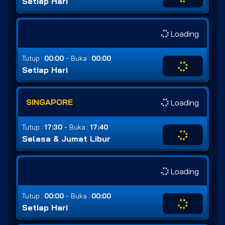
Setiap Hari
Loading
-
Tutup :
00:00
Buka :
00:00
Setiap Hari
SINGAPORE
Loading
-
Tutup :
17:30
Buka :
17:40
Selasa & Jumat Libur
Loading
-
Tutup :
00:00
Buka :
00:00
Setiap Hari