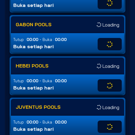
Buka setiap hari
GABON POOLS
Loading
-
Tutup :
00:00
Buka :
00:00
Buka setiap hari
HEBEI POOLS
Loading
-
Tutup :
00:00
Buka :
00:00
Buka setiap hari
JUVENTUS POOLS
Loading
-
Tutup :
00:00
Buka :
00:00
Buka setiap hari