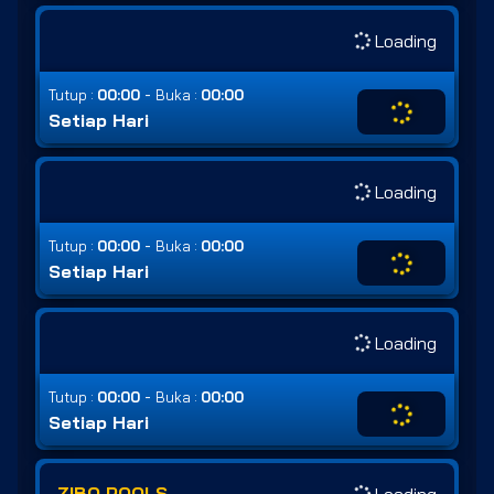
Loading
-
Tutup :
00:00
Buka :
00:00
Setiap Hari
Loading
-
Tutup :
00:00
Buka :
00:00
Setiap Hari
Loading
-
Tutup :
00:00
Buka :
00:00
Setiap Hari
ZIBO POOLS
Loading