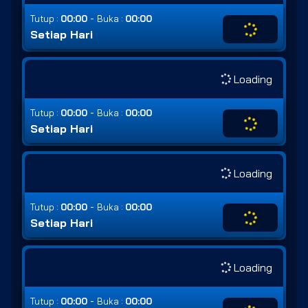
-
Tutup :
00:00
Buka :
00:00
Setiap Hari
Loading
-
Tutup :
00:00
Buka :
00:00
Setiap Hari
Loading
-
Tutup :
00:00
Buka :
00:00
Setiap Hari
Loading
-
Tutup :
00:00
Buka :
00:00