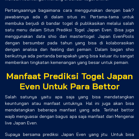
Pertanyaannya bagaimana cara menggunakan dengan baik?
jawabannya ada di dalam situs ini. Pertama-tama untuk
membuka berjudi di bandar togel di publikasikan melalui salah
satu menu dalam Situs Prediksi Togel Japan Even. Bisa juga
menggunakan data shio dari mastertogel Japan EvenPools
dengan bersumber pada tahun yang bisa di kolaborasikan
dengan analisa dan feeling dari pemain. Dalam bagan shio
berikutnya ada pertanda berapakah yang bisa keluar itu sangat
memberikan tingkatan kemenangan yang besar untuk pemain.
Manfaat Prediksi Togel Japan
Even Untuk Para Bettor
Salah satunya yaitu apa saja yang bisa mendatangkan
keuntungan atau manfaat untuknya. Hal ini juga akan bisa
mendatangkan beberapa manfaat yang ada. Terlihat bettor
wajib menguasai dengan bagus apa saja manfaat dari Mengenai
live Japan Even.
Supaya bersama prediksi Japan Even yang jitu. Untuk bisa