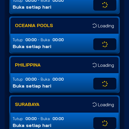
-
Tutup :
00:00
Buka :
00:00
Buka setiap hari
OCEANIA POOLS
Loading
-
Tutup :
00:00
Buka :
00:00
Buka setiap hari
PHILIPPINA
Loading
-
Tutup :
00:00
Buka :
00:00
Buka setiap hari
SURABAYA
Loading
-
Tutup :
00:00
Buka :
00:00
Buka setiap hari