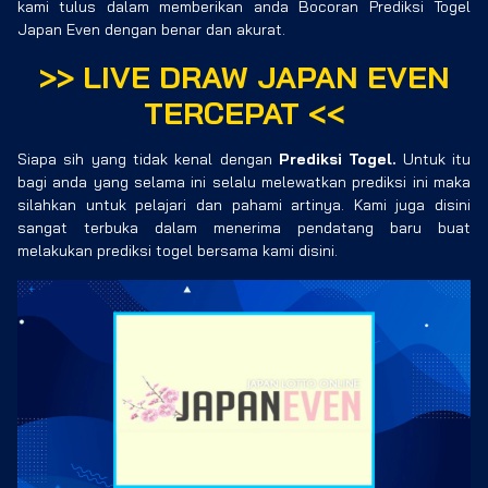
kami tulus dalam memberikan anda Bocoran Prediksi Togel
Japan Even dengan benar dan akurat.
>>
LIVE DRAW JAPAN EVEN
TERCEPAT
<<
Siapa sih yang tidak kenal dengan
Prediksi Togel.
Untuk itu
bagi anda yang selama ini selalu melewatkan prediksi ini maka
silahkan untuk pelajari dan pahami artinya. Kami juga disini
sangat terbuka dalam menerima pendatang baru buat
melakukan prediksi togel bersama kami disini.