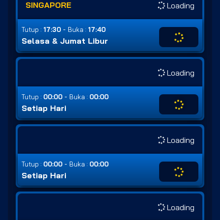
SINGAPORE
Loading
-
Tutup :
17:30
Buka :
17:40
Selasa & Jumat Libur
Loading
-
Tutup :
00:00
Buka :
00:00
Setiap Hari
Loading
-
Tutup :
00:00
Buka :
00:00
Setiap Hari
Loading