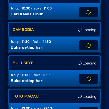
-
Tutup :
10:30
Buka :
11:00
Hari Kamis Libur
CAMBODIA
Loading
-
Tutup :
11:30
Buka :
11:50
Buka setiap hari
BULLSEYE
Loading
-
Tutup :
11:50
Buka :
12:15
Buka setiap hari
TOTO MACAU
Loading
-
Tutup :
13:00
Buka :
22:10