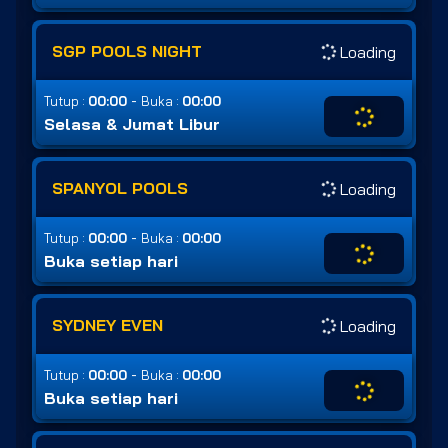
SGP POOLS NIGHT
Loading
-
Tutup :
00:00
Buka :
00:00
Selasa & Jumat Libur
SPANYOL POOLS
Loading
-
Tutup :
00:00
Buka :
00:00
Buka setiap hari
SYDNEY EVEN
Loading
-
Tutup :
00:00
Buka :
00:00
Buka setiap hari