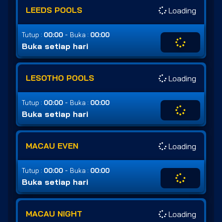
LEEDS POOLS
Loading
-
Tutup :
00:00
Buka :
00:00
Buka setiap hari
LESOTHO POOLS
Loading
-
Tutup :
00:00
Buka :
00:00
Buka setiap hari
MACAU EVEN
Loading
-
Tutup :
00:00
Buka :
00:00
Buka setiap hari
MACAU NIGHT
Loading