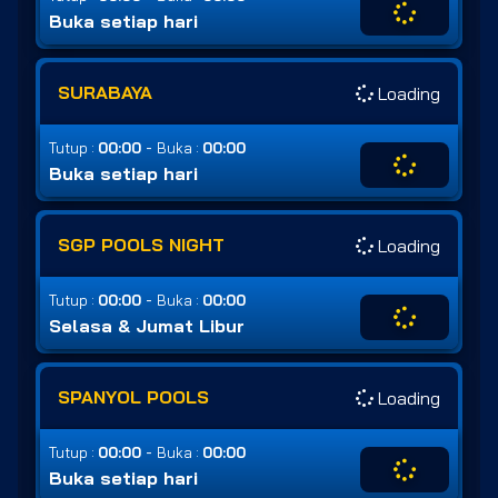
Buka setiap hari
SURABAYA
Loading
-
Tutup :
00:00
Buka :
00:00
Buka setiap hari
SGP POOLS NIGHT
Loading
-
Tutup :
00:00
Buka :
00:00
Selasa & Jumat Libur
SPANYOL POOLS
Loading
-
Tutup :
00:00
Buka :
00:00
Buka setiap hari