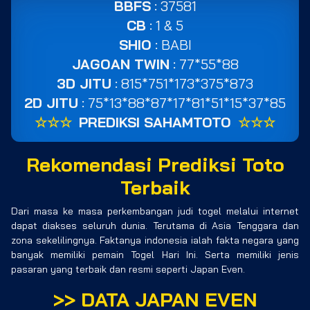
BBFS
: 37581
CB
: 1 & 5
SHIO
: BABI
JAGOAN TWIN
: 77*55*88
3D JITU
: 815*751*173*375*873
2D JITU
: 75*13*88*87*17*81*51*15*37*85
☆☆☆
PREDIKSI SAHAMTOTO
☆☆☆
Rekomendasi Prediksi Toto
Terbaik
Dari masa ke masa perkembangan judi togel melalui internet
dapat diakses seluruh dunia. Terutama di Asia Tenggara dan
zona sekelilingnya. Faktanya indonesia ialah fakta negara yang
banyak memiliki pemain Togel Hari Ini. Serta memiliki jenis
pasaran yang terbaik dan resmi seperti Japan Even.
>>
DATA JAPAN EVEN