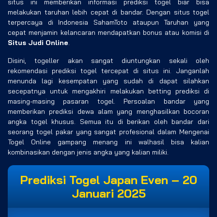
situs ini memberikan informasi prediksi togel biar bisa
melakukan taruhan lebih cepat di bandar. Dengan situs togel
terpercaya di Indonesia SahamToto ataupun Taruhan yang
cepat menjamin kelancaran mendapatkan bonus atau komisi di
Situs Judi Online
.
Disini, togeller akan sangat diuntungkan sekali oleh
rekomendasi prediksi togel tercepat di situs ini. Janganlah
menunda lagi kesempatan yang sudah di dapat silahkan
secepatnya untuk mengakhiri melakukan betting prediksi di
masing-masing pasaran togel. Persoalan bandar yang
memberikan prediksi dewa alam yang menghasilkan bocoran
angka togel khusus. Semua itu di berikan oleh bandar dari
seorang togel pakar yang sangat profesional dalam Mengenai
Togel Online gampang menang ini walhasil bisa kalian
kombinasikan dengan jenis angka yang kalian miliki.
Prediksi Togel Japan Even – 20
Januari 2025