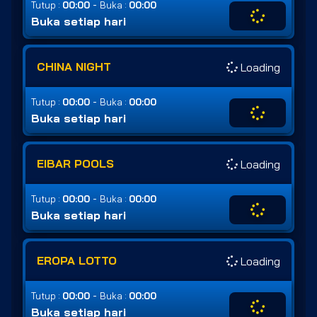
-
Tutup :
00:00
Buka :
00:00
Buka setiap hari
CHINA NIGHT
Loading
-
Tutup :
00:00
Buka :
00:00
Buka setiap hari
EIBAR POOLS
Loading
-
Tutup :
00:00
Buka :
00:00
Buka setiap hari
EROPA LOTTO
Loading
-
Tutup :
00:00
Buka :
00:00
Buka setiap hari