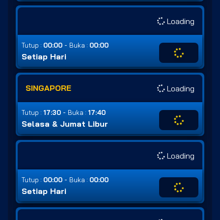
Loading
-
Tutup :
00:00
Buka :
00:00
Setiap Hari
SINGAPORE
Loading
-
Tutup :
17:30
Buka :
17:40
Selasa & Jumat Libur
Loading
-
Tutup :
00:00
Buka :
00:00
Setiap Hari