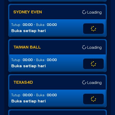
SYDNEY EVEN
Loading
-
Tutup :
00:00
Buka :
00:00
Buka setiap hari
TAIWAN BALL
Loading
-
Tutup :
00:00
Buka :
00:00
Buka setiap hari
TEXAS4D
Loading
-
Tutup :
00:00
Buka :
00:00
Buka setiap hari