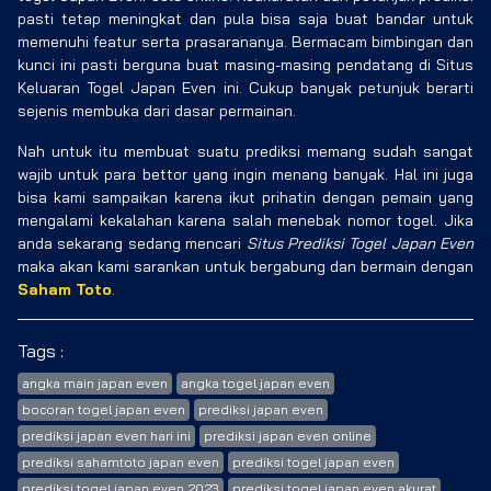
pasti tetap meningkat dan pula bisa saja buat bandar untuk
memenuhi featur serta prasarananya. Bermacam bimbingan dan
kunci ini pasti berguna buat masing-masing pendatang di Situs
Keluaran Togel Japan Even ini. Cukup banyak petunjuk berarti
sejenis membuka dari dasar permainan.
Nah untuk itu membuat suatu prediksi memang sudah sangat
wajib untuk para bettor yang ingin menang banyak. Hal ini juga
bisa kami sampaikan karena ikut prihatin dengan pemain yang
mengalami kekalahan karena salah menebak nomor togel. Jika
anda sekarang sedang mencari
Situs Prediksi Togel Japan Even
maka akan kami sarankan untuk bergabung dan bermain dengan
Saham Toto
.
Tags :
angka main japan even
angka togel japan even
bocoran togel japan even
prediksi japan even
prediksi japan even hari ini
prediksi japan even online
prediksi sahamtoto japan even
prediksi togel japan even
prediksi togel japan even 2023
prediksi togel japan even akurat