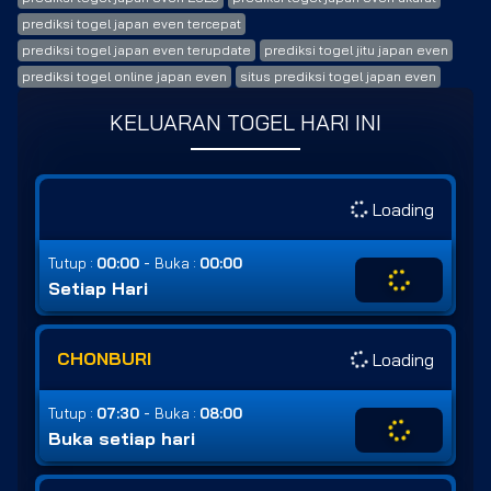
prediksi togel japan even tercepat
prediksi togel japan even terupdate
prediksi togel jitu japan even
prediksi togel online japan even
situs prediksi togel japan even
KELUARAN TOGEL HARI INI
Loading
-
Tutup :
00:00
Buka :
00:00
Setiap Hari
CHONBURI
Loading
-
Tutup :
07:30
Buka :
08:00
Buka setiap hari