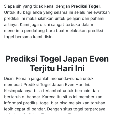
Siapa sih yang tidak kenal dengan
Prediksi Togel.
Untuk itu bagi anda yang selama ini selalu melewatkan
prediksi ini maka silahkan untuk pelajari dan pahami
artinya. Kami juga disini sangat terbuka dalam
menerima pendatang baru buat melakukan prediksi
togel bersama kami disini.
Prediksi Togel Japan Even
Terjitu Hari Ini
Disini Pemain janganlah menunda-nunda untuk
membuat Prediksi Togel Japan Even Hari Ini.
Kesimpulannya bisa terlambat untuk bermain dan
bertaruh di bandar. Karena itu situs ini memberikan
informasi prediksi togel biar bisa melakukan taruhan
lebih cepat di bandar. Dengan situs togel terpercaya