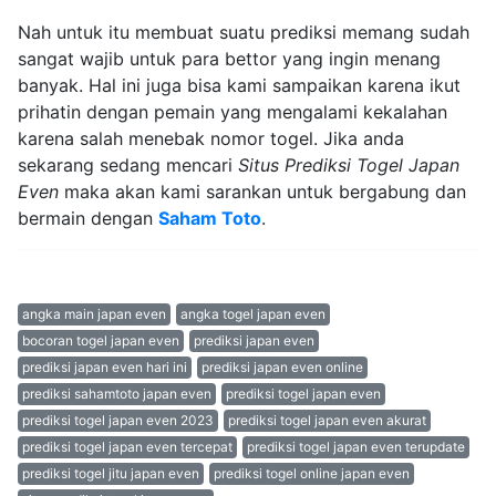
Nah untuk itu membuat suatu prediksi memang sudah
sangat wajib untuk para bettor yang ingin menang
banyak. Hal ini juga bisa kami sampaikan karena ikut
prihatin dengan pemain yang mengalami kekalahan
karena salah menebak nomor togel. Jika anda
sekarang sedang mencari
Situs Prediksi Togel Japan
Even
maka akan kami sarankan untuk bergabung dan
bermain dengan
Saham Toto
.
Tags :
angka main japan even
angka togel japan even
bocoran togel japan even
prediksi japan even
prediksi japan even hari ini
prediksi japan even online
prediksi sahamtoto japan even
prediksi togel japan even
prediksi togel japan even 2023
prediksi togel japan even akurat
prediksi togel japan even tercepat
prediksi togel japan even terupdate
prediksi togel jitu japan even
prediksi togel online japan even