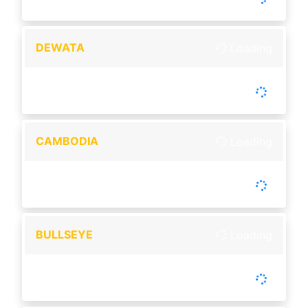
Setiap Hari
DEWATA
Loading
-
Tutup :
10:30
Buka :
11:00
Hari Kamis Libur
CAMBODIA
Loading
-
Tutup :
11:30
Buka :
11:50
Buka setiap hari
BULLSEYE
Loading
-
Tutup :
11:50
Buka :
12:15
Buka setiap hari