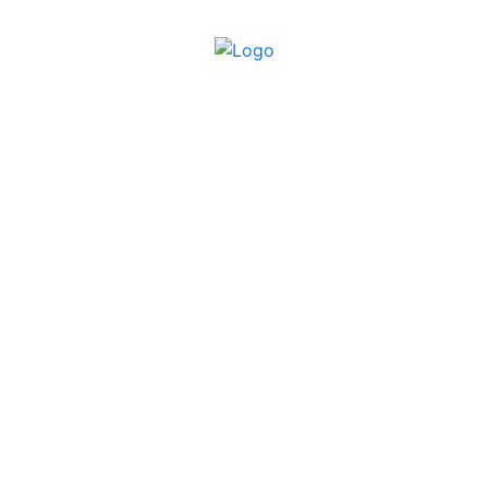
LIVE DRAW
DATA KELUARAN
PREDIKSI TOGEL
PAITO WARNA
SYAIR TOGEL
Tabel Shio
RTP SLOT
BUKTI JP