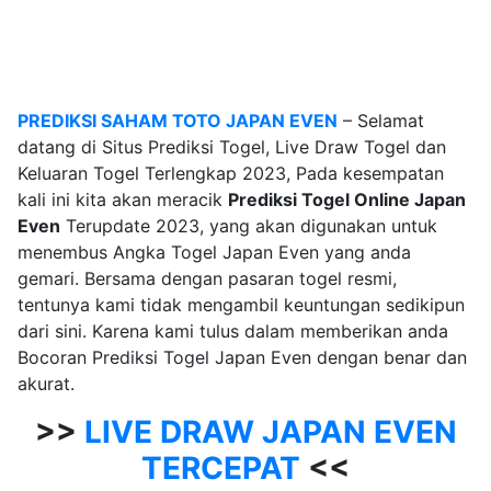
PREDIKSI TOGEL JAPAN EVEN – 20
SEPTEMBER 2025
PREDIKSI SAHAM TOTO JAPAN EVEN
– Selamat
datang di Situs Prediksi Togel, Live Draw Togel dan
Keluaran Togel Terlengkap 2023, Pada kesempatan
kali ini kita akan meracik
Prediksi Togel Online Japan
Even
Terupdate 2023, yang akan digunakan untuk
menembus Angka Togel Japan Even yang anda
gemari. Bersama dengan pasaran togel resmi,
tentunya kami tidak mengambil keuntungan sedikipun
dari sini. Karena kami tulus dalam memberikan anda
Bocoran Prediksi Togel Japan Even dengan benar dan
akurat.
>>
LIVE DRAW JAPAN EVEN
TERCEPAT
<<