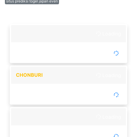
situs prediksi togel japan even
KELUARAN TOGEL HARI INI
Loading
-
Tutup :
00:00
Buka :
00:00
Setiap Hari
CHONBURI
Loading
-
Tutup :
07:30
Buka :
08:00
Buka setiap hari
Loading
-
Tutup :
00:00
Buka :
00:00