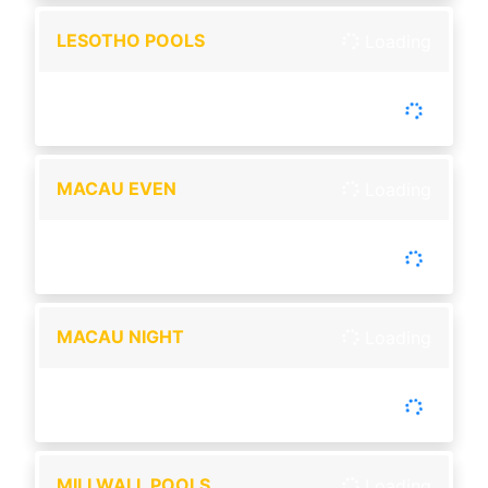
LESOTHO POOLS
Loading
-
Tutup :
00:00
Buka :
00:00
Buka setiap hari
MACAU EVEN
Loading
-
Tutup :
00:00
Buka :
00:00
Buka setiap hari
MACAU NIGHT
Loading
-
Tutup :
00:00
Buka :
00:00
Buka setiap hari
MILLWALL POOLS
Loading