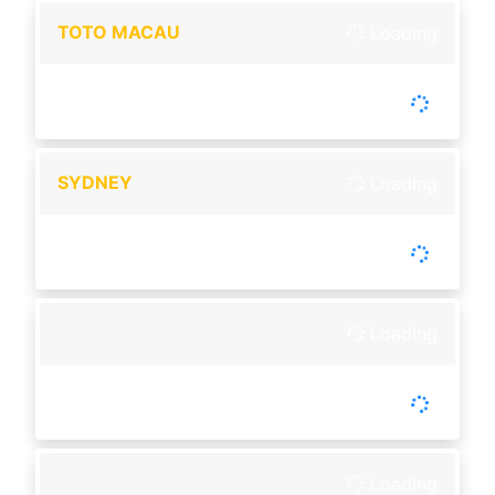
TOTO MACAU
Loading
-
Tutup :
13:00
Buka :
22:10
Buka setiap hari
SYDNEY
Loading
-
Tutup :
13:30
Buka :
14:00
Buka setiap hari
Loading
-
Tutup :
00:00
Buka :
00:00
Setiap Hari
Loading