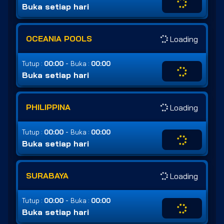
Buka setiap hari
OCEANIA POOLS
Loading
-
Tutup :
00:00
Buka :
00:00
Buka setiap hari
PHILIPPINA
Loading
-
Tutup :
00:00
Buka :
00:00
Buka setiap hari
SURABAYA
Loading
-
Tutup :
00:00
Buka :
00:00
Buka setiap hari