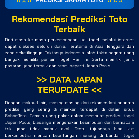
Rekomendasi Prediksi Toto
Terbaik
Dari masa ke masa perkembangan judi togel melalui internet
dapat diakses seluruh dunia. Terutama di Asia Tenggara dan
zona sekelilingnya. Faktanya indonesia ialah fakta negara yang
banyak memiliki pemain Togel Hari Ini. Serta memiliki jenis
pasaran yang terbaik dan resmi seperti Japan Pools.
>>
DATA JAPAN
TERUPDATE
<<
Dengan maksud lain, masing-masing dari rekomendasi pasaran
prediksi yang sering di mainkan terdapat di dalam situs
SahamToto. Pemain yang pakar dalam membuat prediksi togel
Japan Pools, biasanya mengenakan kesimpulan dan bermacam
trik yang tidak masuk akal. Tentu tujuannya bisa ikut
berkompetisi mencari keuntungan menang di bandar togel