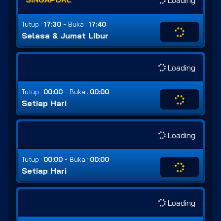
-
Tutup :
17:30
Buka :
17:40
Selasa & Jumat Libur
Loading
-
Tutup :
00:00
Buka :
00:00
Setiap Hari
Loading
-
Tutup :
00:00
Buka :
00:00
Setiap Hari
Loading