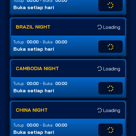
-
Tutup :
00:00
Buka :
00:00
Buka setiap hari
BRAZIL NIGHT
Loading
-
Tutup :
00:00
Buka :
00:00
Buka setiap hari
CAMBODIA NIGHT
Loading
-
Tutup :
00:00
Buka :
00:00
Buka setiap hari
CHINA NIGHT
Loading
-
Tutup :
00:00
Buka :
00:00
Buka setiap hari