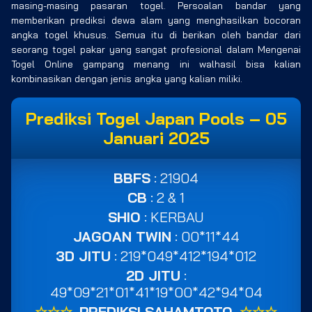
masing-masing pasaran togel. Persoalan bandar yang
memberikan prediksi dewa alam yang menghasilkan bocoran
angka togel khusus. Semua itu di berikan oleh bandar dari
seorang togel pakar yang sangat profesional dalam Mengenai
Togel Online gampang menang ini walhasil bisa kalian
kombinasikan dengan jenis angka yang kalian miliki.
Prediksi Togel Japan Pools – 05
Januari 2025
BBFS
: 21904
CB
: 2 & 1
SHIO
: KERBAU
JAGOAN TWIN
: 00*11*44
3D JITU
: 219*049*412*194*012
2D JITU
:
49*09*21*01*41*19*00*42*94*04
☆☆☆
PREDIKSI SAHAMTOTO
☆☆☆