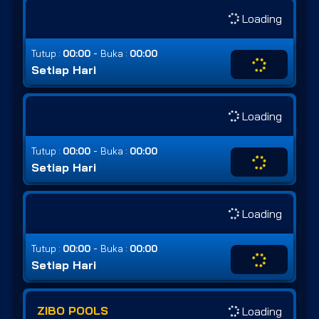
Loading
-
Tutup :
00:00
Buka :
00:00
Setiap Hari
Loading
-
Tutup :
00:00
Buka :
00:00
Setiap Hari
Loading
-
Tutup :
00:00
Buka :
00:00
Setiap Hari
ZIBO POOLS
Loading