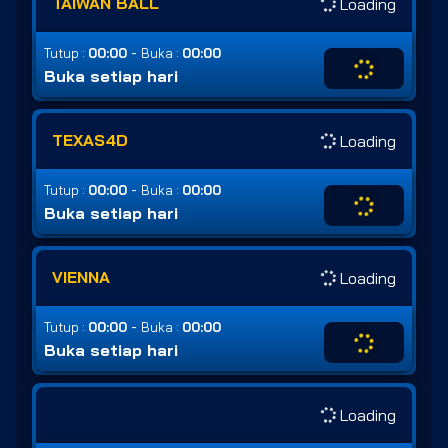
TAIWAN BALL
Loading
-
Tutup :
00:00
Buka :
00:00
Buka setiap hari
TEXAS4D
Loading
-
Tutup :
00:00
Buka :
00:00
Buka setiap hari
VIENNA
Loading
-
Tutup :
00:00
Buka :
00:00
Buka setiap hari
Loading