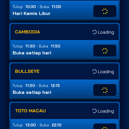
-
Tutup :
10:30
Buka :
11:00
Hari Kamis Libur
CAMBODIA
Loading
-
Tutup :
11:30
Buka :
11:50
Buka setiap hari
BULLSEYE
Loading
-
Tutup :
11:50
Buka :
12:15
Buka setiap hari
TOTO MACAU
Loading
-
Tutup :
13:00
Buka :
22:10