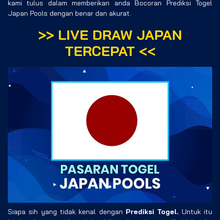
kami tulus dalam memberikan anda Bocoran Prediksi Togel
Japan Pools dengan benar dan akurat.
>>
LIVE DRAW JAPAN
TERCEPAT
<<
Siapa sih yang tidak kenal dengan
Prediksi Togel.
Untuk itu