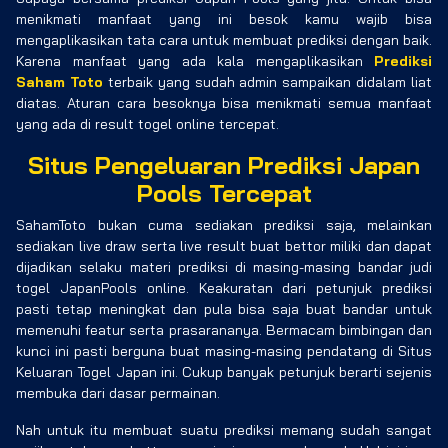
menikmati manfaat yang ini besok kamu wajib bisa
mengaplikasikan tata cara untuk membuat prediksi dengan baik.
Karena manfaat yang ada kala mengaplikasikan
Prediksi
Saham Toto
terbaik yang sudah admin sampaikan didalam liat
diatas. Aturan cara besoknya bisa menikmati semua manfaat
yang ada di result togel online tercepat.
Situs Pengeluaran Prediksi Japan
Pools Tercepat
SahamToto bukan cuma sediakan prediksi saja, melainkan
sediakan live draw serta live result buat bettor miliki dan dapat
dijadikan selaku materi prediksi di masing-masing bandar judi
togel JapanPools online. Keakuratan dari petunjuk prediksi
pasti tetap meningkat dan pula bisa saja buat bandar untuk
memenuhi featur serta prasarananya. Bermacam bimbingan dan
kunci ini pasti berguna buat masing-masing pendatang di Situs
Keluaran Togel Japan ini. Cukup banyak petunjuk berarti sejenis
membuka dari dasar permainan.
Nah untuk itu membuat suatu prediksi memang sudah sangat