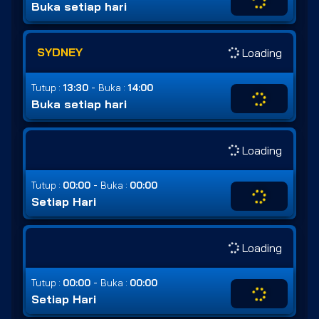
Buka setiap hari
SYDNEY
Loading
-
Tutup :
13:30
Buka :
14:00
Buka setiap hari
Loading
-
Tutup :
00:00
Buka :
00:00
Setiap Hari
Loading
-
Tutup :
00:00
Buka :
00:00
Setiap Hari