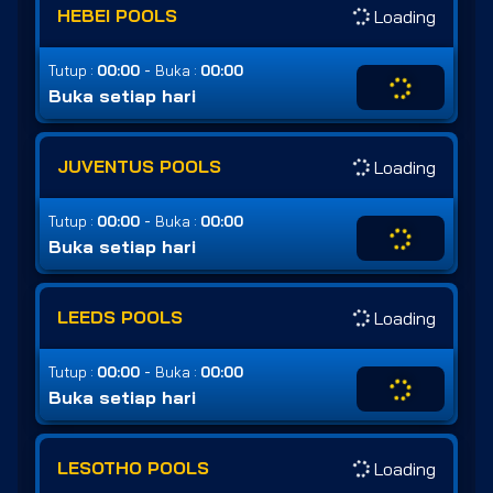
HEBEI POOLS
Loading
-
Tutup :
00:00
Buka :
00:00
Buka setiap hari
JUVENTUS POOLS
Loading
-
Tutup :
00:00
Buka :
00:00
Buka setiap hari
LEEDS POOLS
Loading
-
Tutup :
00:00
Buka :
00:00
Buka setiap hari
LESOTHO POOLS
Loading