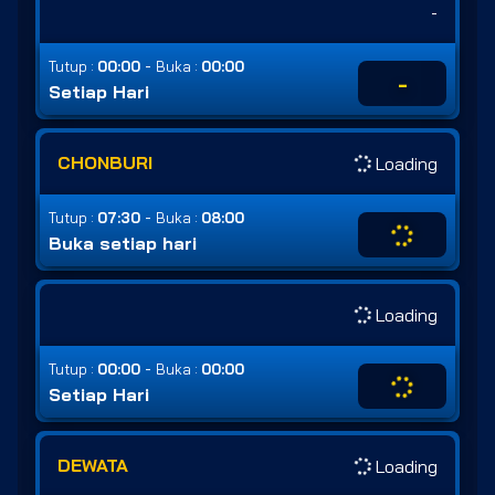
-
-
Tutup :
00:00
Buka :
00:00
-
Setiap Hari
CHONBURI
Loading
-
Tutup :
07:30
Buka :
08:00
Buka setiap hari
Loading
-
Tutup :
00:00
Buka :
00:00
Setiap Hari
DEWATA
Loading