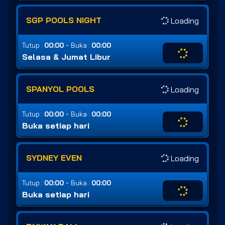
SGP POOLS NIGHT
Loading
-
Tutup :
00:00
Buka :
00:00
Selasa & Jumat Libur
SPANYOL POOLS
Loading
-
Tutup :
00:00
Buka :
00:00
Buka setiap hari
SYDNEY EVEN
Loading
-
Tutup :
00:00
Buka :
00:00
Buka setiap hari