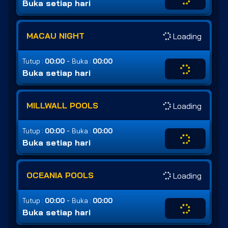
Buka setiap hari
MACAU NIGHT
Loading
-
Tutup :
00:00
Buka :
00:00
Buka setiap hari
MILLWALL POOLS
Loading
-
Tutup :
00:00
Buka :
00:00
Buka setiap hari
OCEANIA POOLS
Loading
-
Tutup :
00:00
Buka :
00:00
Buka setiap hari