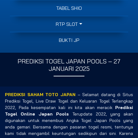
TABEL SHIO
RTP SLOT
BUKTI JP
PREDIKSI TOGEL JAPAN POOLS – 27
JANUARI 2025
PREDIKSI SAHAM TOTO JAPAN
– Selamat datang di Situs
Prediksi Togel, Live Draw Togel dan Keluaran Togel Terlengkap
2022, Pada kesempatan kali ini kita akan meracik
Prediksi
Togel Online Japan Pools
Terupdate 2022, yang akan
digunakan untuk menembus Angka Togel Japan Pools yang
anda gemari. Bersama dengan pasaran togel resmi, tentunya
kami tidak mengambil keuntungan sedikipun dari sini. Karena