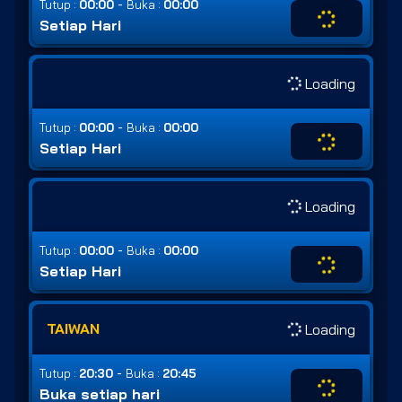
-
Tutup :
00:00
Buka :
00:00
Setiap Hari
Loading
-
Tutup :
00:00
Buka :
00:00
Setiap Hari
Loading
-
Tutup :
00:00
Buka :
00:00
Setiap Hari
TAIWAN
Loading
-
Tutup :
20:30
Buka :
20:45
Buka setiap hari