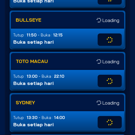
Buka setiap hari
BULLSEYE
Loading
-
Tutup :
11:50
Buka :
12:15
Buka setiap hari
TOTO MACAU
Loading
-
Tutup :
13:00
Buka :
22:10
Buka setiap hari
SYDNEY
Loading
-
Tutup :
13:30
Buka :
14:00
Buka setiap hari