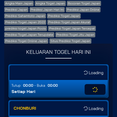
Angka Main Japan
Angka Togel Japan
Bocoran Togel Japan
Prediksi Japan
Prediksi Japan Hari Ini
Prediksi Japan Online
Prediksi Sahamtoto Japan
Prediksi Togel Japan
Prediksi Togel Japan 2022
Prediksi Togel Japan Akurat
prediksi togel Japan Pools
Prediksi Togel Japan Tercepat
Prediksi Togel Japan Terupdate
Prediksi Togel Jitu Japan
Prediksi Togel Online Japan
Situs Prediksi Togel Japan
KELUARAN TOGEL HARI INI
Loading
-
Tutup :
00:00
Buka :
00:00
Setiap Hari
CHONBURI
Loading