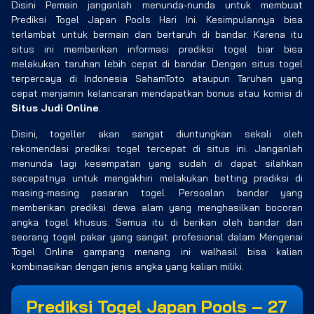
Disini Pemain janganlah menunda-nunda untuk membuat
Prediksi Togel Japan Pools Hari Ini. Kesimpulannya bisa
terlambat untuk bermain dan bertaruh di bandar. Karena itu
situs ini memberikan informasi prediksi togel biar bisa
melakukan taruhan lebih cepat di bandar. Dengan situs togel
terpercaya di Indonesia SahamToto ataupun Taruhan yang
cepat menjamin kelancaran mendapatkan bonus atau komisi di
Situs Judi Online
.
Disini, togeller akan sangat diuntungkan sekali oleh
rekomendasi prediksi togel tercepat di situs ini. Janganlah
menunda lagi kesempatan yang sudah di dapat silahkan
secepatnya untuk mengakhiri melakukan betting prediksi di
masing-masing pasaran togel. Persoalan bandar yang
memberikan prediksi dewa alam yang menghasilkan bocoran
angka togel khusus. Semua itu di berikan oleh bandar dari
seorang togel pakar yang sangat profesional dalam Mengenai
Togel Online gampang menang ini walhasil bisa kalian
kombinasikan dengan jenis angka yang kalian miliki.
Prediksi Togel Japan Pools – 27