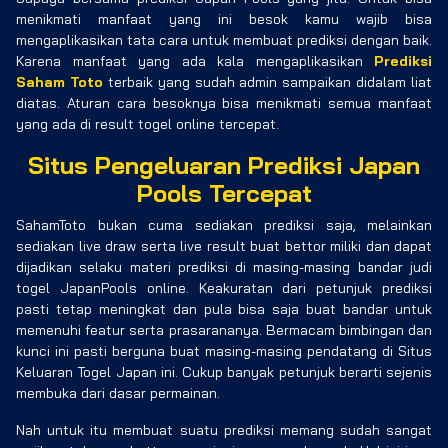
menikmati manfaat yang ini besok kamu wajib bisa
mengaplikasikan tata cara untuk membuat prediksi dengan baik.
Karena manfaat yang ada kala mengaplikasikan
Prediksi
Saham Toto
terbaik yang sudah admin sampaikan didalam liat
diatas. Aturan cara besoknya bisa menikmati semua manfaat
yang ada di result togel online tercepat.
Situs Pengeluaran Prediksi Japan
Pools Tercepat
SahamToto bukan cuma sediakan prediksi saja, melainkan
sediakan live draw serta live result buat bettor miliki dan dapat
dijadikan selaku materi prediksi di masing-masing bandar judi
togel JapanPools online. Keakuratan dari petunjuk prediksi
pasti tetap meningkat dan pula bisa saja buat bandar untuk
memenuhi featur serta prasarananya. Bermacam bimbingan dan
kunci ini pasti berguna buat masing-masing pendatang di Situs
Keluaran Togel Japan ini. Cukup banyak petunjuk berarti sejenis
membuka dari dasar permainan.
Nah untuk itu membuat suatu prediksi memang sudah sangat