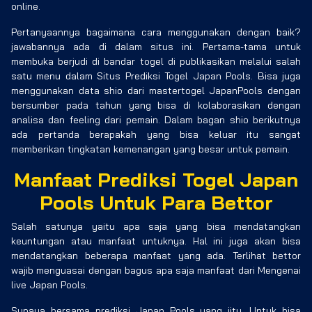
online.
Pertanyaannya bagaimana cara menggunakan dengan baik?
jawabannya ada di dalam situs ini. Pertama-tama untuk
membuka berjudi di bandar togel di publikasikan melalui salah
satu menu dalam Situs Prediksi Togel Japan Pools. Bisa juga
menggunakan data shio dari mastertogel JapanPools dengan
bersumber pada tahun yang bisa di kolaborasikan dengan
analisa dan feeling dari pemain. Dalam bagan shio berikutnya
ada pertanda berapakah yang bisa keluar itu sangat
memberikan tingkatan kemenangan yang besar untuk pemain.
Manfaat Prediksi Togel Japan
Pools Untuk Para Bettor
Salah satunya yaitu apa saja yang bisa mendatangkan
keuntungan atau manfaat untuknya. Hal ini juga akan bisa
mendatangkan beberapa manfaat yang ada. Terlihat bettor
wajib menguasai dengan bagus apa saja manfaat dari Mengenai
live Japan Pools.
Supaya bersama prediksi Japan Pools yang jitu. Untuk bisa