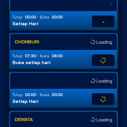
-
-
Tutup :
00:00
Buka :
00:00
-
Setiap Hari
CHONBURI
Loading
-
Tutup :
07:30
Buka :
08:00
Buka setiap hari
Loading
-
Tutup :
00:00
Buka :
00:00
Setiap Hari
DEWATA
Loading