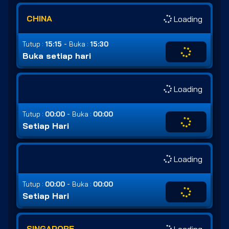
CHINA
Loading
-
Tutup :
15:15
Buka :
15:30
Buka setiap hari
Loading
-
Tutup :
00:00
Buka :
00:00
Setiap Hari
Loading
-
Tutup :
00:00
Buka :
00:00
Setiap Hari
SINGAPORE
Loading