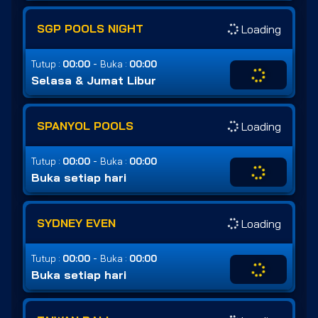
SGP POOLS NIGHT
Loading
-
Tutup :
00:00
Buka :
00:00
Selasa & Jumat Libur
SPANYOL POOLS
Loading
-
Tutup :
00:00
Buka :
00:00
Buka setiap hari
SYDNEY EVEN
Loading
-
Tutup :
00:00
Buka :
00:00
Buka setiap hari