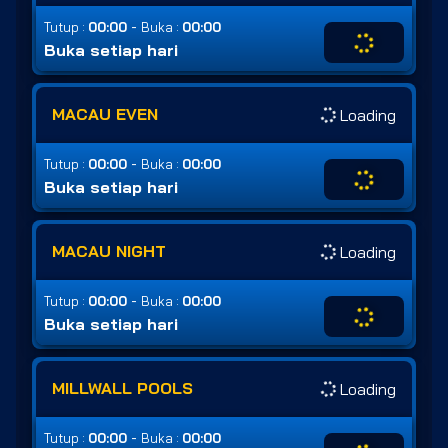
-
Tutup :
00:00
Buka :
00:00
Buka setiap hari
MACAU EVEN
Loading
-
Tutup :
00:00
Buka :
00:00
Buka setiap hari
MACAU NIGHT
Loading
-
Tutup :
00:00
Buka :
00:00
Buka setiap hari
MILLWALL POOLS
Loading
-
Tutup :
00:00
Buka :
00:00