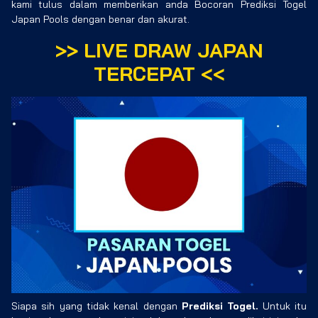
kami tulus dalam memberikan anda Bocoran Prediksi Togel
Japan Pools dengan benar dan akurat.
>>
LIVE DRAW JAPAN
TERCEPAT
<<
Siapa sih yang tidak kenal dengan
Prediksi Togel.
Untuk itu