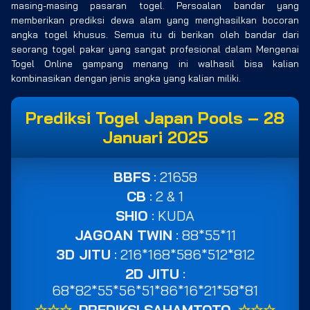
masing-masing pasaran togel. Persoalan bandar yang
memberikan prediksi dewa alam yang menghasilkan bocoran
angka togel khusus. Semua itu di berikan oleh bandar dari
seorang togel pakar yang sangat profesional dalam Mengenai
Togel Online gampang menang ini walhasil bisa kalian
kombinasikan dengan jenis angka yang kalian miliki.
Prediksi Togel Japan Pools – 28
Januari 2025
BBFS
: 21658
CB
: 2 & 1
SHIO
: KUDA
JAGOAN TWIN
: 88*55*11
3D JITU
: 216*168*586*512*812
2D JITU
:
68*82*55*56*51*86*16*21*58*81
☆☆☆
PREDIKSI SAHAMTOTO
☆☆☆