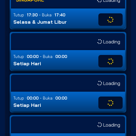
-
Tutup :
17:30
Buka :
17:40
Selasa & Jumat Libur
Loading
-
Tutup :
00:00
Buka :
00:00
Setiap Hari
Loading
-
Tutup :
00:00
Buka :
00:00
Setiap Hari
Loading