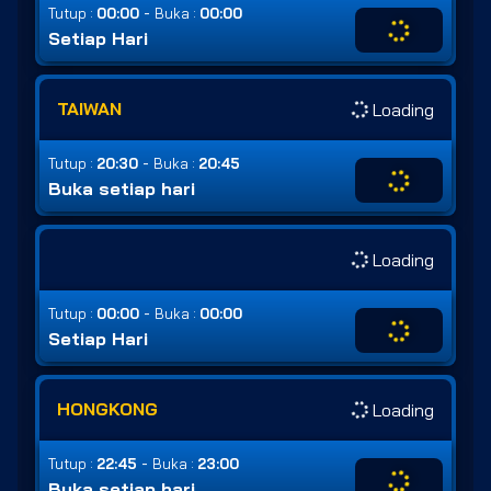
-
Tutup :
00:00
Buka :
00:00
Setiap Hari
TAIWAN
Loading
-
Tutup :
20:30
Buka :
20:45
Buka setiap hari
Loading
-
Tutup :
00:00
Buka :
00:00
Setiap Hari
HONGKONG
Loading
-
Tutup :
22:45
Buka :
23:00
Buka setiap hari