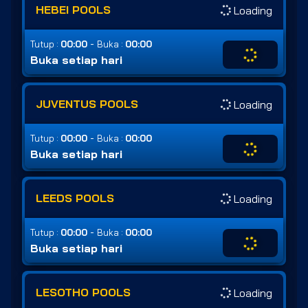
HEBEI POOLS
Loading
-
Tutup :
00:00
Buka :
00:00
Buka setiap hari
JUVENTUS POOLS
Loading
-
Tutup :
00:00
Buka :
00:00
Buka setiap hari
LEEDS POOLS
Loading
-
Tutup :
00:00
Buka :
00:00
Buka setiap hari
LESOTHO POOLS
Loading