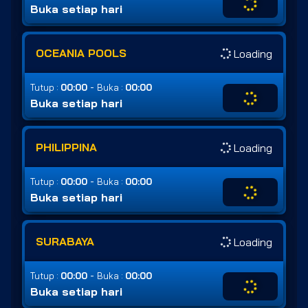
Buka setiap hari
OCEANIA POOLS
Loading
-
Tutup :
00:00
Buka :
00:00
Buka setiap hari
PHILIPPINA
Loading
-
Tutup :
00:00
Buka :
00:00
Buka setiap hari
SURABAYA
Loading
-
Tutup :
00:00
Buka :
00:00
Buka setiap hari