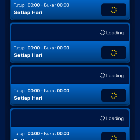
-
Tutup :
00:00
Buka :
00:00
Setiap Hari
Loading
-
Tutup :
00:00
Buka :
00:00
Setiap Hari
Loading
-
Tutup :
00:00
Buka :
00:00
Setiap Hari
Loading
-
Tutup :
00:00
Buka :
00:00