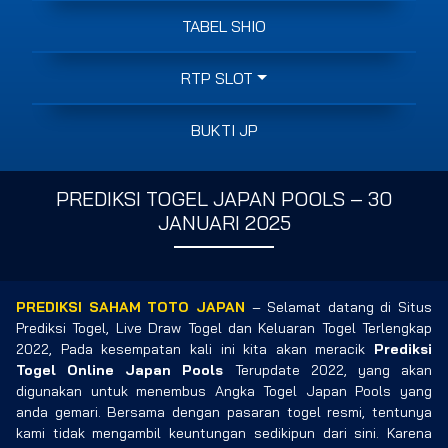
TABEL SHIO
RTP SLOT
BUKTI JP
PREDIKSI TOGEL JAPAN POOLS – 30
JANUARI 2025
PREDIKSI SAHAM TOTO JAPAN
– Selamat datang di Situs
Prediksi Togel, Live Draw Togel dan Keluaran Togel Terlengkap
2022, Pada kesempatan kali ini kita akan meracik
Prediksi
Togel Online Japan Pools
Terupdate 2022, yang akan
digunakan untuk menembus Angka Togel Japan Pools yang
anda gemari. Bersama dengan pasaran togel resmi, tentunya
kami tidak mengambil keuntungan sedikipun dari sini. Karena