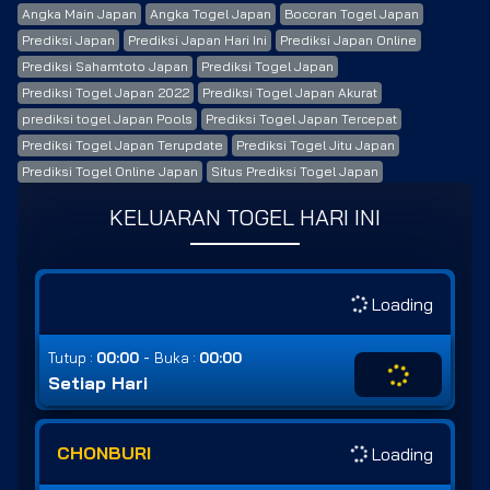
Angka Main Japan
Angka Togel Japan
Bocoran Togel Japan
Prediksi Japan
Prediksi Japan Hari Ini
Prediksi Japan Online
Prediksi Sahamtoto Japan
Prediksi Togel Japan
Prediksi Togel Japan 2022
Prediksi Togel Japan Akurat
prediksi togel Japan Pools
Prediksi Togel Japan Tercepat
Prediksi Togel Japan Terupdate
Prediksi Togel Jitu Japan
Prediksi Togel Online Japan
Situs Prediksi Togel Japan
KELUARAN TOGEL HARI INI
Loading
-
Tutup :
00:00
Buka :
00:00
Setiap Hari
CHONBURI
Loading