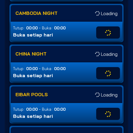
CAMBODIA NIGHT
Loading
-
Tutup :
00:00
Buka :
00:00
Buka setiap hari
CHINA NIGHT
Loading
-
Tutup :
00:00
Buka :
00:00
Buka setiap hari
EIBAR POOLS
Loading
-
Tutup :
00:00
Buka :
00:00
Buka setiap hari