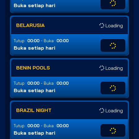
Buka setiap hari
BELARUSIA
Loading
-
Tutup :
00:00
Buka :
00:00
Buka setiap hari
BENIN POOLS
Loading
-
Tutup :
00:00
Buka :
00:00
Buka setiap hari
BRAZIL NIGHT
Loading
-
Tutup :
00:00
Buka :
00:00
Buka setiap hari