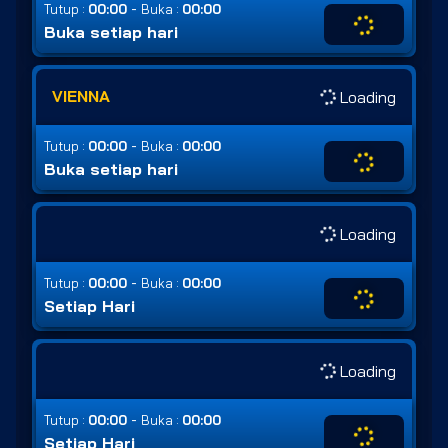
-
Tutup :
00:00
Buka :
00:00
Buka setiap hari
VIENNA
Loading
-
Tutup :
00:00
Buka :
00:00
Buka setiap hari
Loading
-
Tutup :
00:00
Buka :
00:00
Setiap Hari
Loading
-
Tutup :
00:00
Buka :
00:00
Setiap Hari