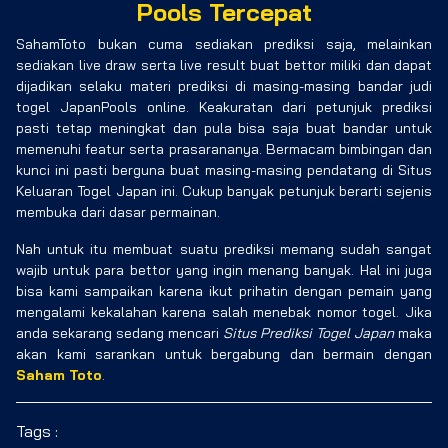
Pools Tercepat
SahamToto bukan cuma sediakan prediksi saja, melainkan
sediakan live draw serta live result buat bettor miliki dan dapat
dijadikan selaku materi prediksi di masing-masing bandar judi
togel JapanPools online. Keakuratan dari petunjuk prediksi
pasti tetap meningkat dan pula bisa saja buat bandar untuk
memenuhi featur serta prasarananya. Bermacam bimbingan dan
kunci ini pasti berguna buat masing-masing pendatang di Situs
Keluaran Togel Japan ini. Cukup banyak petunjuk berarti sejenis
membuka dari dasar permainan.
Nah untuk itu membuat suatu prediksi memang sudah sangat
wajib untuk para bettor yang ingin menang banyak. Hal ini juga
bisa kami sampaikan karena ikut prihatin dengan pemain yang
mengalami kekalahan karena salah menebak nomor togel. Jika
anda sekarang sedang mencari
Situs Prediksi Togel Japan
maka
akan kami sarankan untuk bergabung dan bermain dengan
Saham Toto
.
Tags :