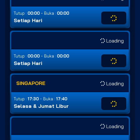
-
Tutup :
00:00
Buka :
00:00
Setiap Hari
Loading
-
Tutup :
00:00
Buka :
00:00
Setiap Hari
SINGAPORE
Loading
-
Tutup :
17:30
Buka :
17:40
Selasa & Jumat Libur
Loading