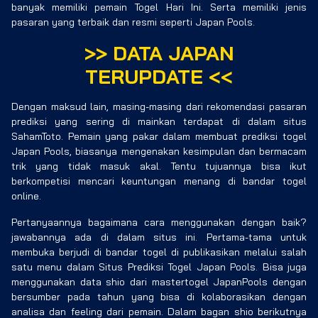
banyak memiliki pemain Togel Hari Ini. Serta memiliki jenis
pasaran yang terbaik dan resmi seperti Japan Pools.
>>
DATA JAPAN
TERUPDATE
<<
Dengan maksud lain, masing-masing dari rekomendasi pasaran
prediksi yang sering di mainkan terdapat di dalam situs
SahamToto. Pemain yang pakar dalam membuat prediksi togel
Japan Pools, biasanya mengenakan kesimpulan dan bermacam
trik yang tidak masuk akal. Tentu tujuannya bisa ikut
berkompetisi mencari keuntungan menang di bandar togel
online.
Pertanyaannya bagaimana cara menggunakan dengan baik?
jawabannya ada di dalam situs ini. Pertama-tama untuk
membuka berjudi di bandar togel di publikasikan melalui salah
satu menu dalam Situs Prediksi Togel Japan Pools. Bisa juga
menggunakan data shio dari mastertogel JapanPools dengan
bersumber pada tahun yang bisa di kolaborasikan dengan
analisa dan feeling dari pemain. Dalam bagan shio berikutnya