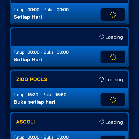
-
Tutup :
00:00
Buka :
00:00
Setiap Hari
Loading
-
Tutup :
00:00
Buka :
00:00
Setiap Hari
ZIBO POOLS
Loading
-
Tutup :
16:20
Buka :
16:50
Buka setiap hari
ASCOLI
Loading
-
Tutup :
00:00
Buka :
00:00