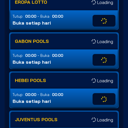
EROPA LOTTO
Loading
-
Tutup :
00:00
Buka :
00:00
Buka setiap hari
GABON POOLS
Loading
-
Tutup :
00:00
Buka :
00:00
Buka setiap hari
HEBEI POOLS
Loading
-
Tutup :
00:00
Buka :
00:00
Buka setiap hari
JUVENTUS POOLS
Loading