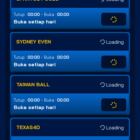
-
Tutup :
00:00
Buka :
00:00
Buka setiap hari
SYDNEY EVEN
Loading
-
Tutup :
00:00
Buka :
00:00
Buka setiap hari
TAIWAN BALL
Loading
-
Tutup :
00:00
Buka :
00:00
Buka setiap hari
TEXAS4D
Loading