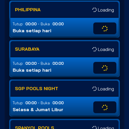
PHILIPPINA
Loading
-
Tutup :
00:00
Buka :
00:00
Buka setiap hari
SURABAYA
Loading
-
Tutup :
00:00
Buka :
00:00
Buka setiap hari
SGP POOLS NIGHT
Loading
-
Tutup :
00:00
Buka :
00:00
Selasa & Jumat Libur
SPANYOL POOLS
Loading