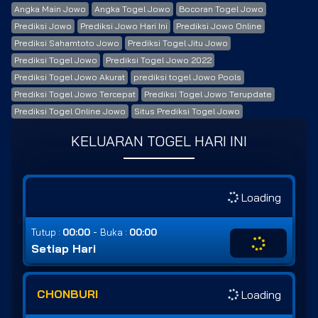
Angka Main Jowo
Angka Togel Jowo
Bocoran Togel Jowo
Prediksi Jowo
Prediksi Jowo Hari Ini
Prediksi Jowo Online
Prediksi Sahamtoto Jowo
Prediksi Togel Jitu Jowo
Prediksi Togel Jowo
Prediksi Togel Jowo 2022
Prediksi Togel Jowo Akurat
prediksi togel Jowo Pools
Prediksi Togel Jowo Tercepat
Prediksi Togel Jowo Terupdate
Prediksi Togel Online Jowo
Situs Prediksi Togel Jowo
KELUARAN TOGEL HARI INI
Loading
-
Tutup :
00:00
Buka :
00:00
Setiap Hari
CHONBURI
Loading