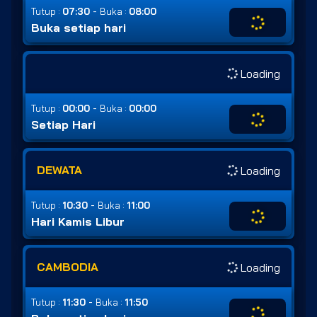
-
Tutup :
07:30
Buka :
08:00
Buka setiap hari
Loading
-
Tutup :
00:00
Buka :
00:00
Setiap Hari
DEWATA
Loading
-
Tutup :
10:30
Buka :
11:00
Hari Kamis Libur
CAMBODIA
Loading
-
Tutup :
11:30
Buka :
11:50