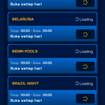
Buka setiap hari
BELARUSIA
Loading
-
Tutup :
00:00
Buka :
00:00
Buka setiap hari
BENIN POOLS
Loading
-
Tutup :
00:00
Buka :
00:00
Buka setiap hari
BRAZIL NIGHT
Loading
-
Tutup :
00:00
Buka :
00:00
Buka setiap hari