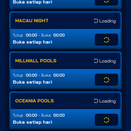
Buka setiap hari
MACAU NIGHT
Loading
-
Tutup :
00:00
Buka :
00:00
Buka setiap hari
MILLWALL POOLS
Loading
-
Tutup :
00:00
Buka :
00:00
Buka setiap hari
OCEANIA POOLS
Loading
-
Tutup :
00:00
Buka :
00:00
Buka setiap hari