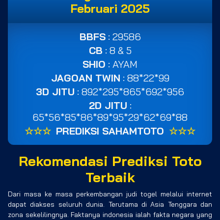
Februari 2025
BBFS
: 29586
CB
: 8 & 5
SHIO
: AYAM
JAGOAN TWIN
: 88*22*99
3D JITU
: 892*295*865*692*956
2D JITU
:
65*56*85*86*89*95*29*62*69*88
☆☆☆
PREDIKSI SAHAMTOTO
☆☆☆
Rekomendasi Prediksi Toto
Terbaik
Dari masa ke masa perkembangan judi togel melalui internet
dapat diakses seluruh dunia. Terutama di Asia Tenggara dan
zona sekelilingnya. Faktanya indonesia ialah fakta negara yang