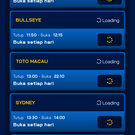
Buka setiap hari
BULLSEYE
Loading
-
Tutup :
11:50
Buka :
12:15
Buka setiap hari
TOTO MACAU
Loading
-
Tutup :
13:00
Buka :
22:10
Buka setiap hari
SYDNEY
Loading
-
Tutup :
13:30
Buka :
14:00
Buka setiap hari