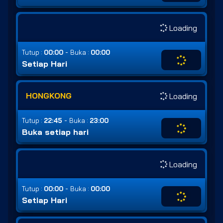
Loading
-
Tutup :
00:00
Buka :
00:00
Setiap Hari
HONGKONG
Loading
-
Tutup :
22:45
Buka :
23:00
Buka setiap hari
Loading
-
Tutup :
00:00
Buka :
00:00
Setiap Hari