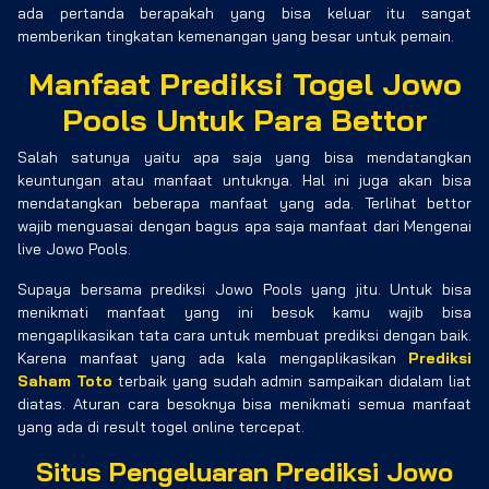
ada pertanda berapakah yang bisa keluar itu sangat
memberikan tingkatan kemenangan yang besar untuk pemain.
Manfaat Prediksi Togel Jowo
Pools Untuk Para Bettor
Salah satunya yaitu apa saja yang bisa mendatangkan
keuntungan atau manfaat untuknya. Hal ini juga akan bisa
mendatangkan beberapa manfaat yang ada. Terlihat bettor
wajib menguasai dengan bagus apa saja manfaat dari Mengenai
live Jowo Pools.
Supaya bersama prediksi Jowo Pools yang jitu. Untuk bisa
menikmati manfaat yang ini besok kamu wajib bisa
mengaplikasikan tata cara untuk membuat prediksi dengan baik.
Karena manfaat yang ada kala mengaplikasikan
Prediksi
Saham Toto
terbaik yang sudah admin sampaikan didalam liat
diatas. Aturan cara besoknya bisa menikmati semua manfaat
yang ada di result togel online tercepat.
Situs Pengeluaran Prediksi Jowo