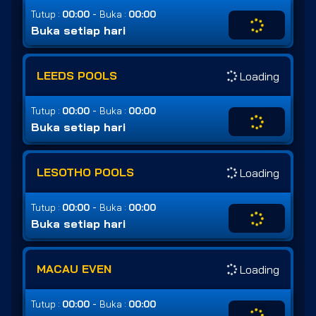
-
Tutup :
00:00
Buka :
00:00
Buka setiap hari
LEEDS POOLS
Loading
-
Tutup :
00:00
Buka :
00:00
Buka setiap hari
LESOTHO POOLS
Loading
-
Tutup :
00:00
Buka :
00:00
Buka setiap hari
MACAU EVEN
Loading
-
Tutup :
00:00
Buka :
00:00