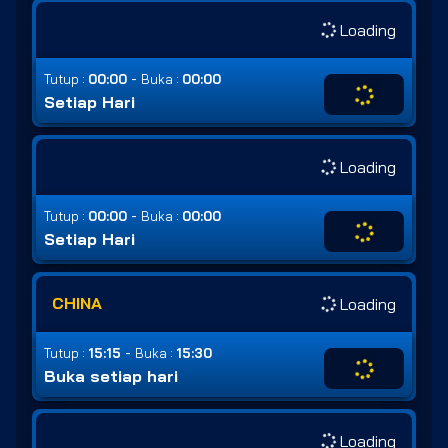
Loading
-
Tutup :
00:00
Buka :
00:00
Setiap Hari
Loading
-
Tutup :
00:00
Buka :
00:00
Setiap Hari
CHINA
Loading
-
Tutup :
15:15
Buka :
15:30
Buka setiap hari
Loading